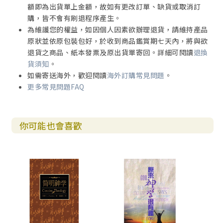
額即為出貨單上金額，故如有更改訂單、缺貨或取消訂
購，皆不會有刷退程序產生。
為維護您的權益，如因個人因素欲辦理退貨，請維持產品
原狀並依原包裝包好，於收到商品鑑賞期七天內，將與欲
退貨之商品、紙本發票及原出貨單寄回。詳細可閱讀
退換
貨須知
。
如需寄送海外，歡迎閱讀
海外訂購常見問題
。
更多常見問題FAQ
你可能也會喜歡