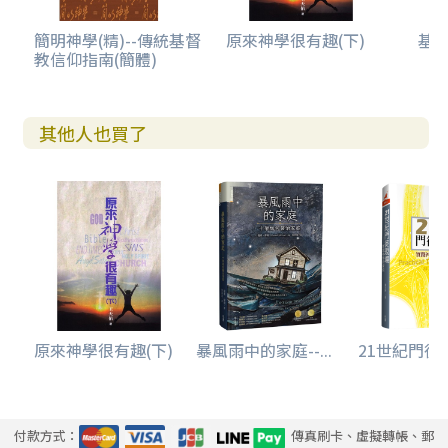
簡明神學(精)--傳統基督
原來神學很有趣(下)
基
教信仰指南(簡體)
其他人也買了
原來神學很有趣(下)
暴風雨中的家庭--...
21世紀門徒現場
付款方式：
傳真刷卡、虛擬轉帳、郵