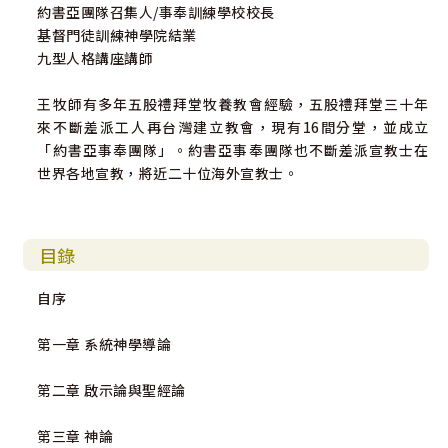
約書亞團隊召集人/事奉訓練學校校長
基督門徒訓練神學院結業
九型人格講座講師
王牧師有多年五股禮拜堂牧養教會經驗，五股禮拜堂三十年
來不斷差派工人再台灣建立教會，現有16間分堂，並成立
「約書亞事奉團隊」。約書亞事奉團隊也不斷差派宣教士在
世界各地宣教，將近二十位海外宣教士。
目錄
自序
第一章 系統神學導論
第二章 啟示論與聖經論
第三章 神論