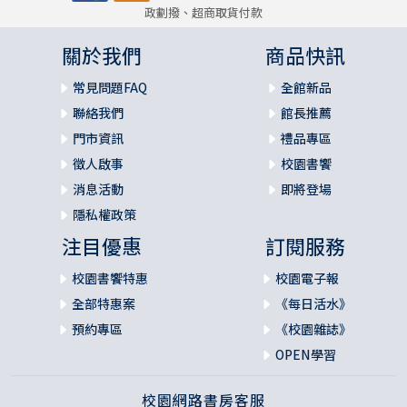
政劃撥、超商取貨付款
關於我們
商品快訊
常見問題FAQ
全館新品
聯絡我們
館長推薦
門市資訊
禮品專區
徵人啟事
校園書饗
消息活動
即將登場
隱私權政策
注目優惠
訂閱服務
校園書饗特惠
校園電子報
全部特惠案
《每日活水》
預約專區
《校園雜誌》
OPEN學習
校園網路書房客服