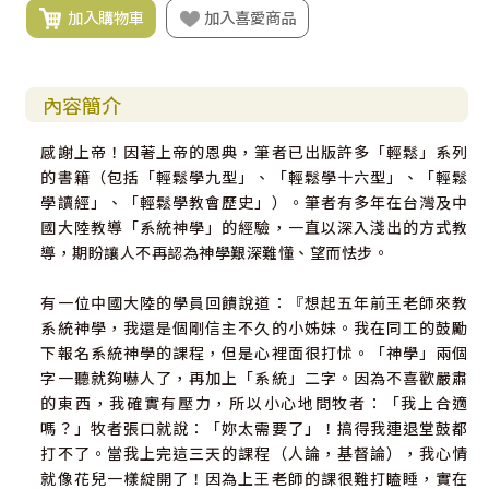
加入購物車
加入喜愛商品
內容簡介
感謝上帝！因著上帝的恩典，筆者已出版許多「輕鬆」系列
的書籍（包括「輕鬆學九型」、「輕鬆學十六型」、「輕鬆
學讀經」、「輕鬆學教會歷史」）。筆者有多年在台灣及中
國大陸教導「系統神學」的經驗，一直以深入淺出的方式教
導，期盼讓人不再認為神學艱深難懂、望而怯步。
有一位中國大陸的學員回饋說道：『想起五年前王老師來教
系統神學，我還是個剛信主不久的小姊妹。我在同工的鼓勵
下報名系統神學的課程，但是心裡面很打怵。「神學」兩個
字一聽就夠嚇人了，再加上「系統」二字。因為不喜歡嚴肅
的東西，我確實有壓力，所以小心地問牧者：「我上合適
嗎？」牧者張口就說：「妳太需要了」！搞得我連退堂鼓都
打不了。當我上完這三天的課程（人論，基督論），我心情
就像花兒一樣綻開了！因為上王老師的課很難打瞌睡，實在