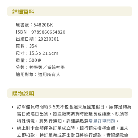
詳細資料
原書號：54820BK
ISBN：9789860654820
出版日期：20230301
頁數：354
尺寸：15.5 x 21.5cm
重量：500克
分類：神學類／系統神學
適用對象：適用所有人
購物說明
訂單備貨時間約3-5天不包含週末及國定假日，庫存足夠為
當日或隔日出貨，如遇廠商調貨時間延長或絕版、缺貨等
特殊情況，將另行通知。詳細請點選
常見訂單問題
。
線上刷卡金額僅為訂單成立時，銀行預先授權金額，並未
立即扣款，待訂單完成寄出當日將進行請款，實際請款金