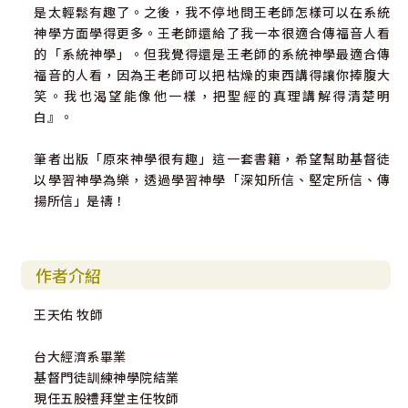
是太輕鬆有趣了。之後，我不停地問王老師怎樣可以在系統
神學方面學得更多。王老師還給了我一本很適合傳福音人看
的「系統神學」。但我覺得還是王老師的系統神學最適合傳
福音的人看，因為王老師可以把枯燥的東西講得讓你捧腹大
笑。我也渴望能像他一樣，把聖經的真理講解得清楚明
白』。
筆者出版「原來神學很有趣」這一套書籍，希望幫助基督徒
以學習神學為樂，透過學習神學「深知所信、堅定所信、傳
揚所信」是禱！
作者介紹
王天佑 牧師
台大經濟系畢業
基督門徒訓練神學院結業
現任五股禮拜堂主任牧師