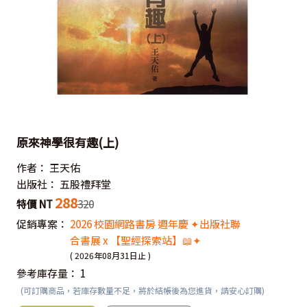
原來神學很有趣(上)
作者：
王天佑
出版社：
五股禮拜堂
288
特價 NT
320
促銷專案：
2026 校園網路書房 週年慶 ✦出版社聯
合書展 x 【聖經探索站】📖✦
( 2026年08月31日止 )
參考庫存量：
1
(可訂購商品，若庫存數量不足，將於結帳後為您進貨，請安心訂購)