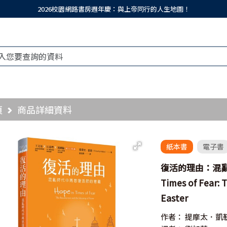
2026校園網路書房週年慶：與上帝同行的人生地圖！
頁
商品詳細資料
紙本書
電子書
復活的理由：混亂
Times of Fear: 
Easter
作者：
提摩太．凱