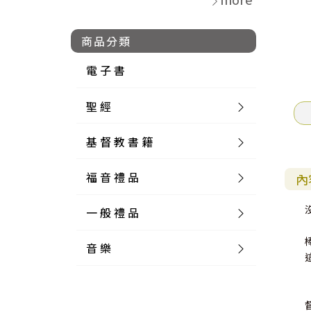
商品分類
電 子 書
聖 經
基 督 教 書 籍
新 舊 約 聖 經
福 音 禮 品
簡 體 聖 經
聖 經 論 叢
和 合 本
內
一 般 禮 品
英 文 聖 經
神 學 類
福 音 飾 品 配 件
和 合 本 標 點
參 考 書 工 具 書
音 樂
外 文 聖 經
實 踐 神 學
福 音 家 飾 用 品
一 般 卡 片
新 標 點 和 合 本
K J V
摩 西 五 經
系 統 神 學
福 音 項 鍊
讀 經 法
中 外 文 聖 經
教 會 歷 史
福 音 生 活 雜 貨
一 般 文 具
詩 本 樂 譜
和 合 本 修 訂 版
E S V
歷 史 書
神 、 創 造
宣 教 差 傳
福 音 耳 環 / 耳 夾
福 音 桌 飾 品
萬 用 卡
釋 經 法
創 世 記