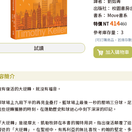
譯者：
劉如菁
出版社：
校園書房
書系：
Move書系
414
特價 NT
460
參考庫存量：
3
(可訂購商品，若庫存
試讀
加入購物車
容簡介
沒有復活的大逆轉，就沒有福音。
棒球場上九局下半的再見全壘打，籃球場上最後一秒的壓哨三分球，足
這些逆轉獲勝的時刻，在運動歷史和球迷心中刻下深深的印記。
「大逆轉」是提摩太．凱勒牧師在本書的獨特用詞，指出復活顛覆了這
督徒的「大逆轉」。在聖經中，有馬利亞的無比喜悅、約翰的堅定、多