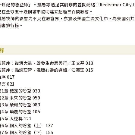
一世紀的魯益師」。凱勒亦透過其創辦的宣教網絡「Redeemer City
已在全球五十幾個城市協助建立超過三百間教會。
凱勒牧師的影響力不只在教會界，亦擴及美國主流文化中，為美國公共
銷書排行榜。
錄
推薦序：復活大能，啟發生命思與行╱王文基 013
推薦序：點燃理智、溫暖心靈的邏輯╱江慕理 015
自序 017
導言 021
第1章 確定的盼望 033
第2章 未來的盼望 059
第3章 榮耀的盼望 083
第4章 顛覆的盼望 105
第5章 大逆轉 121
第6章 個人的盼望（上） 137
第7章 個人的盼望（下） 155