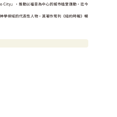
 to City」，推動以福音為中心的城市植堂運動，迄今
神學領域的代表性人物，其著作常列《紐約時報》暢