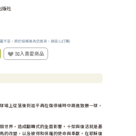
出版社
數量不足，將於結帳後為您進貨，請安心訂購)
加入喜愛商品
球場上從落後到追平再在傷停補時中踢進致勝一球，
個世界，造成翻轉式的全面影響。十架與復活就是基
馬的改變，以及彼得和保羅的使命與奉獻。在耶穌復