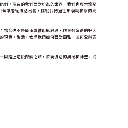
他們。現在的我們面對紛亂的世界，我們也經常懷疑
引領讀者從復活出發，挑戰我們過往那模糊飄移的認
；福音也不是僅僅遵循耶穌教導，作個有道德的好人
的現實。復活，教導我們如何面對困難，如何愛與寬
一同踏上這段探索之旅，發現復活的奧祕和神聖，找