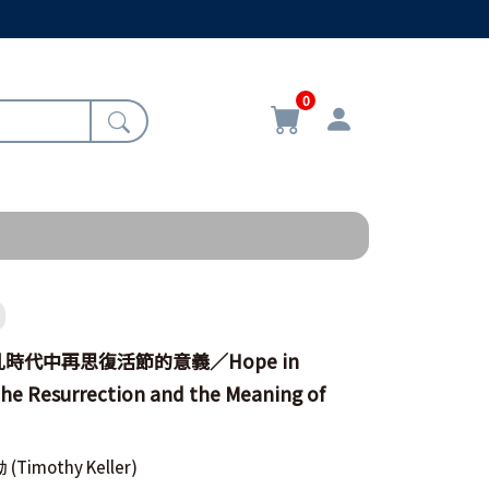
0
時代中再思復活節的意義／Hope in
The Resurrection and the Meaning of
勒
(Timothy Keller)