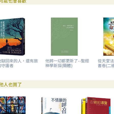
可能也會喜歡
地獄回來的人，還有旅
他將一切都更新了--聖經
從天堂法
的守護者
神學新探(簡體)
書卷(二版
他人也買了