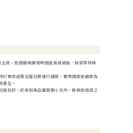
日出貨，如遇廠商調貨時間延長或絕版、缺貨等特殊
待訂單完成寄出當日將進行請款，實際請款金額即為
序產生。
包裝包好，於收到商品鑑賞期七天內，將與欲退貨之