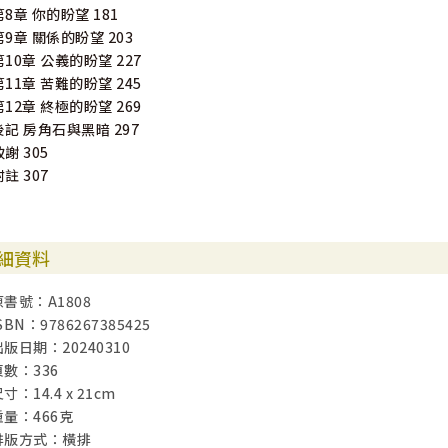
第8章 你的盼望 181
第9章 關係的盼望 203
第10章 公義的盼望 227
第11章 苦難的盼望 245
第12章 終極的盼望 269
後記 房角石與黑暗 297
致謝 305
附註 307
細資料
原書號：A1808
SBN：9786267385425
出版日期：20240310
頁數：336
寸：14.4 x 21cm
重量：466克
排版方式：橫排