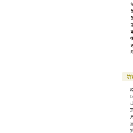
詳
I
尺