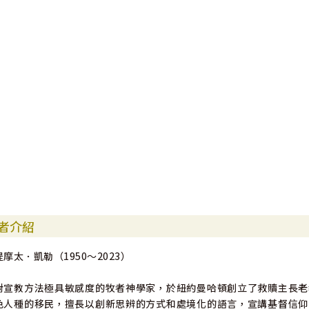
者介紹
提摩太．凱勒（1950～2023）
對宣教方法極具敏感度的牧者神學家，於紐約曼哈頓創立了救贖主長老
色人種的移民，擅長以創新思辨的方式和處境化的語言，宣講基督信仰