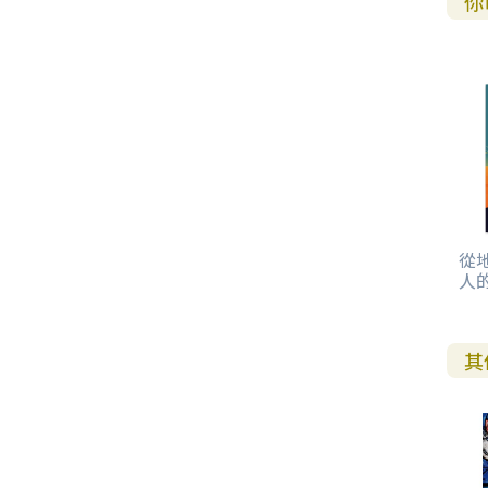
你
從
人
其