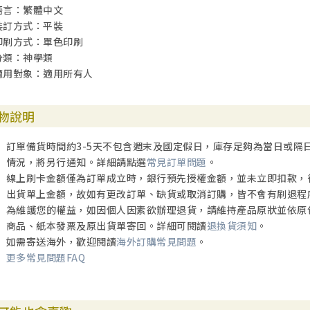
語言：繁體中文
裝訂方式：平裝
印刷方式：單色印刷
分類：神學類
適用對象：適用所有人
物說明
訂單備貨時間約3-5天不包含週末及國定假日，庫存足夠為當日或隔
情況，將另行通知。詳細請點選
常見訂單問題
。
線上刷卡金額僅為訂單成立時，銀行預先授權金額，並未立即扣款，
出貨單上金額，故如有更改訂單、缺貨或取消訂購，皆不會有刷退程
為維護您的權益，如因個人因素欲辦理退貨，請維持產品原狀並依原
商品、紙本發票及原出貨單寄回。詳細可閱讀
退換貨須知
。
如需寄送海外，歡迎閱讀
海外訂購常見問題
。
更多常見問題FAQ