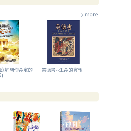
more
庭解開你命定的
美德書--生命的賞報
)