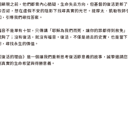
活顯現之前，他們都曾內心猶疑，生命失去方向，但基督的復活更新了
和否認，想在虛假不安的陰影下找尋真實的光芒。提摩太．凱勒牧師
知，引導我們尋找答案。
福音不是單有十架，只傳講「耶穌為我們而死，讓你的罪都得到赦免」
就夠了；沒有復活，就沒有福音。復活，不僅是過去的史實，也是當下
恕，尋找永生的價值。
《復活的理由》是一個讓我們重新思考復活節意義的故事，誠摯邀請您
到真實的生命希望與得勝意義。