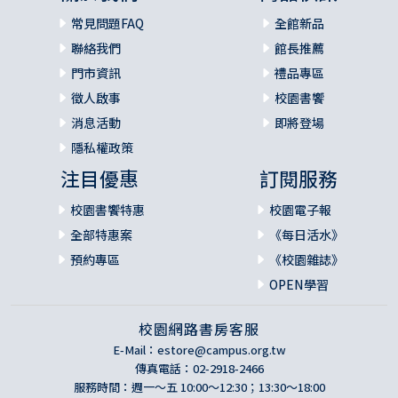
常見問題FAQ
全館新品
聯絡我們
館長推薦
門市資訊
禮品專區
徵人啟事
校園書饗
消息活動
即將登場
隱私權政策
注目優惠
訂閱服務
校園書饗特惠
校園電子報
全部特惠案
《每日活水》
預約專區
《校園雜誌》
OPEN學習
校園網路書房客服
E-Mail：
estore@campus.org.tw
傳真電話：02-2918-2466
服務時間：週一～五 10:00～12:30；13:30～18:00