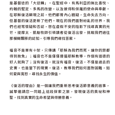
是基督徒的「大逆轉」。在聖經中，有馬利亞的無比喜悅、
約翰的堅定、多馬的改變，以及彼得和保羅的使命與奉獻。
在耶穌復活顯現之前，他們都曾內心猶疑，生命失去方向，
但基督的復活更新了他們。現在的我們面對紛亂的世界，我
們也經常懷疑和否認，想在虛假不安的陰影下找尋真實的光
芒。提摩太．凱勒牧師引領讀者從復活出發，挑戰我們過往
那模糊飄移的認知，引導我們尋找答案。
福音不是單有十架，只傳講「耶穌為我們而死，讓你的罪都
得到赦免」；福音也不是僅僅遵循耶穌教導，作個有道德的
好人就夠了；沒有復活，就沒有福音。復活，不僅是過去的
史實，也是當下的現實。復活，教導我們如何面對困難，如
何愛與寬恕，尋找永生的價值。
《復活的理由》是一個讓我們重新思考復活節意義的故事，
誠摯邀請您一同踏上這段探索之旅，發現復活的奧祕和神
聖，找到真實的生命希望與得勝意義。