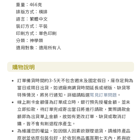
重量：466克
排版方式：橫排
語言：繁體中文
裝訂方式：平裝
印刷方式：單色印刷
分類：神學類
適用對象：適用所有人
購物說明
訂單備貨時間約3-5天不包含週末及國定假日，庫存足夠為
當日或隔日出貨，如遇廠商調貨時間延長或絕版、缺貨等
特殊情況，將另行通知。詳細請點選
常見訂單問題
。
線上刷卡金額僅為訂單成立時，銀行預先授權金額，並未
立即扣款，待訂單完成寄出當日將進行請款，實際請款金
額即為出貨單上金額，故如有更改訂單、缺貨或取消訂
購，皆不會有刷退程序產生。
為維護您的權益，如因個人因素欲辦理退貨，請維持產品
原狀並依原包裝包好，於收到商品鑑賞期七天內，將與欲