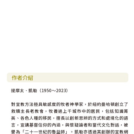
作者介紹
提摩太．凱勒（1950～2023）
對宣教方法極具敏感度的牧者神學家，於紐約曼哈頓創立了
救贖主長老教會，牧養過上千城市中的居民，包括知識菁
英、各色人種的移民，擅長以創新思辨的方式和處境化的語
言，宣講基督信仰的內涵，與懷疑論者和當代文化對話，被
譽為「二十一世紀的魯益師」。凱勒亦透過其創辦的宣教網