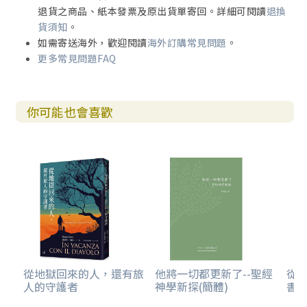
退貨之商品、紙本發票及原出貨單寄回。詳細可閱讀
退換
貨須知
。
如需寄送海外，歡迎閱讀
海外訂購常見問題
。
更多常見問題FAQ
你可能也會喜歡
從地獄回來的人，還有旅
他將一切都更新了--聖經
從
人的守護者
神學新探(簡體)
書卷