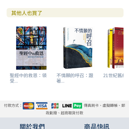
其他人也買了
聖經中的救恩：領
不情願的呼召：跟
21世紀舊約導
受...
著...
付款方式：
傳真刷卡、虛擬轉帳、郵
政劃撥、超商取貨付款
關於我們
商品快訊