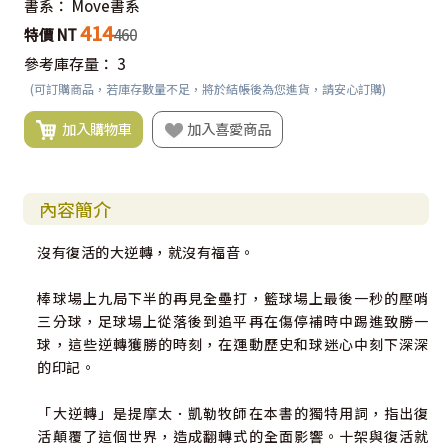
書系：
Move書系
414
特價 NT
460
參考庫存量：
3
(可訂購商品，若庫存數量不足，將於結帳後為您進貨，請安心訂購)
加入購物車
加入喜愛商品
內容簡介
沒有復活的大逆轉，就沒有福音。
棒球場上九局下半的再見全壘打，籃球場上最後一秒的壓哨
三分球，足球場上從落後到追平再在傷停補時中踢進致勝一
球，這些逆轉獲勝的時刻，在運動歷史和球迷心中刻下深深
的印記。
「大逆轉」是提摩太．凱勒牧師在本書的獨特用詞，指出復
活顛覆了這個世界，造成翻轉式的全面影響。十架與復活就