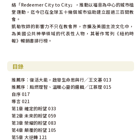
絡「Redeemer City to City」，推動以福音為中心的城市植
堂運動，迄今已在全球五十幾個城市協助建立超過三百間教
會。
凱勒牧師的影響力不只在教會界，亦擴及美國主流文化中，
為美國公共神學領域的代表性人物，其著作常列《紐約時
報》暢銷書排行榜。
目錄
推薦序：復活大能，啟發生命思與行╱王文基 013
推薦序：點燃理智、溫暖心靈的邏輯╱江慕理 015
自序 017
導言 021
第1章 確定的盼望 033
第2章 未來的盼望 059
第3章 榮耀的盼望 083
第4章 顛覆的盼望 105
第5章 大逆轉 121