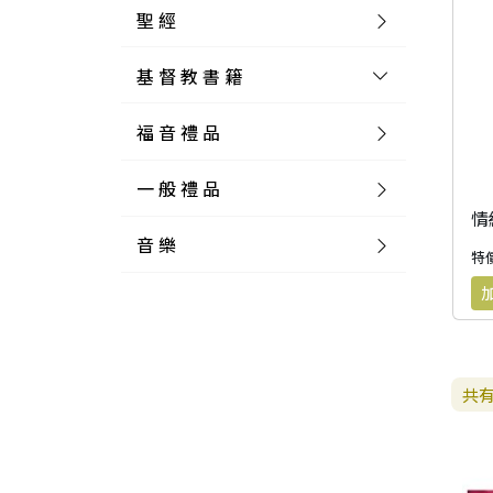
聖 經
基 督 教 書 籍
新 舊 約 聖 經
福 音 禮 品
簡 體 聖 經
聖 經 論 叢
和 合 本
一 般 禮 品
英 文 聖 經
神 學 類
福 音 飾 品 配 件
和 合 本 標 點
參 考 書 工 具 書
情
音 樂
外 文 聖 經
實 踐 神 學
福 音 家 飾 用 品
一 般 卡 片
新 標 點 和 合 本
K J V
摩 西 五 經
系 統 神 學
福 音 項 鍊
讀 經 法
特價
中 外 文 聖 經
教 會 歷 史
福 音 生 活 雜 貨
一 般 文 具
詩 本 樂 譜
和 合 本 修 訂 版
E S V
歷 史 書
神 、 創 造
宣 教 差 傳
福 音 耳 環 / 耳 夾
福 音 桌 飾 品
萬 用 卡
釋 經 法
創 世 記
註 釋 本 聖 經
生 命 造 就
福 音 食 器 廚 房
食 器 廚 房
C D
現 代 中 文 譯 本
G N B
和 合 本 / N I V
舊 約 註 釋
基 督
社 會 參 與
歷 史
福 音 手 環 / 手 鍊
福 音 布 軸 掛 畫
福 音 服 飾 布 品
貼 紙
日 記 . 筆 記
音 樂 叢 書
聖 經 概 論
出 埃 及 記
約 書 亞 記
共
選 摘 本
見 證 傳 記
福 音 文 具
傢 俱 燈 飾
新 譯 本
其 他 英 文 聖 經
和 合 本 / N K J V
新 約 註 釋
聖 靈
教 牧
中 國 歷 史
初 信 造 就
福 音 戒 指
福 音 壁 掛 框 匾
福 音 鐘 錶 類
福 音 收 納 瓶 罐
明 信 片 . 書 籤
鉛 筆 袋 盒
杯 盤 壺 碗
詩 歌 本 譜
中 文 詩 歌 演 唱 C D
聖 經 史 地
利 未 記
士 師 記
福 音 佈 道
福 音 卡 片
新 漢 語 譯 本
新 標 點 和 合 本 / K J V
智 慧 詩 歌 書
救 恩
其 它 團 契
外 國 歷 史
禱 告
福 音 見 證
福 音 胸 針 / 別 針
福 音 相 框
福 音 磁 鐵
福 音 食 品 / 飲 品
福 音 資 料 夾 袋
筆 類
食 品
節 慶 樂 譜
外 文 詩 歌 演 唱 C D
聖 經 歷 史
民 數 記
路 得 記
輔 導
馬 克 杯 / 咖 啡 杯