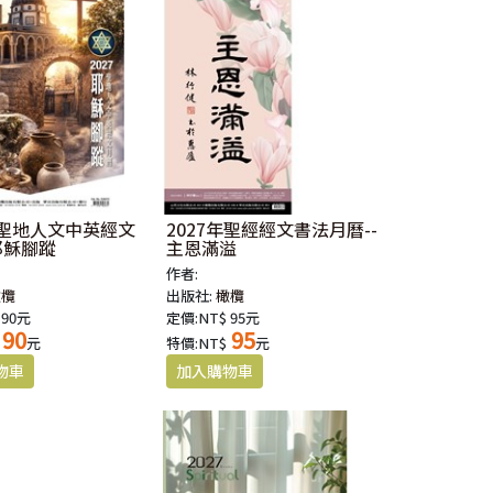
年聖地人文中英經文
2027年聖經經文書法月曆--
耶穌腳蹤
主恩滿溢
作者:
橄欖
出版社:
橄欖
 90元
定價:NT$ 95元
90
95
元
特價:NT$
元