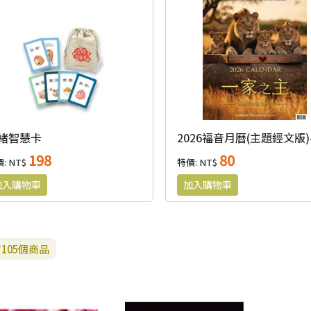
緒智慧卡
198
80
: NT$
特價: NT$
有
105
個商品