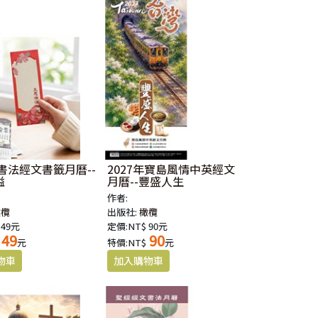
年書法經文書籤月曆--
2027年寶島風情中英經文
溢
月曆--豐盛人生
作者:
橄欖
出版社:
橄欖
 49元
定價:NT$ 90元
49
90
元
特價:NT$
元