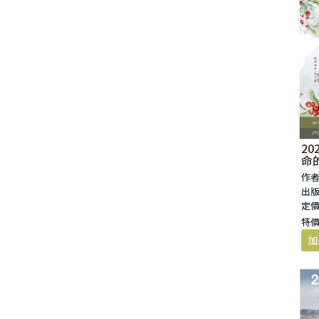
福 音 小 禮 卡
特 殊 問 題
小 組 教 會
幼 稚 教 材
畫 冊
哈 巴 谷 書
歌 羅 西 書
約 翰 壹 、 貳 、 參 書
其 他 福 音 卡 片
生 活 教 導
成 人 教 材
西 番 雅 書
帖 撒 羅 尼 迦 前 後
猶 大 書
主 日 學 教 材
哈 該 書
提 摩 太 前 後
歸 納 法 研 經
撒 迦 利 亞 書
提 多 書
2
命
紙 品
瑪 拉 基 書
腓 利 門 書
作者
出版
定價
教 牧 書 信
特價