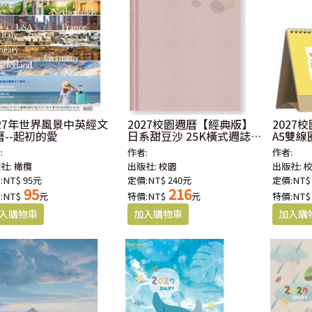
027年世界風景中英經文
2027校園週曆【經典版】
2027
曆--起初的愛
日系甜豆沙 25K橫式週誌
A5雙線
硬皮精裝
:
作者:
作者:
社:
橄欖
出版社:
校園
出版社:
:NT$ 95元
定價:NT$ 240元
定價:NT$
95
216
:NT$
元
特價:NT$
元
特價:NT$