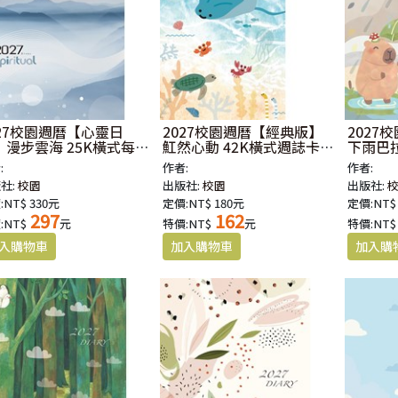
027校園週曆【心靈日
2027校園週曆【經典版】
2027
】漫步雲海 25K橫式每
魟然心動 42K橫式週誌卡
下雨巴拉
誌卡紙精裝
紙精裝
紙精裝
:
作者:
作者:
社:
校園
出版社:
校園
出版社:
:NT$ 330元
定價:NT$ 180元
定價:NT$
297
162
:NT$
元
特價:NT$
元
特價:NT$