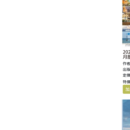
2
月
作者
出版
定價
特價