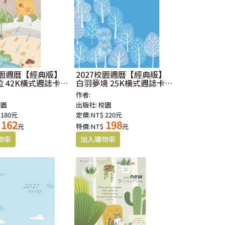
校園週曆【經典版】
2027校園週曆【經典版】
 42K橫式週誌卡
白羽夢境 25K橫式週誌卡
紙精裝
作者:
校園
出版社:
校園
 180元
定價:NT$ 220元
162
198
元
特價:NT$
元