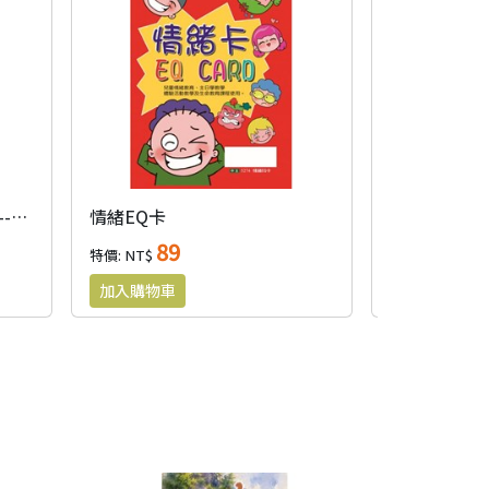
2026福音月曆(主題經文版)--一家之主
情緒EQ卡
5年讀完一遍
89
27
特價: NT$
特價: NT$