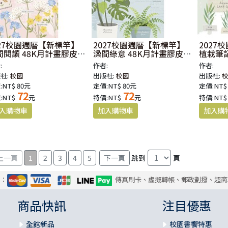
027校園週曆【新標竿】
2027校園週曆【新標竿】
2027
間閱讀 48K月計畫膠皮
澡間綠意 48K月計畫膠皮
植栽筆記
馬釘
騎馬釘
騎馬釘
:
作者:
作者:
社:
校園
出版社:
校園
出版社:
:NT$ 80元
定價:NT$ 80元
定價:NT$
72
72
:NT$
元
特價:NT$
元
特價:NT$
1
2
3
4
5
跳到
頁
式：
傳真刷卡、虛擬轉帳、郵政劃撥、超商
商品快訊
注目優惠
全館新品
校園書饗特惠