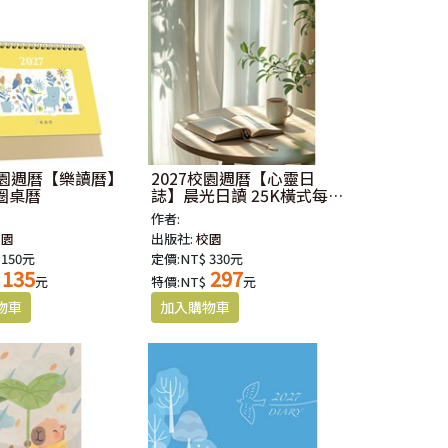
校園週曆【樂讀曆】
2027校園週曆【心靈日
圈桌曆
誌】晨光日讀 25K橫式每
日誌卡紙精裝
作者:
校園
出版社:
校園
 150元
定價:NT$ 330元
135
297
元
特價:NT$
元