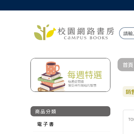
首頁
銷
商品分類
電 子 書