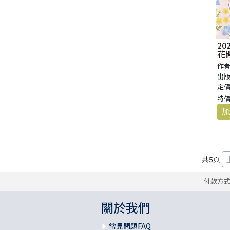
2
花
騎
作者
出版
定價
特價
共
5
頁
付款方
關於我們
常見問題FAQ