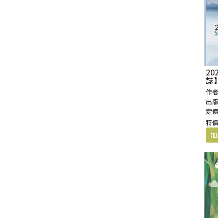
2
誌
日
作者
出版
定價
特價