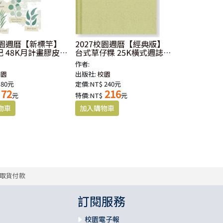
校園週曆【新標竿】
2027校園週曆【經典版】
 48K月計畫膠皮
台式草仔粿 25K橫式週誌
硬皮精裝
作者:
校園
出版社:
校園
 80元
定價:NT$ 240元
72
216
元
特價:NT$
元
取貨付款
訂閱服務
校園電子報