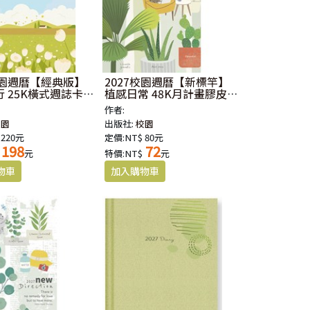
校園週曆【經典版】
2027校園週曆【新標竿】
 25K橫式週誌卡
植感日常 48K月計畫膠皮
騎馬釘
作者:
校園
出版社:
校園
 220元
定價:NT$ 80元
198
72
元
特價:NT$
元