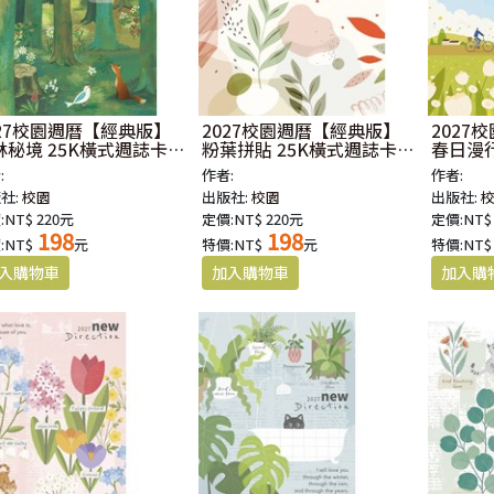
027校園週曆【經典版】
2027校園週曆【經典版】
2027
林秘境 25K橫式週誌卡
粉葉拼貼 25K橫式週誌卡
春日漫行
精裝
紙精裝
紙精裝
:
作者:
作者:
社:
校園
出版社:
校園
出版社:
:NT$ 220元
定價:NT$ 220元
定價:NT$
198
198
:NT$
元
特價:NT$
元
特價:NT$