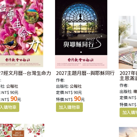
027經文月曆--台灣生命力
2027主題月曆--與耶穌同行
2027
主恩滿
:
作者:
作者:
社:
公報社
出版社:
公報社
出版社:
:NT$ 90元
定價:NT$ 90元
90
90
定價:NT$
:NT$
元
特價:NT$
元
特價:NT$