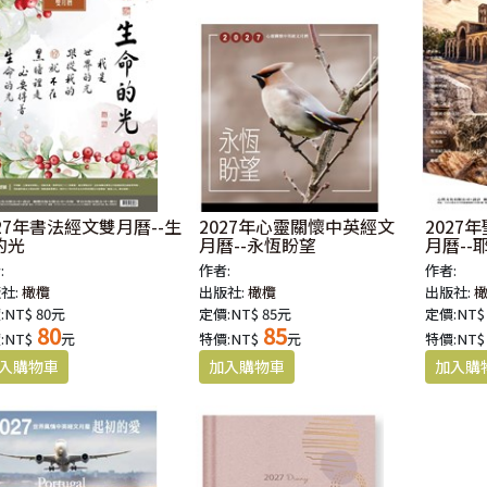
027年書法經文雙月曆--生
2027年心靈關懷中英經文
2027
的光
月曆--永恆盼望
月曆--
:
作者:
作者:
社:
橄欖
出版社:
橄欖
出版社:
:NT$ 80元
定價:NT$ 85元
定價:NT$
80
85
:NT$
元
特價:NT$
元
特價:NT$