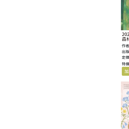
2
森
紙
作者
出版
定價
特價