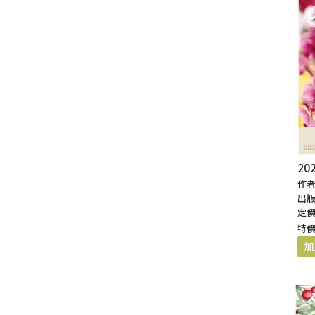
生 活 教 導
教 會 儀 式 用 品
新 普 及 譯 本
新 標 點 和 合 本 / N R S V
大 先 知 書
人
派 別
靈 修
生 活 見 證
佈 道 講 章
福 音 匙 圈 / 吊 飾
十 字 架
福 音 雜 貨 禮 品
福 音 杯 款 / 茶 壺
福 音 辦 公 用 品
福 音 受 洗 卡 片
證 件 用 品
福 音 演 奏 C D
聖 經 地 理
申 命 記
撒 母 耳 上 下
約 伯 記
醫 治
茶 杯 / 茶 具
專 題 論 述
福 音 包 夾 類
當 代 譯 本
和 合 本 修 訂 版 / E S V
小 先 知 書
末 世
異 端
培 靈
傳 記
單 張
倫 理
福 音 服 飾 配 件
福 音 掛 飾
福 音 遊 戲 品
福 音 食 器 / 鍋 具
福 音 書 寫 用 品
福 音 生 日 卡 片
雜 文 紙 品
節 慶 C D
新 約 歷 史
列 王 記 上 下
詩 篇
以 賽 亞 書
倫 理 學
福 音 馬 克 杯 / 咖 啡 杯
餐 具 / 鍋 具
教 會
其 他 中 文 聖 經
現 代 中 文 譯 本 / T E V
四 福 音 書
教 義
文 獻 信 條
事 奉
見 證
小 冊
交 友
福 音 其 他 飾 品 配 件
福 音 水 晶
福 音 3 C 電 器
福 音 證 件 用 品
福 音 萬 用 卡 片
辦 公 用 品
信 息 . 見 證 C D
聖 經 人 物
歷 代 志 上 下
箴 言
耶 利 米 書
何 西 阿 書
福 音 保 溫 瓶 / 隨 身 瓶
保 溫 瓶 / 隨 行 杯
訓 練 材 料
新 譯 本 / E S V
保 羅 書 信
護 教 學
與 其 它 宗 教
講 章
佈 道 工 作
婚 姻
講 道
福 音 座 台 盒 用 品
福 音 香 氛 美 妝 保 養
福 音 筆 記 手 冊
福 音 謝 卡 / 邀 請 卡 / 慰 問
年 月 曆 . 日 誌
影 音 軟 體
登 山 寶 訓
以 斯 拉 記
傳 道 書
耶 利 米 哀 歌
約 珥 書
馬 太 福 音
福 音 玻 璃 杯 / 水 杯
卡
文 藝 類
新 譯 本 / N I V
普 通 書 信
神 學 專 題
教 會 復 興
其 它
福 音 叢 書
家 庭
管 家 職 份
小 組 材 料
福 音 抱 枕 / 套
福 音 春 聯
福 音 文 具 紙 品
兒 童 故 事 C D
耶 穌 生 平 與 教 訓
尼 希 米 記
雅 歌
以 西 結 書
阿 摩 司 書
馬 可 福 音
羅 馬 書
福 音 茶 壺 / 水 壺
2
福 音 金 句 盒 卡
作者
出版
新 普 及 譯 本 / N L T
其 他 書 信
其 它
台 灣 歷 史
文 選
兒 童
崇 拜 、 儀 式
工 作 訓 練
小 說 故 事
福 音 年 日 誌 曆
聖 經 文 學
以 斯 帖 記
但 以 理 書
俄 巴 底 亞 書
路 加 福 音
哥 林 多 前 後
希 伯 來 書
其 他 福 音 杯 壺 款 及 周 邊
定價
福 音 貼 紙
特價
其 他 中 外 文 聖 經
新 約 歷 史 書
青 少 年
靈 恩
研 經 材 料
詩 、 散 文
福 音 包 裝 用 品
聖 經 故 事
約 拿 書
約 翰 福 音
加 拉 太 書
雅 各 書
啟 示 錄
信 徒 神 學
福 音 明 信 片 . 書 籤
成 人
教 育
兒 童 教 材
劇 本 遊 戲
福 音 文 具 雜 貨
聖 經 神 學
彌 迦 書
以 弗 所 書
彼 得 前 書
使 徒 行 傳
靈 界
福 音 季 節 卡
職 業
文 字 工 作
青 少 年 教 材
兒 童 故 事 C D
偽 經 次 經
那 鴻 書
腓 立 比 書
彼 得 後 書