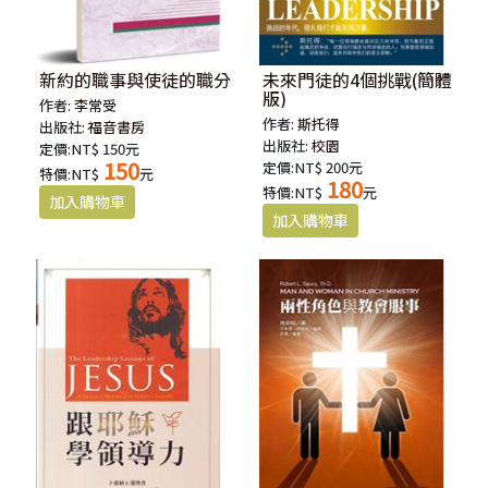
新約的職事與使徒的職分
未來門徒的4個挑戰(簡體
版)
作者:
李常受
作者:
斯托得
出版社:
福音書房
出版社:
校園
定價:NT$ 150元
150
定價:NT$ 200元
特價:NT$
元
180
特價:NT$
元