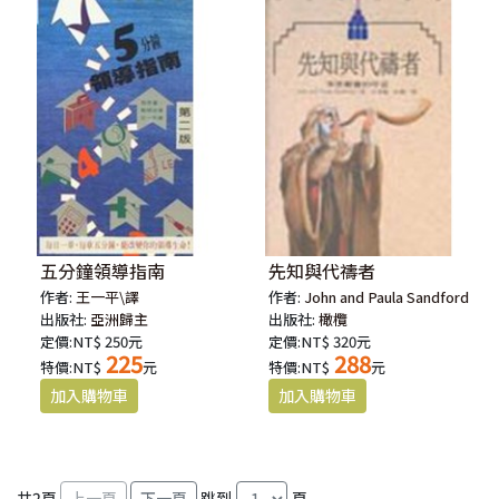
五分鐘領導指南
先知與代禱者
作者:
王一平\譯
作者:
John and Paula Sandford
出版社:
亞洲歸主
出版社:
橄欖
定價:NT$ 250元
定價:NT$ 320元
225
288
特價:NT$
元
特價:NT$
元
共
2
頁
跳到
頁