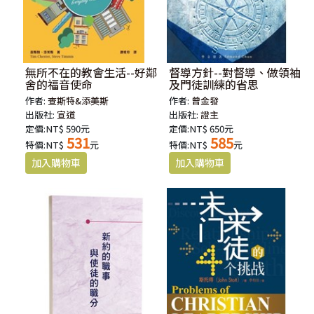
無所不在的教會生活--好鄰
督導方針--對督導、做領袖
舍的福音使命
及門徒訓練的省思
作者:
查斯特&添美斯
作者:
曾金發
出版社:
宣道
出版社:
證主
定價:NT$ 590元
定價:NT$ 650元
531
585
特價:NT$
元
特價:NT$
元