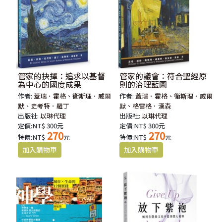
管家的抉擇：追求以基督
管家的議會：符合聖經原
為中心的國度成果
則的治理藍圖
作者:
蓋瑞．霍格、衛斯理．威爾
作者:
蓋瑞．霍格、衛斯理．威爾
默、史考特．羅丁
默、格雷格．漢森
出版社:
以琳代理
出版社:
以琳代理
定價:NT$ 300元
定價:NT$ 300元
270
270
特價:NT$
元
特價:NT$
元