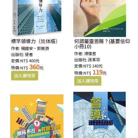
標竿領導力（简体版）
何謂屬靈恩賜？(基要信仰
小冊10)
作者:
楊國安、郭振游
作者:
溥偉恩
出版社:
使者
出版社:
改革宗
定價:NT$ 400元
360
定價:NT$ 140元
特價:NT$
元
119
特價:NT$
元