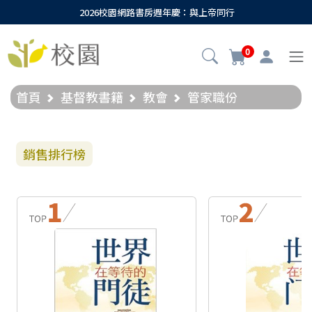
2026校園網路書房週年慶：與上帝同行
0
首頁
基督教書籍
教會
管家職份
銷售排行榜