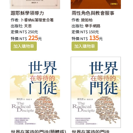
跟耶穌學領導力
兩性角色與教會服事
作者:
卜睿納&蒲理查合著
作者:
施如柏
出版社:
天恩
出版社:
舉手網路
定價:NT$ 250元
定價:NT$ 150元
225
135
特價:NT$
元
特價:NT$
元
世界在等待的門徒(簡體版)
世界在等待的門徒