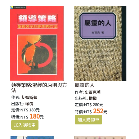
領導策略:聖經的原則與方
屬靈的人
法
作者:
史百克著
作者:
艾姆斯著
出版社:
橄欖
出版社:
橄欖
定價:NT$ 280元
252
定價:NT$ 180元
特價:NT$
元
180
特價:NT$
元