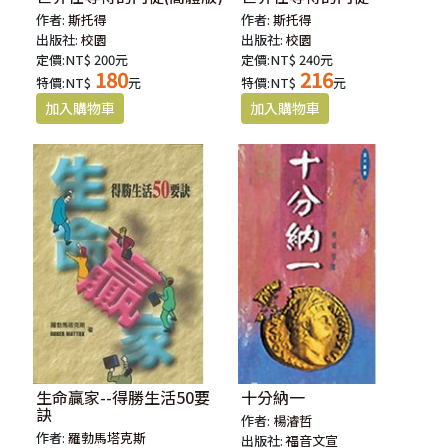
作者:
斯托得
作者:
斯托得
出版社:
校園
出版社:
校園
定價:NT$ 200元
定價:NT$ 240元
180
216
特價:NT$
元
特價:NT$
元
生命贏家--得勝生活50要
十分納一
訣
作者:
楊濬哲
作者:
羅勃馬塔克斯
出版社:
福音文宣