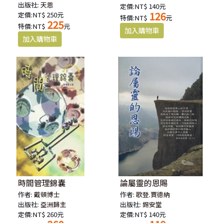
出版社:
天恩
定價:NT$ 140元
126
定價:NT$ 250元
特價:NT$
元
225
特價:NT$
元
時間管理錦囊
論屬靈的恩賜
作者:
戴頓博士
作者:
歌登.賈德納
出版社:
亞洲歸主
出版社:
錫安堂
定價:NT$ 260元
定價:NT$ 140元