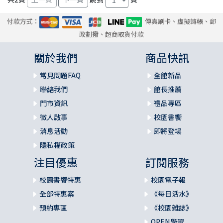
付款方式：
傳真刷卡、虛擬轉帳、郵
政劃撥、超商取貨付款
關於我們
商品快訊
常見問題FAQ
全館新品
聯絡我們
館長推薦
門市資訊
禮品專區
徵人啟事
校園書饗
消息活動
即將登場
隱私權政策
注目優惠
訂閱服務
校園書饗特惠
校園電子報
全部特惠案
《每日活水》
預約專區
《校園雜誌》
OPEN學習