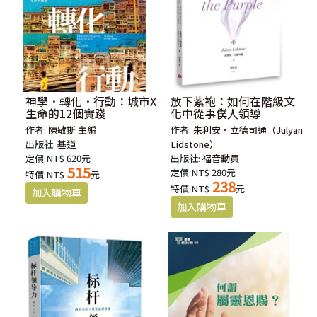
神學．轉化．行動：城市X
放下紫袍：如何在階級文
生命的12個實踐
化中從事僕人領導
作者:
陳敏斯 主編
作者:
朱利安．立德司通（Julyan
出版社:
基道
Lidstone）
定價:NT$ 620元
出版社:
福音動員
515
定價:NT$ 280元
特價:NT$
元
238
特價:NT$
元