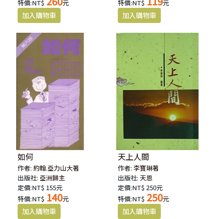
260
119
特價:NT$
元
特價:NT$
元
如何
天上人間
作者:
約翰.亞力山大著
作者:
李寶琳著
出版社:
亞洲歸主
出版社:
天恩
定價:NT$ 155元
定價:NT$ 250元
140
250
特價:NT$
元
特價:NT$
元