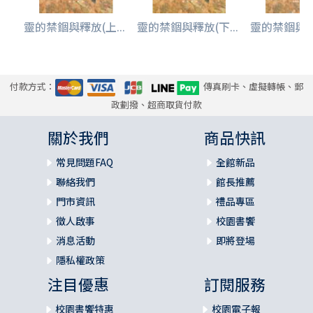
靈的禁錮與釋放(上...
靈的禁錮與釋放(下...
靈的禁錮與釋放
付款方式：
傳真刷卡、虛擬轉帳、郵
政劃撥、超商取貨付款
關於我們
商品快訊
常見問題FAQ
全館新品
聯絡我們
館長推薦
門市資訊
禮品專區
徵人啟事
校園書饗
消息活動
即將登場
隱私權政策
注目優惠
訂閱服務
校園書饗特惠
校園電子報