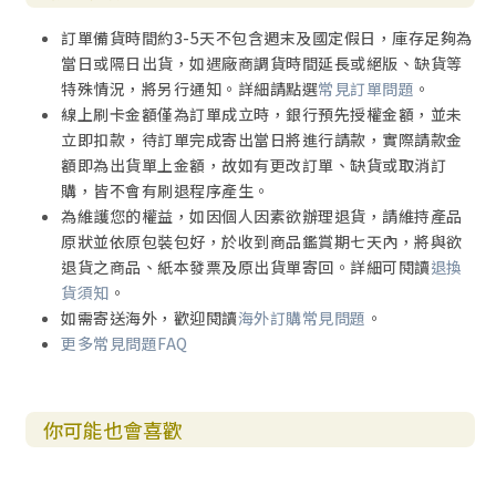
訂單備貨時間約3-5天不包含週末及國定假日，庫存足夠為
當日或隔日出貨，如遇廠商調貨時間延長或絕版、缺貨等
特殊情況，將另行通知。詳細請點選
常見訂單問題
。
線上刷卡金額僅為訂單成立時，銀行預先授權金額，並未
立即扣款，待訂單完成寄出當日將進行請款，實際請款金
額即為出貨單上金額，故如有更改訂單、缺貨或取消訂
購，皆不會有刷退程序產生。
為維護您的權益，如因個人因素欲辦理退貨，請維持產品
原狀並依原包裝包好，於收到商品鑑賞期七天內，將與欲
退貨之商品、紙本發票及原出貨單寄回。詳細可閱讀
退換
貨須知
。
如需寄送海外，歡迎閱讀
海外訂購常見問題
。
更多常見問題FAQ
你可能也會喜歡