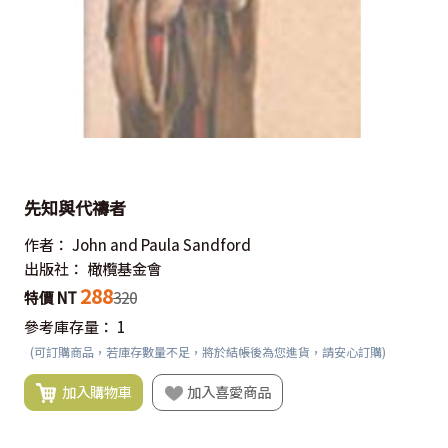
先知與代禱者
作者：
John and Paula Sandford
出版社：
橄欖基金會
288
特價 NT
320
參考庫存量：
1
(可訂購商品，若庫存數量不足，將於結帳後為您進貨，請安心訂購)
加入購物車
加入喜愛商品