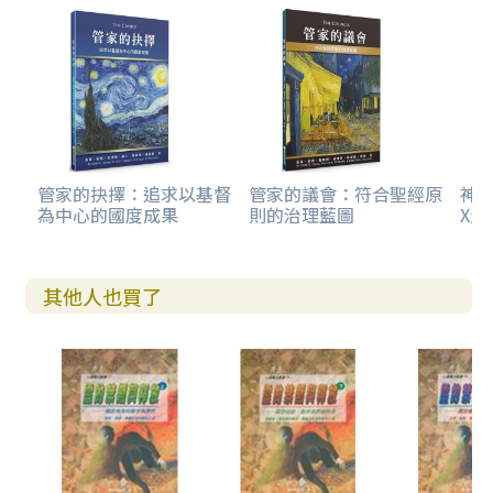
管家的抉擇：追求以基督
管家的議會：符合聖經原
神
為中心的國度成果
則的治理藍圖
X生
其他人也買了