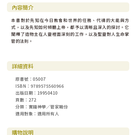
內容簡介
本書對於先知在今日教會和世界的任務、代禱的大能與方
式，以及先知如何傾聽上帝，都予以清晰且深入的探討。它
闡釋了造物主在人靈裡面深刻的工作，以及聖靈對人生命掌
管的法則。
詳細資料
原書號：05007
ISBN：9789575560966
出版日期：19950410
頁數：272
分類：實踐神學／管家職份
適用對象：適用所有人
購物說明