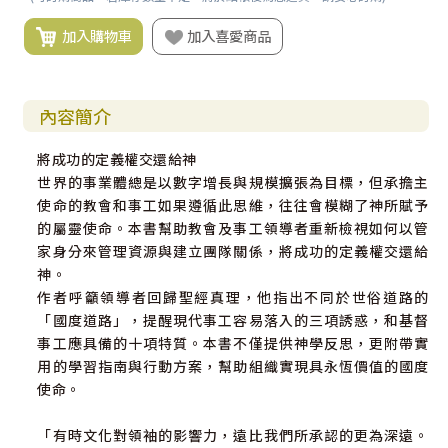
加入購物車
加入喜愛商品
內容簡介
將成功的定義權交還給神
世界的事業體總是以數字增長與規模擴張為目標，但承擔主
使命的教會和事工如果遵循此思維，往往會模糊了神所賦予
的屬靈使命。本書幫助教會及事工領導者重新檢視如何以管
家身分來管理資源與建立團隊關係，將成功的定義權交還給
神。
作者呼籲領導者回歸聖經真理，他指出不同於世俗道路的
「國度道路」，提醒現代事工容易落入的三項誘惑，和基督
事工應具備的十項特質。本書不僅提供神學反思，更附帶實
用的學習指南與行動方案，幫助組織實現具永恆價值的國度
使命。
「有時文化對領袖的影響力，遠比我們所承認的更為深遠。