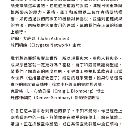
請先讀讀這本書吧。它能避免尷尬的妥協，減輕日後重新調
整所帶來的壓力。霍格、羅丁和威爾默三位作者精要地描
繪，如何透過我們的事工和機構討神喜悅，並達到正確成果
的方法，同時提供大量實用的建議，幫助我們在正確的道路
上前行。
約翰．艾許曼（John Ashmen）
城門網絡（Citygate Network）主席
我們想為耶穌影響全世界，所以規模愈大、參與人數愈多、
成果愈豐富就一定更好嗎？霍格、羅丁和威爾默翻開聖經，
帶我們了解真正的國度原則，引導事工領袖和募款者走出當
今世界（包括基督教圈子）紛亂的競爭聲音。如果你想懂得
真正的國度管家精神，這本小巧珍貴的書絕對必讀。
克雷格．L．布倫貝格（Craig L. Blomberg）博士
丹佛神學院（Denver Seminary）新約榮譽教授
你會在這本書中看到自己的影子。不知不覺間，你已經走上
兩條道路中的一條。無論你是在教堂的座位上，站在講壇上
講道，正在操練靈命塑造，或在某個宣教群體中擔任領袖，