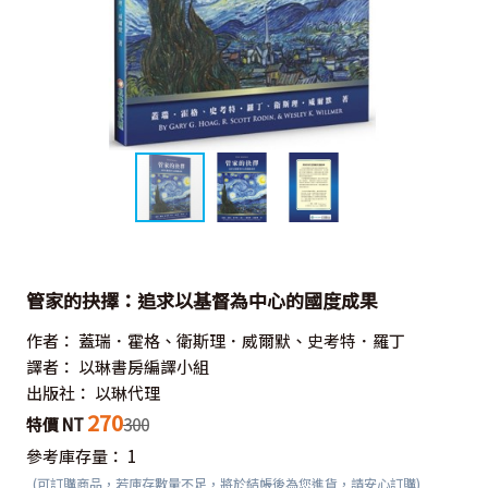
管家的抉擇：追求以基督為中心的國度成果
作者：
蓋瑞．霍格、衛斯理．威爾默、史考特．羅丁
譯者：
以琳書房編譯小組
出版社：
以琳代理
270
特價 NT
300
參考庫存量：
1
(可訂購商品，若庫存數量不足，將於結帳後為您進貨，請安心訂購)