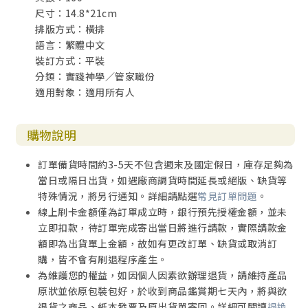
尺寸：14.8*21cm
排版方式：橫排
語言：繁體中文
先驅者馬克．杜龐在1992年看到開眼異象，並領受啟示，19
裝訂方式：平裝
93到1994那個冬天，在多倫多將會展開一個影響列國的運
分類：實踐神學／管家職份
動。果然，多倫多的復興吸引了數百萬人從世界各地前去拜
適用對象：適用所有人
訪，許多當代知名的領袖生命和事奉都因此大受祝福。在華
人中間，趙仲權牧師不但自己在聚會中經歷了聖靈的大能，
也領受馬克牧師對他的預言，深深影響他和戴冕恩（David D
購物說明
emian）在回家合一運動中帶給列國的祝福。
馬克牧師希望為這世代尋求神的榮耀──敞開的天門。本書
訂單備貨時間約3-5天不包含週末及國定假日，庫存足夠為
教導持守神榮耀同在的重要真理原則，並且佐以許多實際的
當日或隔日出貨，如遇廠商調貨時間延長或絕版、缺貨等
見證！從他自己的服事上就看見他深諳這些道理，並且真實
特殊情況，將另行通知。詳細請點選
常見訂單問題
。
地運作在其中！沒有人意、沒有做作，非常自然、非常自
線上刷卡金額僅為訂單成立時，銀行預先授權金額，並未
在！
立即扣款，待訂單完成寄出當日將進行請款，實際請款金
──鄭博仁，高雄武昌教會顧問牧師
額即為出貨單上金額，故如有更改訂單、缺貨或取消訂
購，皆不會有刷退程序產生。
為維護您的權益，如因個人因素欲辦理退貨，請維持產品
神就是榮耀！神在末後世代加速榮耀彰顯！《敞開的天門》
原狀並依原包裝包好，於收到商品鑑賞期七天內，將與欲
從個人靈命、家庭家族，到城市國家的建造，為職場弟兄姊
退貨之商品、紙本發票及原出貨單寄回。詳細可閱讀
退換