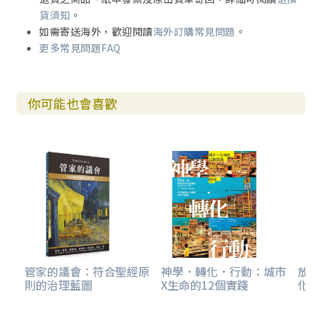
妹勾畫出激勵人心的異象與使命藍圖！這是一條「得救──
貨須知
。
得勝──得榮耀」的天路，帶領我們預備承載神榮耀的居
如需寄送海外，歡迎閱讀
海外訂購常見問題
。
所，進入「心門──家門──眾城門」的旅程。
更多常見問題FAQ
願每位讀者在安靜禱告中被同樣的聖靈感動。這不是偶然的
相遇，而是主的呼召──「眾城門哪，你們要抬起頭來！那
榮耀的王將要進來！」（詩篇廿四篇9～10節）願神祝福大
你可能也會喜歡
家！
──時大鯤長老，以撒國際使徒中心
本書首先談到如何讓我們的心高過頭腦，因為神的國就在我
們心裡。神早已命定使用一條充滿破碎和十字架的道路來作
為我們邁向成熟之路。祂要的是一群為了愛祂而願意背起十
字架追隨祂的人。
今天不是神不能工作，而是缺乏成為可承載器皿的人。如今
教會的光景，大多參照世界的方法代替尋求聖靈的引導，體
貼人的意思超過體貼神的意思。我們的信仰需要重新調整與
管家的議會：符合聖經原
神學．轉化．行動：城市
放
則的治理藍圖
X生命的12個實踐
化
神對齊，才能看見神的榮耀降臨。
我誠心推薦此書，讓我們謙卑反思，恢復對神起初的愛，進
到水深之處、得著上頭來的能力，期望聖靈的火再次降下，