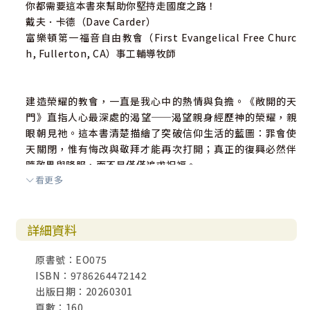
你都需要這本書來幫助你堅持走國度之路！
戴夫．卡德（Dave Carder）
富樂頓第一福音自由教會（First Evangelical Free Churc
h, Fullerton, CA）事工輔導牧師
建造榮耀的教會，一直是我心中的熱情與負擔。《敞開的天
門》直指人心最深處的渴望──渴望親身經歷神的榮耀，親
眼朝見祂。這本書清楚描繪了突破信仰生活的藍圖：罪會使
天關閉，惟有悔改與敬拜才能再次打開；真正的復興必然伴
隨敬畏與降服，而不是僅僅追求祝福。
看更多
神喜悅單純謙卑的心，而非單靠知識的累積。復興需要一群
分別為聖、渴望神同在的敬拜者，因為惟有持續的敬拜生
活，榮耀才能長久停留。禱告與敬拜更是迎接榮耀君王進入
詳細資料
城市的鑰匙。
從個人生命的破碎與聖潔，到教會的敬拜、守望、與預言，
原書號：EO075
這本書激發人更深渴慕神的同在，讓耶穌基督的榮耀在教會
ISBN：9786264472142
與群體中彰顯。願神使用這本書，成為許多弟兄姊妹的祝
出版日期：20260301
福。
頁數：160
──曾國生，好消息電視台執行長