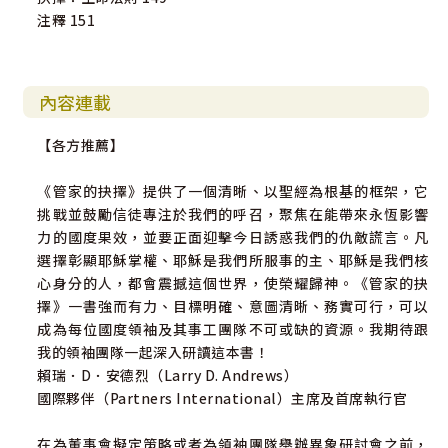
注釋 151
內容連載
【各方推薦】
《管家的抉擇》提供了一個清晰、以聖經為根基的框架，它
挑戰並鼓勵信徒專注於我們的呼召，聚焦在能帶來永恆影響
力的國度果效，並要正面迎擊今日誘惑我們的仇敵謊言。凡
選擇彰顯耶穌掌權、耶穌是我們所服事的主、耶穌是我們核
心身分的人，都會震撼這個世界，使榮耀歸神。《管家的抉
擇》一書強而有力、目標明確、意圖清晰、務實可行，可以
成為每位國度領袖及其事工團隊不可或缺的資源。我期待跟
我的領袖團隊一起深入研讀這本書！
賴瑞．D．安德烈（Larry D. Andrews）
國際夥伴（Partners International）主席及首席執行官
在為董事會擬定策略或者為領袖團隊舉辦異象研討會之前，