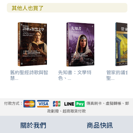
迎接末後的大收割，預備主耶穌的再來。
其他人也買了
──黃敏吉長老，基督磐石之家負責人
敞開的天門乃是神的榮耀降臨、人與神相遇之處。當神同在
的榮耀降臨，生命將翻轉、環境將轉化！馬克．杜龐牧師指
出教會常只尋求祝福、恩賜、能力，卻少有人單單渴慕神自
己。他呼籲我們成為先驅者，過「以尋求神的面為中心」的
生活，手潔心清事奉神。城市需要的不只是造訪，而是神的
同住，成為「伯特利」──可以找到神的地方！當守門者在
舊約聖經詩歌與智
先知書：文學特
管家的議會
聖靈裡合一，就要開啟城門，使神的榮耀真正進入這城！期
慧...
色、...
聖...
待在台灣有敞開的天，讓我們持續為這世代尋求神的榮耀降
臨，看見這地復興、轉化，神的國降臨，神的旨意行在台
灣，如同行在天上！
──江淑鶯牧師，新竹錫安國際使徒中心
付款方式：
傳真刷卡、虛擬轉帳、郵
政劃撥、超商取貨付款
馬克．杜龐牧師的信息總是能讓我們看見破解時代性議題的
關於我們
商品快訊
出路，特別是你現在關心什麼？就會有解答在其中。當前教