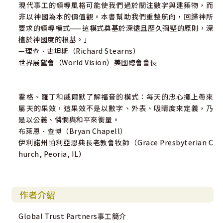
現代事工的領導風格可能使我們過於關注數字與建築物，而
非以神國為本的價值觀。本書幫助我們重整航向，回歸神所
要求的領導模式——這模式奠基於深遠且歷久彌堅的原則，深
植於神國度的根基。」
—理查．史坦斯（Richard Stearns）
世界展望會（World Vision）美國總會會長
霍格、羅丁和威爾默了解福音的模式：每天的忠心擺上帶來
屬天的果效，這果效不是以數字、外表、吸睛度來定義，乃
是以公義、憐憫與和平來衡量。
布萊恩．查博（Bryan Chapell）
伊利諾州帕利亞恩典長老教會牧師（Grace Presbyterian C
hurch, Peoria, IL）
作者介紹
Global Trust Partners事工簡介