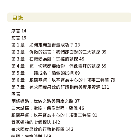
目錄
序言 14
前言 19
第 1 章 如何定義並衡量成功？ 23
第 2 章 仇敵的謊言：我們都面對的三大試探 39
第 3 章 石頭變為餅：掌控的試探 49
第 4 章 這一切我都要給你：偶像崇拜的試探 59
第 5 章 一躍成名：驕傲的試探 69
第 6 章 跟隨基督：以基督為中心的十項事工特質 79
第 7 章 追求國度果效的研讀指南與實用資源 131
圖表
兩條道路：世俗之路與國度之路 37
三大試探：掌控、偶像崇拜、驕傲 46
跟隨基督：以基督為中心的十項事工特質 81
管家領袖的七個標誌 142
追求國度果效的行動路徑圖 143
抉擇：生命法則 149