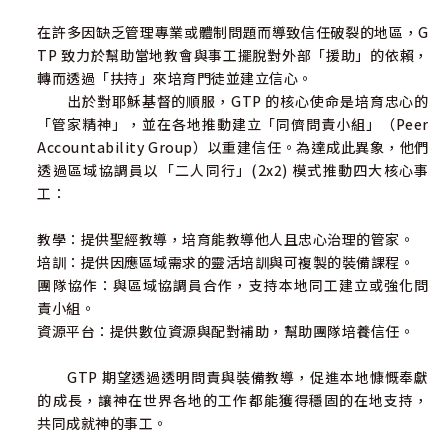
在許多因缺乏管理專業或體制問題而導致信任破裂的地區，G
TP 致力於幫助當地教會與事工擺脫對外部「援助」的依賴，
轉而透過「扶持」來培育門徒並建立信心。
出於對耶穌基督的順服，GTP 的核心使命是培育忠心的
「管家精神」，並在各地推動建立「同儕問責小組」（Peer
Accountability Group）以重建信任。為達成此異象，他們
透過區域協調員以「二人同行」(2x2) 模式推動四大核心事
工：
教學：提供聖經教導，培育能教導他人且忠心治理的管家。
培訓：提供因應區域需求的靈活培訓與可複製的裝備課程。
團隊協作：與區域協調員合作，支持本地同工建立或強化問
責小組。
資源平台：提供數位資源與配對補助，幫助團隊培養信任。
GTP 期望透過透明問責與裝備教導，促進本地慷慨奉獻
的成長，讓神在世界各地的工作都能獲得穩固的在地支持，
共同成就神的事工。