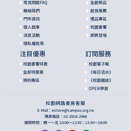
常見問題FAQ
全館新品
會愈來愈多看見進入合一與城市命定的重要性時，「恢復大
衛的帳幕」這一章給了我們極大的提醒與幫助：每座城市的
聯絡我們
館長推薦
每一個教會都應當按著神所賜的特質，用屬於自己的獨特方
門市資訊
禮品專區
式去服事主。主正在呼召我們敞開心扉，在教會中為祂騰出
徵人啟事
校園書饗
更多空間。我們若真願為祂預備安歇之所，那些疲乏與破碎
消息活動
即將登場
的人，也將因此前來，在祂裡面得著安息。我深信，你我透
隱私權政策
過這本書，將會挖掘到神對你我預備的獨特寶藏。
──胡發宗牧師，基隆教會主任牧師
注目優惠
訂閱服務
校園書饗特惠
校園電子報
全部特惠案
《每日活水》
預約專區
《校園雜誌》
OPEN學習
校園網路書房客服
E-Mail：
estore@campus.org.tw
傳真電話：02-2918-2466
服務時間：週一～五 10:00～12:30；13:30～18:00