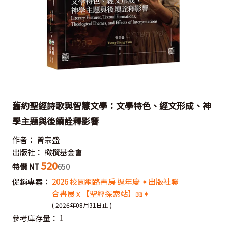
舊約聖經詩歌與智慧文學：文學特色、經文形成、神
學主題與後續詮釋影響
作者：
曾宗盛
出版社：
橄欖基金會
520
特價 NT
650
促銷專案：
2026 校園網路書房 週年慶 ✦出版社聯
合書展 x 【聖經探索站】📖✦
( 2026年08月31日止 )
參考庫存量：
1