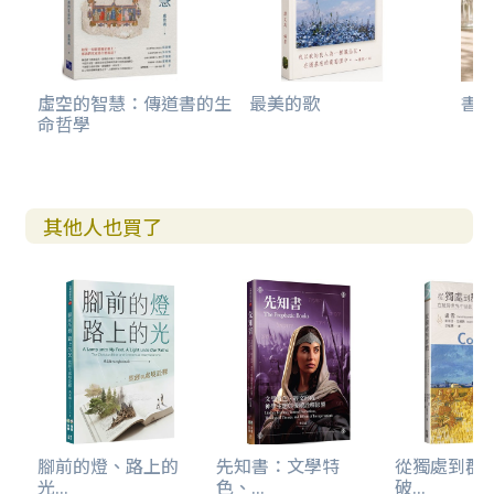
第七章 傳道書導論 323
前言 324
1.傳道書的結構 325
虛空的智慧：傳道書的生
最美的歌
書法
命哲學
2.傳道書的分段與內容大要 328
3.傳道書的形成與歷史背景 334
4.傳道書的神學主題 338
5.傳道書的後續影響 343
其他人也買了
傳道書導論問題與討論 345
第八章 傳道書內容主題介紹 347
1.傳道書的標題1:1 348
2.序言1:2–18反思天下無新鮮事，事情不斷重複 349
3. 第一段落2:1–6:12反思智慧、時間、人類社會與經濟環境 3
50
4.第二段落7:1–12:8反思真正的益處、智慧的有效性 365
5.結語12:9–14 381
傳道書問題與討論 382
腳前的燈、路上的
先知書：文學特
從獨處到群
光...
色、...
破...