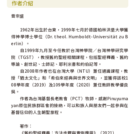
作者介紹
曾宗盛
1962年出生於台東，1999年七月於德國柏林洪堡大學獲
得神學博士學位（Dr. theol. Humboldt-Universität zu B
erlin）。
自1999年九月至今任教於台灣神學院／台灣神學研究學
院（TGST），教授舊約聖經相關課程，包括聖經釋義、舊約
導論、創世記、士師記、耶利米書和約伯記等。
自2008年作者也在台灣大學（NTU）兼任通識課程，教
授「猶太文化」和「希伯來經典與世界文明」，並獲得該校1
08學年度（2019）及109學年度（2020）兼任教師教學優良
獎。
作者為台灣基督長老教會（PCT）牧師，感謝Pinuyuma
yan原住民族群區會的接納，可以和族人與朋友們一起參與在
基督信仰的人生朝聖旅程。
著作：
《舊約聖經釋義：方法步驟與實例應用》（2021）