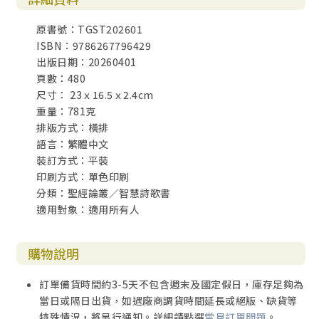
原書號：TGST202601
第四章 詩篇內容主題介紹 165
ISBN：9786267796429
1. 哀歌 167
出版日期：20260401
2. 感恩詩 175
頁數：480
3. 哀歌結合感恩詩：以詩篇22 篇為例 177
尺寸： 23ｘ16.5ｘ2.4cm
4. 讚美詩 187
重量：781克
5. 君王詩、登基詩與錫安詩 201
排版方式：橫排
6. 詛咒詩 209
語言：繁體中文
7. 信靠詩 212
裝訂方式：平裝
8. 智慧詩 220
印刷方式：單色印刷
9. 上行之詩 238
分類：聖經論叢／智慧詩歌書
詩篇問題與討論 246
適用對象：適用所有人
第五章 箴言導論 249
前言 250
購物說明
1. 箴言的結構 250
2. 箴言的分段與內容大要 255
訂單備貨時間約3-5天不包含週末及國定假日，庫存足夠為
3. 箴言的智慧傳統來源 264
當日或隔日出貨，如遇廠商調貨時間延長或絕版、缺貨等
4. 箴言的智慧文學形式 267
特殊情況，將另行通知。詳細請點選
常見訂單問題
。