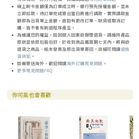
5. 箴言的形成與歷史背景 270
線上刷卡金額僅為訂單成立時，銀行預先授權金額，並未
6. 箴言的神學主題 273
立即扣款，待訂單完成寄出當日將進行請款，實際請款金
7. 箴言的後續影響 275
額即為出貨單上金額，故如有更改訂單、缺貨或取消訂
箴言導論問題與討論 277
購，皆不會有刷退程序產生。
為維護您的權益，如因個人因素欲辦理退貨，請維持產品
第六章 箴言內容主題介紹 279
原狀並依原包裝包好，於收到商品鑑賞期七天內，將與欲
1. 第一段落1:1–9:18 智慧格言 280
退貨之商品、紙本發票及原出貨單寄回。詳細可閱讀
退換
2. 第二段落10:1–22:16 所羅門王的格言 298
貨須知
。
詩歌與智慧文學
如需寄送海外，歡迎閱讀
海外訂購常見問題
。
文學特色?經文形成?
更多常見問題FAQ
神學主題與後續詮釋影響
The Poetic and Wisdom Literature
of the Old Testamen
你可能也會喜歡
3. 第三段落22:17–24:22引用埃及《阿梅內莫普的教導》的智
慧傳統 307
4.第四段落24:23–34短箴言的集成，智者格言 309
5.第五段落25:1–29:27王家格言 310
6.第六段落 30:1–33外國的智慧與謎語 313
7.第七段落 31:1–31瑪撒王利慕伊勒母親的訓言 315
箴言問題與討論 319