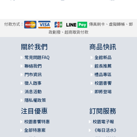
第九章 雅歌導論 385
前言 386
1.雅歌的結構 387
2.雅歌的文學特色 392
付款方式：
傳真刷卡、虛擬轉帳、郵
3.雅歌的形成與歷史背景 399
政劃撥、超商取貨付款
4.如何詮釋雅歌？歷代不同的解釋方法 400
關於我們
商品快訊
5.雅歌的神學主題 404
6.雅歌的後續影響 407
常見問題FAQ
全館新品
7.延伸討論：近年來研究雅歌的進路與方法 410
聯絡我們
館長推薦
雅歌導論問題與討論 416
門市資訊
禮品專區
第十章 雅歌內容主題介紹 417
徵人啟事
校園書饗
1.雅歌1:1–2:7兩情相悅與頌歌 418
消息活動
即將登場
2.雅歌2:8–3:5尋覓與發現 423
隱私權政策
3.雅歌3:6–5:1庭園與親密關係 428
4.雅歌5:2–6:3再次追尋愛人：尋獲與尋不著 435
注目優惠
訂閱服務
5.雅歌6:4–8:14真愛勝過死亡 441
校園書饗特惠
校園電子報
雅歌問題與討論 448
全部特惠案
《每日活水》
參考書目 452