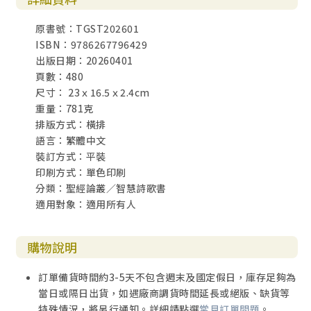
原書號：TGST202601
第四章 詩篇內容主題介紹 165
ISBN：9786267796429
1. 哀歌 167
出版日期：20260401
2. 感恩詩 175
頁數：480
3. 哀歌結合感恩詩：以詩篇22 篇為例 177
尺寸： 23ｘ16.5ｘ2.4cm
4. 讚美詩 187
重量：781克
5. 君王詩、登基詩與錫安詩 201
排版方式：橫排
6. 詛咒詩 209
語言：繁體中文
7. 信靠詩 212
裝訂方式：平裝
8. 智慧詩 220
印刷方式：單色印刷
9. 上行之詩 238
分類：聖經論叢／智慧詩歌書
詩篇問題與討論 246
適用對象：適用所有人
第五章 箴言導論 249
前言 250
購物說明
1. 箴言的結構 250
2. 箴言的分段與內容大要 255
訂單備貨時間約3-5天不包含週末及國定假日，庫存足夠為
3. 箴言的智慧傳統來源 264
當日或隔日出貨，如遇廠商調貨時間延長或絕版、缺貨等
4. 箴言的智慧文學形式 267
特殊情況，將另行通知。詳細請點選
常見訂單問題
。