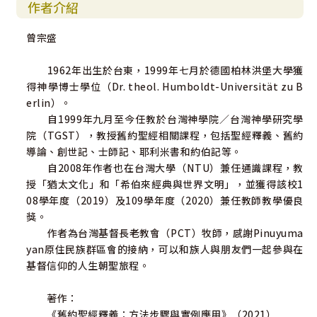
作者介紹
曾宗盛
1962年出生於台東，1999年七月於德國柏林洪堡大學獲
得神學博士學位（Dr. theol. Humboldt-Universität zu B
erlin）。
自1999年九月至今任教於台灣神學院／台灣神學研究學
院（TGST），教授舊約聖經相關課程，包括聖經釋義、舊約
導論、創世記、士師記、耶利米書和約伯記等。
自2008年作者也在台灣大學（NTU）兼任通識課程，教
授「猶太文化」和「希伯來經典與世界文明」，並獲得該校1
08學年度（2019）及109學年度（2020）兼任教師教學優良
獎。
作者為台灣基督長老教會（PCT）牧師，感謝Pinuyuma
yan原住民族群區會的接納，可以和族人與朋友們一起參與在
基督信仰的人生朝聖旅程。
著作：
《舊約聖經釋義：方法步驟與實例應用》（2021）