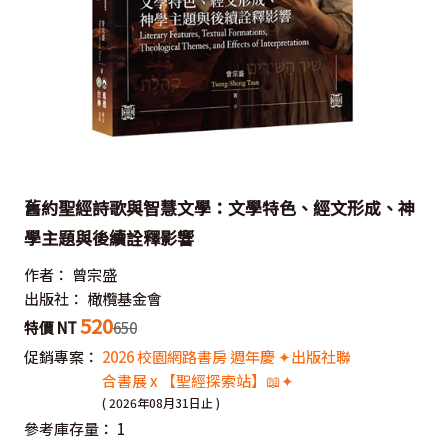
舊約聖經詩歌與智慧文學：文學特色、經文形成、神
學主題與後續詮釋影響
作者：
曾宗盛
出版社：
橄欖基金會
520
特價 NT
650
促銷專案：
2026 校園網路書房 週年慶 ✦出版社聯
合書展 x 【聖經探索站】📖✦
( 2026年08月31日止 )
參考庫存量：
1