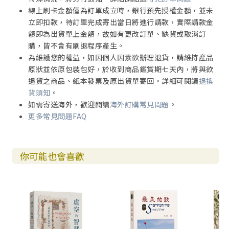
5. 箴言的形成與歷史背景 270
線上刷卡金額僅為訂單成立時，銀行預先授權金額，並未
6. 箴言的神學主題 273
立即扣款，待訂單完成寄出當日將進行請款，實際請款金
7. 箴言的後續影響 275
額即為出貨單上金額，故如有更改訂單、缺貨或取消訂
箴言導論問題與討論 277
購，皆不會有刷退程序產生。
為維護您的權益，如因個人因素欲辦理退貨，請維持產品
第六章 箴言內容主題介紹 279
原狀並依原包裝包好，於收到商品鑑賞期七天內，將與欲
1. 第一段落1:1–9:18 智慧格言 280
退貨之商品、紙本發票及原出貨單寄回。詳細可閱讀
退換
2. 第二段落10:1–22:16 所羅門王的格言 298
貨須知
。
詩歌與智慧文學
如需寄送海外，歡迎閱讀
海外訂購常見問題
。
文學特色?經文形成?
更多常見問題FAQ
神學主題與後續詮釋影響
The Poetic and Wisdom Literature
of the Old Testamen
你可能也會喜歡
3. 第三段落22:17–24:22引用埃及《阿梅內莫普的教導》的智
慧傳統 307
4.第四段落24:23–34短箴言的集成，智者格言 309
5.第五段落25:1–29:27王家格言 310
6.第六段落 30:1–33外國的智慧與謎語 313
7.第七段落 31:1–31瑪撒王利慕伊勒母親的訓言 315
箴言問題與討論 319