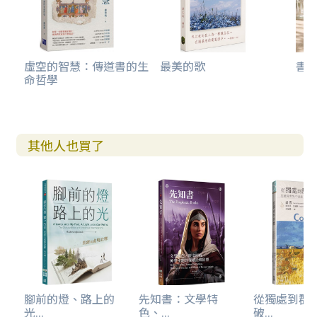
第七章 傳道書導論 323
前言 324
1.傳道書的結構 325
虛空的智慧：傳道書的生
最美的歌
書法
命哲學
2.傳道書的分段與內容大要 328
3.傳道書的形成與歷史背景 334
4.傳道書的神學主題 338
5.傳道書的後續影響 343
其他人也買了
傳道書導論問題與討論 345
第八章 傳道書內容主題介紹 347
1.傳道書的標題1:1 348
2.序言1:2–18反思天下無新鮮事，事情不斷重複 349
3. 第一段落2:1–6:12反思智慧、時間、人類社會與經濟環境 3
50
4.第二段落7:1–12:8反思真正的益處、智慧的有效性 365
5.結語12:9–14 381
傳道書問題與討論 382
腳前的燈、路上的
先知書：文學特
從獨處到群
光...
色、...
破...