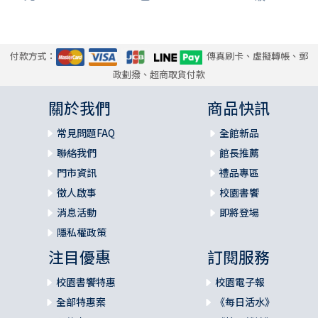
第九章 雅歌導論 385
前言 386
1.雅歌的結構 387
2.雅歌的文學特色 392
付款方式：
傳真刷卡、虛擬轉帳、郵
3.雅歌的形成與歷史背景 399
政劃撥、超商取貨付款
4.如何詮釋雅歌？歷代不同的解釋方法 400
關於我們
商品快訊
5.雅歌的神學主題 404
6.雅歌的後續影響 407
常見問題FAQ
全館新品
7.延伸討論：近年來研究雅歌的進路與方法 410
聯絡我們
館長推薦
雅歌導論問題與討論 416
門市資訊
禮品專區
第十章 雅歌內容主題介紹 417
徵人啟事
校園書饗
1.雅歌1:1–2:7兩情相悅與頌歌 418
消息活動
即將登場
2.雅歌2:8–3:5尋覓與發現 423
隱私權政策
3.雅歌3:6–5:1庭園與親密關係 428
4.雅歌5:2–6:3再次追尋愛人：尋獲與尋不著 435
注目優惠
訂閱服務
5.雅歌6:4–8:14真愛勝過死亡 441
校園書饗特惠
校園電子報
雅歌問題與討論 448
全部特惠案
《每日活水》
參考書目 452