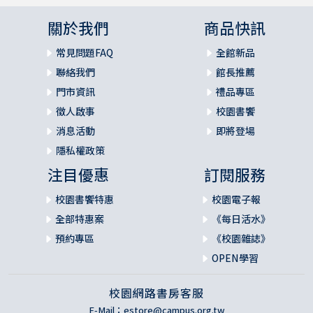
關於我們
商品快訊
常見問題FAQ
全館新品
聯絡我們
館長推薦
門市資訊
禮品專區
徵人啟事
校園書饗
消息活動
即將登場
隱私權政策
注目優惠
訂閱服務
校園書饗特惠
校園電子報
全部特惠案
《每日活水》
預約專區
《校園雜誌》
OPEN學習
校園網路書房客服
E-Mail：
estore@campus.org.tw