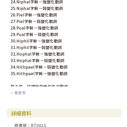
24.Niphal字幹－強變化動詞
25.Niphal字幹－弱變化動詞
26.Piel字幹－強變化動詞
27.Piel字幹－弱變化動詞
28.Pual字幹－強變化動詞
29.Pual字幹－弱變化動詞
30.Hiphil字幹－強變化動詞
31.Hiphil字幹－弱變化動詞
32.Hophal字幹－強變化動詞
33.Hophal字幹－弱變化動詞
34.Hithpael字幹－弱變化動詞
35.Hithpael字幹－強變化動詞
第五部 研讀你的希伯來文聖經
看更多
36.希伯來文聖經導論
附錄
詳細資料
1.動詞詞形變化表
2.強變化動詞特徵一覽表
原書號：RT0015
3.III-ה動詞字尾摘要表