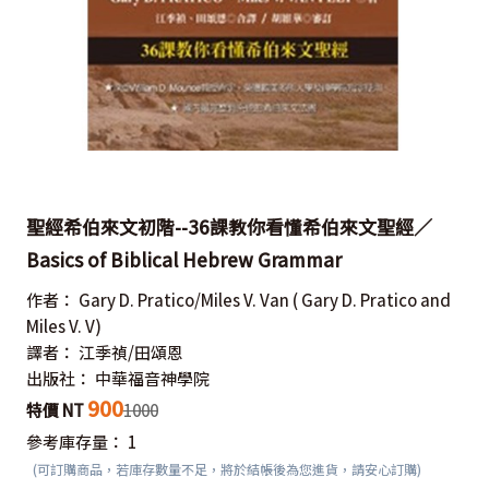
聖經希伯來文初階--36課教你看懂希伯來文聖經／
Basics of Biblical Hebrew Grammar
作者：
Gary D. Pratico/Miles V. Van
( Gary D. Pratico and
Miles V. V)
譯者：
江季禎/田頌恩
出版社：
中華福音神學院
900
特價 NT
1000
參考庫存量：
1
(可訂購商品，若庫存數量不足，將於結帳後為您進貨，請安心訂購)