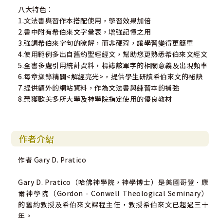
八大特色：
1.文法書與習作本搭配使用，學習效果加倍
2.書中附有希伯來文字彙表，增強記憶之用
3.強調希伯來字句的瞭解，而非硬背，讓學習變得更簡單
4.使用範例多出自舊約聖經經文，幫助您更熟悉希伯來文經文
5.全書多處引用統計資料，標誌該單字的相關意義及出現頻率
6.每章擷錄精闢<解經亮光>，提供學生研讀希伯來文的祕訣
7.提供額外的網站資料，作為文法書與練習本的補強
8.榮獲歐美多所大學及神學院指定使用的優良教材
作者介紹
作者 Gary D. Pratico
Gary D. Pratico（哈佛神學院，神學博士）是美國哥登．康
爾神學院（Gordon - Conwell Theological Seminary）
的舊約教授及希伯來文課程主任，教授希伯來文已超過三十
年。