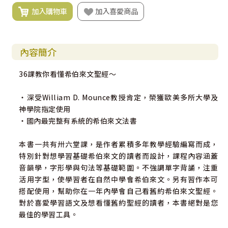
加入購物車
加入喜愛商品
內容簡介
36課教你看懂希伯來文聖經～
‧深受William D. Mounce教授肯定，榮獲歐美多所大學及
神學院指定使用
‧國內最完整有系統的希伯來文法書
本書一共有卅六堂課，是作者累積多年教學經驗編寫而成，
特別針對想學習基礎希伯來文的讀者而設計，課程內容涵蓋
音韻學，字形學與句法等基礎範圍。不強調單字背誦，注重
活用字型，使學習者在自然中學會希伯來文。另有習作本可
搭配使用，幫助你在一年內學會自己看舊約希伯來文聖經。
對於喜愛學習語文及想看懂舊約聖經的讀者，本書絕對是您
最佳的學習工具。