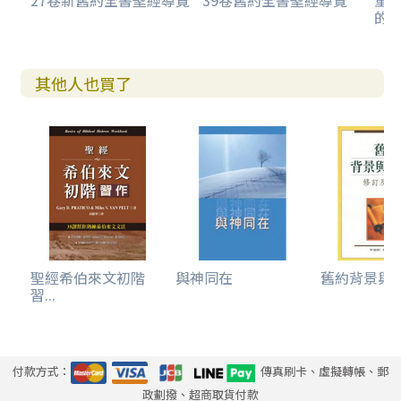
27卷新舊約全書聖經導覽
39卷舊約全書聖經導覽
重
的
其他人也買了
聖經希伯來文初階
與神同在
舊約背景與
習...
付款方式：
傳真刷卡、虛擬轉帳、郵
政劃撥、超商取貨付款