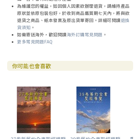
為維護您的權益，如因個人因素欲辦理退貨，請維持產品
原狀並依原包裝包好，於收到商品鑑賞期七天內，將與欲
退貨之商品、紙本發票及原出貨單寄回。詳細可閱讀
退換
貨須知
。
如需寄送海外，歡迎閱讀
海外訂購常見問題
。
更多常見問題FAQ
你可能也會喜歡