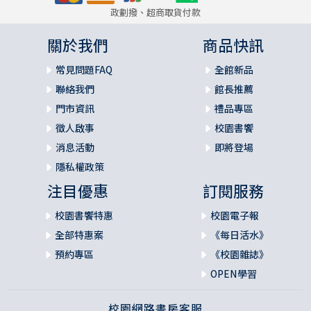
政劃撥、超商取貨付款
關於我們
商品快訊
常見問題FAQ
全館新品
聯絡我們
館長推薦
門市資訊
禮品專區
徵人啟事
校園書饗
消息活動
即將登場
隱私權政策
注目優惠
訂閱服務
校園書饗特惠
校園電子報
全部特惠案
《每日活水》
預約專區
《校園雜誌》
OPEN學習
校園網路書房客服