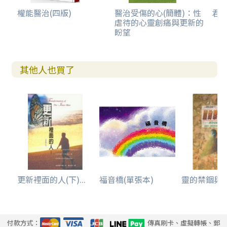
權能醫治(四版)
醫治受傷的心(簡體)：性
君王
虐待的心靈創痛與更新的
盼望
其他人也買了
更新裡面的人(下)...
福音橋(單張本)
靈的禁錮與釋放
付款方式：
傳真刷卡、虛擬轉帳、郵