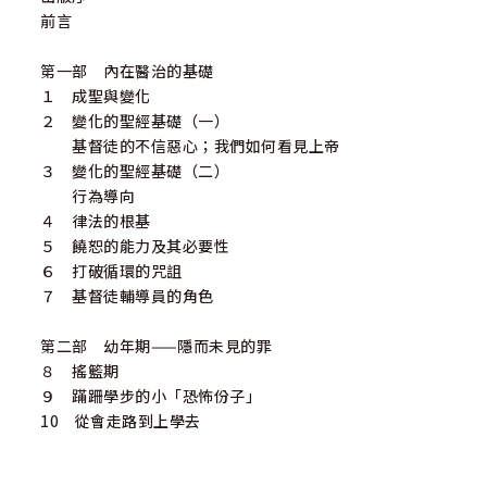
前言
第一部 內在醫治的基礎
１ 成聖與變化
２ 變化的聖經基礎（一）
基督徒的不信惡心；我們如何看見上帝
３ 變化的聖經基礎（二）
行為導向
４ 律法的根基
５ 饒恕的能力及其必要性
６ 打破循環的咒詛
７ 基督徒輔導員的角色
第二部 幼年期——隱而未見的罪
８ 搖籃期
９ 蹣跚學步的小「恐怖份子」
10 從會走路到上學去