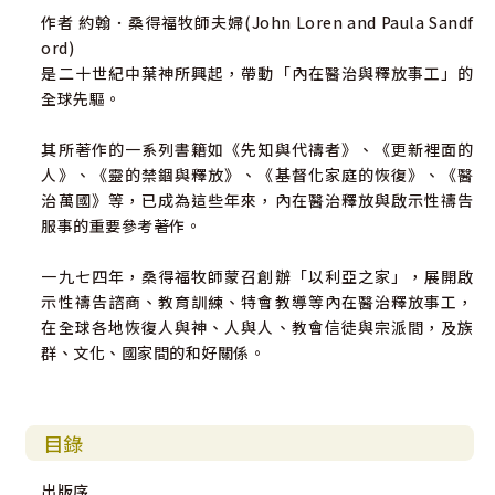
作者 約翰．桑得福牧師夫婦(John Loren and Paula Sandf
ord)
是二十世紀中葉神所興起，帶動「內在醫治與釋放事工」的
全球先驅。
其所著作的一系列書籍如《先知與代禱者》、《更新裡面的
人》、《靈的禁錮與釋放》、《基督化家庭的恢復》、《醫
治萬國》等，已成為這些年來，內在醫治釋放與啟示性禱告
服事的重要參考著作。
一九七四年，桑得福牧師蒙召創辦「以利亞之家」，展開啟
示性禱告諮商、教育訓練、特會教導等內在醫治釋放事工，
在全球各地恢復人與神、人與人、教會信徒與宗派間，及族
群、文化、國家間的和好關係。
目錄
出版序