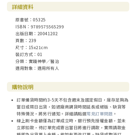
詳細資料
原書號：05325
ISBN：9789575565299
出版日期：20041202
頁數：239
尺寸：15x21cm
裝訂方式：01
分類：實踐神學／醫治
適用對象：適用所有人
購物說明
訂單備貨時間約3-5天不包含週末及國定假日，庫存足夠為
當日或隔日出貨，如遇廠商調貨時間延長或絕版、缺貨等
特殊情況，將另行通知。詳細請點選
常見訂單問題
。
線上刷卡金額僅為訂單成立時，銀行預先授權金額，並未
立即扣款，待訂單完成寄出當日將進行請款，實際請款金
額即為出貨單上金額，故如有更改訂單、缺貨或取消訂