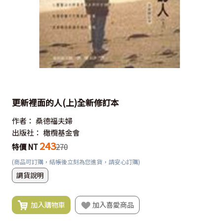
更新裡面的人(上)全新修訂本
作者：
桑德福夫婦
出版社：
橄欖基金會
243
特價 NT
270
(商品可訂購，結帳後立刻為您進貨，請安心訂購)
調貨說明
加入購物車
加入喜愛商品