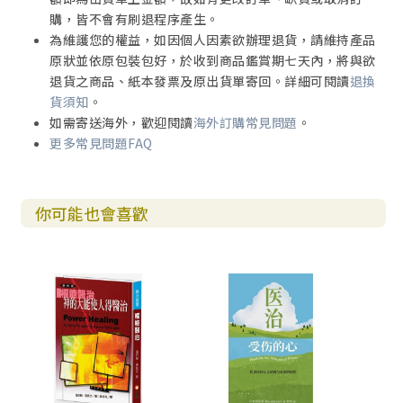
購，皆不會有刷退程序產生。
為維護您的權益，如因個人因素欲辦理退貨，請維持產品
原狀並依原包裝包好，於收到商品鑑賞期七天內，將與欲
退貨之商品、紙本發票及原出貨單寄回。詳細可閱讀
退換
貨須知
。
如需寄送海外，歡迎閱讀
海外訂購常見問題
。
更多常見問題FAQ
你可能也會喜歡