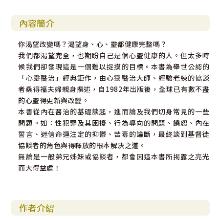
內容簡介
你渴望改變嗎？渴望身、心、靈都健康完整嗎？
我們都渴望完全，也期盼自己是個心靈健康的人。但太多時
候我們卻發現這是一個難以捉摸的目標。本書為舉世公認的
「心靈醫治」經典鉅作，由心靈醫治大師、經驗老練的協談
者桑得福夫婦親身撰述，自1982年出版後，全球已有數不盡
的心靈得更新與改變。
本書從內在醫治的基礎談起，進而論及我們切身常見的一些
問題。如：性犯罪及其困擾、行為導向的問題、饒恕、內在
誓言、迷信命運注定的抑鬱、苦毒的論斷，最終談到基督徒
協談者的角色與得釋放的根本解決之道。
無論是一般弟兄姊妹或協談者，都會因這本書所揭露之亮光
而大得益處！
作者介紹