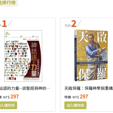
售排行榜
神話語的力量--談聖經與神的權柄
297
297
: NT$
特價: NT$