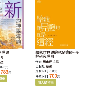
學導論
給我作見證的就是這經--聖
經研究導引
雅各
作者:
周永健 主編
天道
出版社:
基道
 870元
783
定價:NT$ 700元
元
700
特價:NT$
元