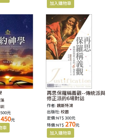
學
再思保羅稱義觀--傳統派與
修正派的6場對話
有藻
作者:
魏斯特鴻
華訓
出版社:
校園
 500元
450
定價:NT$ 300元
元
270
特價:NT$
元