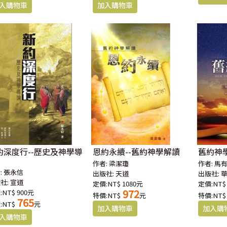
約深度行--歷史及神學導
恩約永續--舊約神學解讀
舊約神
作者:
梁潔瓊
作者:
馬
:
張永信
出版社:
天道
出版社:
社:
宣道
定價:NT$ 1080元
定價:NT$
972
:NT$ 900元
特價:NT$
元
特價:NT$
765
:NT$
元