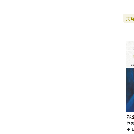
生 活 教 導
教 會 儀 式 用 品
新 普 及 譯 本
新 標 點 和 合 本 / N R S V
大 先 知 書
人
派 別
靈 修
生 活 見 證
佈 道 講 章
福 音 匙 圈 / 吊 飾
十 字 架
福 音 雜 貨 禮 品
福 音 杯 款 / 茶 壺
福 音 辦 公 用 品
福 音 受 洗 卡 片
證 件 用 品
福 音 演 奏 C D
聖 經 地 理
申 命 記
撒 母 耳 上 下
約 伯 記
醫 治
茶 杯 / 茶 具
共
專 題 論 述
福 音 包 夾 類
當 代 譯 本
和 合 本 修 訂 版 / E S V
小 先 知 書
末 世
異 端
培 靈
傳 記
單 張
倫 理
福 音 服 飾 配 件
福 音 掛 飾
福 音 遊 戲 品
福 音 食 器 / 鍋 具
福 音 書 寫 用 品
福 音 生 日 卡 片
雜 文 紙 品
節 慶 C D
新 約 歷 史
列 王 記 上 下
詩 篇
以 賽 亞 書
倫 理 學
福 音 馬 克 杯 / 咖 啡 杯
餐 具 / 鍋 具
教 會
其 他 中 文 聖 經
現 代 中 文 譯 本 / T E V
四 福 音 書
教 義
文 獻 信 條
事 奉
見 證
小 冊
交 友
福 音 其 他 飾 品 配 件
福 音 水 晶
福 音 3 C 電 器
福 音 證 件 用 品
福 音 萬 用 卡 片
辦 公 用 品
信 息 . 見 證 C D
聖 經 人 物
歷 代 志 上 下
箴 言
耶 利 米 書
何 西 阿 書
福 音 保 溫 瓶 / 隨 身 瓶
保 溫 瓶 / 隨 行 杯
訓 練 材 料
新 譯 本 / E S V
保 羅 書 信
護 教 學
與 其 它 宗 教
講 章
佈 道 工 作
婚 姻
講 道
福 音 座 台 盒 用 品
福 音 香 氛 美 妝 保 養
福 音 筆 記 手 冊
福 音 謝 卡 / 邀 請 卡 / 慰 問
年 月 曆 . 日 誌
影 音 軟 體
登 山 寶 訓
以 斯 拉 記
傳 道 書
耶 利 米 哀 歌
約 珥 書
馬 太 福 音
福 音 玻 璃 杯 / 水 杯
卡
文 藝 類
新 譯 本 / N I V
普 通 書 信
神 學 專 題
教 會 復 興
其 它
福 音 叢 書
家 庭
管 家 職 份
小 組 材 料
福 音 抱 枕 / 套
福 音 春 聯
福 音 文 具 紙 品
兒 童 故 事 C D
耶 穌 生 平 與 教 訓
尼 希 米 記
雅 歌
以 西 結 書
阿 摩 司 書
馬 可 福 音
羅 馬 書
福 音 茶 壺 / 水 壺
福 音 金 句 盒 卡
新 普 及 譯 本 / N L T
其 他 書 信
其 它
台 灣 歷 史
文 選
兒 童
崇 拜 、 儀 式
工 作 訓 練
小 說 故 事
福 音 年 日 誌 曆
聖 經 文 學
以 斯 帖 記
但 以 理 書
俄 巴 底 亞 書
路 加 福 音
哥 林 多 前 後
希 伯 來 書
其 他 福 音 杯 壺 款 及 周 邊
福 音 貼 紙
其 他 中 外 文 聖 經
新 約 歷 史 書
青 少 年
靈 恩
研 經 材 料
詩 、 散 文
福 音 包 裝 用 品
聖 經 故 事
約 拿 書
約 翰 福 音
加 拉 太 書
雅 各 書
啟 示 錄
信 徒 神 學
福 音 明 信 片 . 書 籤
成 人
教 育
兒 童 教 材
劇 本 遊 戲
福 音 文 具 雜 貨
聖 經 神 學
彌 迦 書
以 弗 所 書
彼 得 前 書
使 徒 行 傳
靈 界
希
福 音 季 節 卡
作者
出版
職 業
文 字 工 作
青 少 年 教 材
兒 童 故 事 C D
偽 經 次 經
那 鴻 書
腓 立 比 書
彼 得 後 書