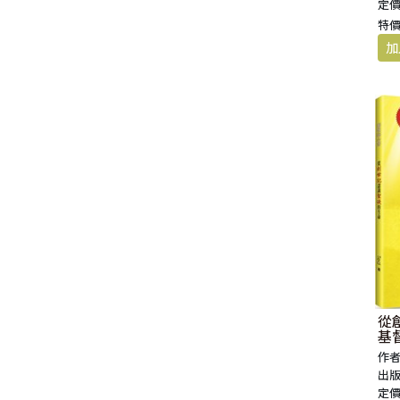
定價
福 音 小 禮 卡
特價
特 殊 問 題
小 組 教 會
幼 稚 教 材
畫 冊
哈 巴 谷 書
歌 羅 西 書
約 翰 壹 、 貳 、 參 書
其 他 福 音 卡 片
生 活 教 導
成 人 教 材
西 番 雅 書
帖 撒 羅 尼 迦 前 後
猶 大 書
主 日 學 教 材
哈 該 書
提 摩 太 前 後
歸 納 法 研 經
撒 迦 利 亞 書
提 多 書
紙 品
瑪 拉 基 書
腓 利 門 書
教 牧 書 信
從
基
作者
出版
定價