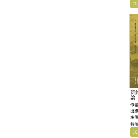
新
論
作者
出版
定價
特價