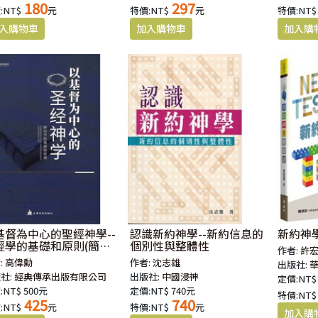
180
297
:NT$
元
特價:NT$
元
特價:NT$
基督為中心的聖經神學--
認識新約神學--新約信息的
新約神
經學的基礎和原則(簡體
個別性與整體性
作者:
許
:
高偉勳
作者:
沈志雄
出版社:
社:
經典傳承出版有限公司
出版社:
中國浸神
定價:NT$
:NT$ 500元
定價:NT$ 740元
特價:NT$
425
740
:NT$
元
特價:NT$
元