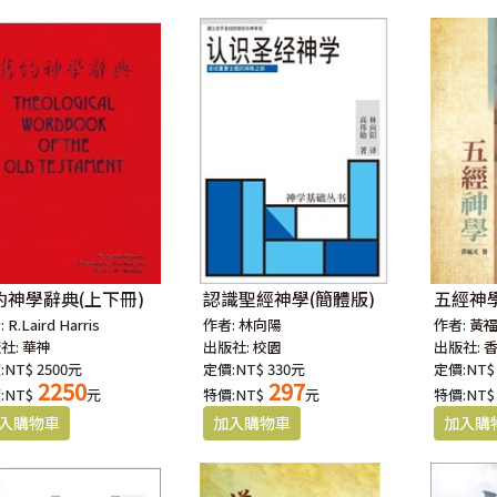
約神學辭典(上下冊)
認識聖經神學(簡體版)
五經神
:
R.Laird Harris
作者:
林向陽
作者:
黃
社:
華神
出版社:
校園
出版社:
NT$ 2500元
定價:NT$ 330元
定價:NT$
2250
297
:NT$
元
特價:NT$
元
特價:NT$