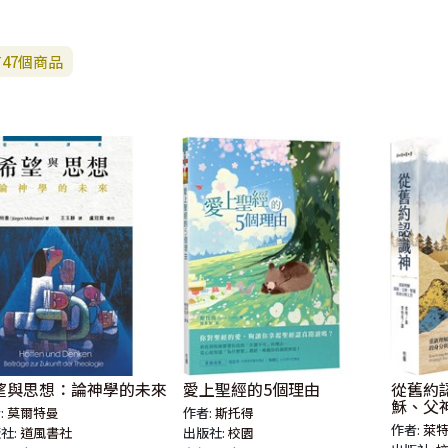
有
47
個商品
望與思想：論神學的未來
愛上聖經的5個理由
從舊約
穌、父
:
莫爾特曼
作者:
斯托得
作
作者:
萊
社:
道風書社
出版社:
校園