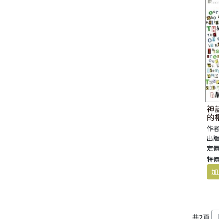
神
的
作者
出版
定價
特價
共
2
頁