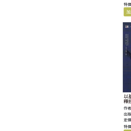
特價
以
釋
版)
作者
出版
定價
特價