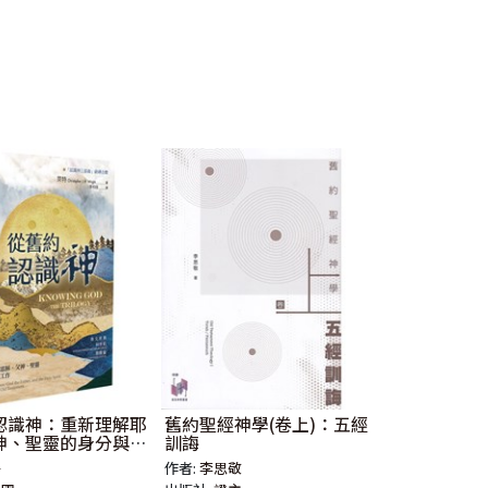
認識神：重新理解耶
舊約聖經神學(卷上)：五經
神、聖靈的身分與工
訓誨
特
作者:
李思敬