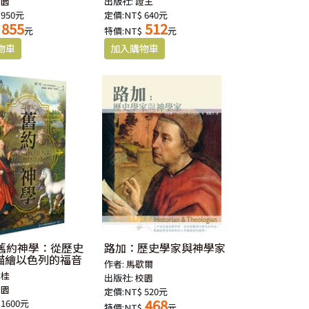
校園
出版社:
證主
 950元
定價:NT$ 640元
855
512
元
特價:NT$
元
紀舊約神學：從歷史
路加：歷史學家與神學家
描繪以色列的福音
作者:
馬歇爾
丁桂
出版社:
校園
校園
定價:NT$ 520元
468
 1600元
特價:NT$
元