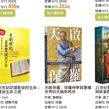
出版社:
:NT$ 950元
定價:NT$ 280元
855
252
定價:NT$
:NT$
元
特價:NT$
元
特價:NT$
創世記認識聖徒的生命：
天啟保羅：保羅神學與重構
21世
督徒生命之道
世界的天啟新秩序
與敘事
:
Ted
作者:
張楷弦
作者:
葛
社:
道聲代理
出版社:
校園
出版社:
:NT$ 200元
定價:NT$ 330元
定價:NT$