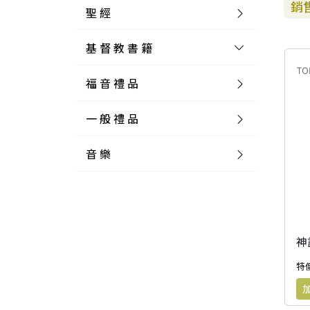
銷
聖 經
基 督 教 書 籍
新 舊 約 聖 經
福 音 禮 品
簡 體 聖 經
聖 經 論 叢
和 合 本
一 般 禮 品
英 文 聖 經
神 學 類
福 音 飾 品 配 件
和 合 本 標 點
參 考 書 工 具 書
音 樂
外 文 聖 經
實 踐 神 學
福 音 家 飾 用 品
一 般 卡 片
新 標 點 和 合 本
K J V
摩 西 五 經
系 統 神 學
福 音 項 鍊
讀 經 法
中 外 文 聖 經
教 會 歷 史
福 音 生 活 雜 貨
一 般 文 具
詩 本 樂 譜
和 合 本 修 訂 版
E S V
歷 史 書
神 、 創 造
宣 教 差 傳
福 音 耳 環 / 耳 夾
福 音 桌 飾 品
萬 用 卡
釋 經 法
創 世 記
註 釋 本 聖 經
生 命 造 就
福 音 食 器 廚 房
食 器 廚 房
C D
現 代 中 文 譯 本
G N B
和 合 本 / N I V
舊 約 註 釋
基 督
社 會 參 與
歷 史
福 音 手 環 / 手 鍊
福 音 布 軸 掛 畫
福 音 服 飾 布 品
貼 紙
日 記 . 筆 記
音 樂 叢 書
聖 經 概 論
出 埃 及 記
約 書 亞 記
選 摘 本
見 證 傳 記
福 音 文 具
傢 俱 燈 飾
新 譯 本
其 他 英 文 聖 經
和 合 本 / N K J V
新 約 註 釋
聖 靈
教 牧
中 國 歷 史
初 信 造 就
福 音 戒 指
福 音 壁 掛 框 匾
福 音 鐘 錶 類
福 音 收 納 瓶 罐
明 信 片 . 書 籤
鉛 筆 袋 盒
杯 盤 壺 碗
詩 歌 本 譜
中 文 詩 歌 演 唱 C D
聖 經 史 地
利 未 記
士 師 記
特價
福 音 佈 道
福 音 卡 片
新 漢 語 譯 本
新 標 點 和 合 本 / K J V
智 慧 詩 歌 書
救 恩
其 它 團 契
外 國 歷 史
禱 告
福 音 見 證
福 音 胸 針 / 別 針
福 音 相 框
福 音 磁 鐵
福 音 食 品 / 飲 品
福 音 資 料 夾 袋
筆 類
食 品
節 慶 樂 譜
外 文 詩 歌 演 唱 C D
聖 經 歷 史
民 數 記
路 得 記
輔 導
馬 克 杯 / 咖 啡 杯