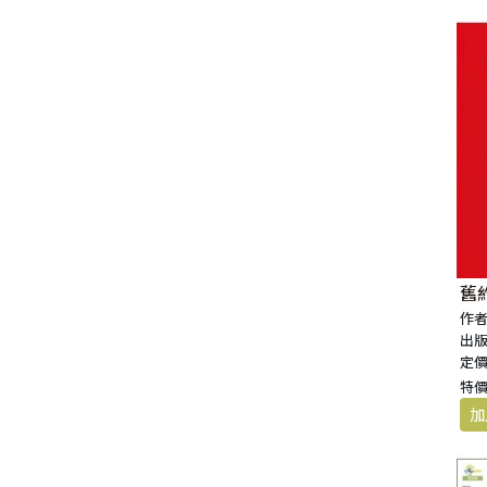
舊
作者
出版
定價:
特價