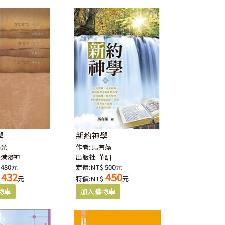
學
新約神學
福光
作者:
馬有藻
香港浸神
出版社:
華訓
 480元
定價:NT$ 500元
432
450
元
特價:NT$
元