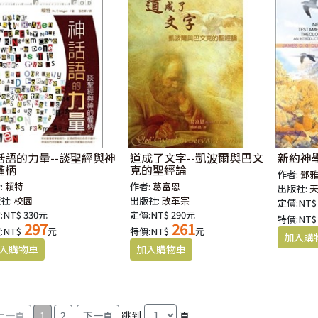
話語的力量--談聖經與神
道成了文字--凱波爾與巴文
新約神
權柄
克的聖經論
作者:
鄧
:
賴特
作者:
葛富恩
出版社:
社:
校園
出版社:
改革宗
定價:NT$
:NT$ 330元
定價:NT$ 290元
特價:NT$
297
261
:NT$
元
特價:NT$
元
1
2
跳到
頁