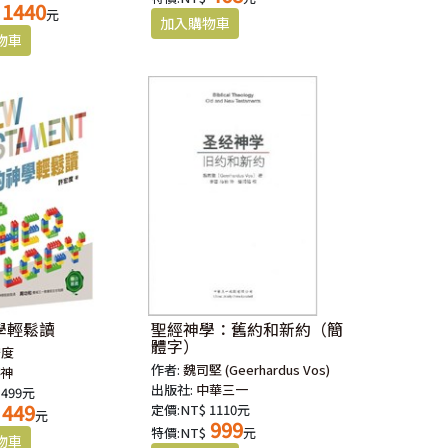
1440
元
學輕鬆讀
聖經神學：舊約和新約（簡
體字）
宏度
作者:
魏司堅 (Geerhardus Vos)
華神
出版社:
中華三一
 499元
449
定價:NT$ 1110元
元
999
特價:NT$
元