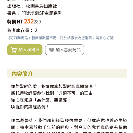
出版社：
校園書房出版社
書系：
門徒培育SP主題系列
252
特價 NT
280
參考庫存量：
2
(可訂購商品，若庫存數量不足，將於結帳後為您進貨，請安心訂購)
加入購物車
加入喜愛商品
內容簡介
你對聖經的愛，夠讓你拿起聖經認真閱讀嗎？
斯托得牧師要帶你找到「非讀不可」的理由，
從心底知道「為什麼」要讀經，
喚醒你的讀經熱情！
作為基督徒，我們都知道聖經很重要，但或許你也曾心生疑
問：這本寫於數千年前的經典，對今天的我們真的還有幫助