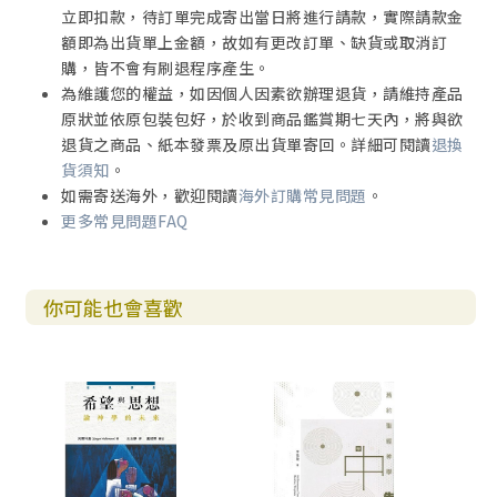
立即扣款，待訂單完成寄出當日將進行請款，實際請款金
額即為出貨單上金額，故如有更改訂單、缺貨或取消訂
購，皆不會有刷退程序產生。
為維護您的權益，如因個人因素欲辦理退貨，請維持產品
原狀並依原包裝包好，於收到商品鑑賞期七天內，將與欲
退貨之商品、紙本發票及原出貨單寄回。詳細可閱讀
退換
貨須知
。
如需寄送海外，歡迎閱讀
海外訂購常見問題
。
更多常見問題FAQ
你可能也會喜歡