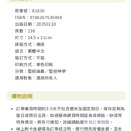
原書號：A1830
ISBN：9786267530498
出版日期：20250110
頁數：136
尺寸：14.5 x 21cm
排版方式：橫排
語言：繁體中文
裝訂方式：平裝
印刷方式：單色印刷
分類：聖經論叢／聖經神學
適用對象：適用所有人
購物說明
訂單備貨時間約3-5天不包含週末及國定假日，庫存足夠為
當日或隔日出貨，如遇廠商調貨時間延長或絕版、缺貨等
特殊情況，將另行通知。詳細請點選
常見訂單問題
。
線上刷卡金額僅為訂單成立時，銀行預先授權金額，並未