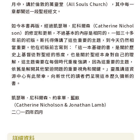
月中，講於倫敦的萬靈堂（All Souls Church），其中每一
章都闡述一段聖經經文。
如今本書再版，經過凱瑟琳．尼科爾森（Catherine Nichol
son）的修定和更新，不過基本的內容是相同的，一如三十多
年前的初版。斯托得傳講了這些重要的主題，到今天仍然相
當重要。他在初版前言寫到：「這一本基礎的書，是關於歷
史上基督徒對聖經的態度，也是關於聖經本身對自己的理
解，這主題需要在每個時代重複強調，因為這重要的主題，
依舊是解開其他緊迫問題的重要視角和關鍵。」靈風講道資
源中心有此榮幸，向新世代的讀者們呈現這本歷久彌新的
書。
凱瑟琳．尼科爾森、約拿單．藍畝
（Catherine Nicholson & Jonathan Lamb）
二○一四年四月
詳細資料