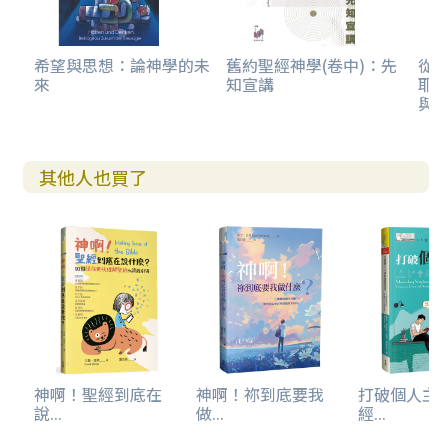
希望與思想：論神學的未
舊約聖經神學(卷中)：先
從
來
知宣講
耶
與
其他人也買了
神啊！聖經到底在
神啊！祢到底要我
打破個人主
說...
做...
經...