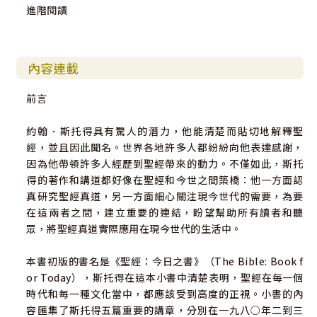
進階閱讀
內容連載
前言
約翰．斯托得具有驚人的潛力，他能清楚而貼切地解釋聖
經，並且因此聞名。世界各地許多人都紛紛向他表達感謝，
因為他帶領許多人經歷到聖經帶來的動力。不僅如此，斯托
得的著作和講道都好像在聖經和今世之間築橋：他一方面認
真研究聖經真道，另一方面細心關注現今世代的需要，為要
在這兩者之間，建立重要的連結，盼望幫助所有讀者和聽
眾，將聖經真道實際應用在現今世代的生活中。
本書初版的書名是《聖經：今日之書》（The Bible: Book f
or Today），斯托得在這本小書中清楚表明，聖經在每一個
時代和每一種文化當中，都應該受到高度的正視。小書的內
容匯集了斯托得五篇重要的講章，分別在一九八○年二到三