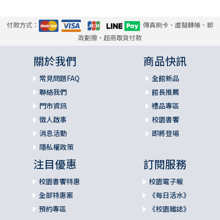
付款方式：
傳真刷卡、虛擬轉帳、郵
政劃撥、超商取貨付款
關於我們
商品快訊
常見問題FAQ
全館新品
聯絡我們
館長推薦
門市資訊
禮品專區
徵人啟事
校園書饗
消息活動
即將登場
隱私權政策
注目優惠
訂閱服務
校園書饗特惠
校園電子報
全部特惠案
《每日活水》
預約專區
《校園雜誌》