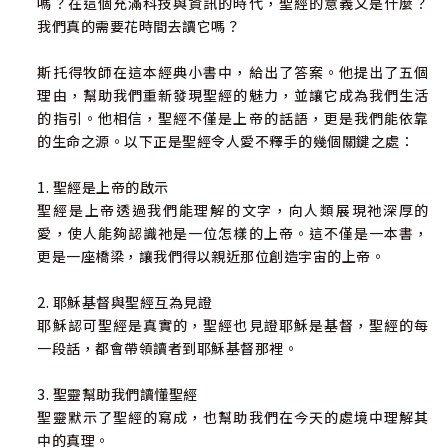
嗎？在這個充滿科技與資訊的時代，聖經的意義又是什麼？
我們真的需要花時間去讀它嗎？
斯托得牧師在這本經典小書中，給出了答案。他提出了五個
理由，幫助我們重新發現聖經的魅力，並讓它成為我們生活
的指引。他相信，聖經不僅是上帝的話語，更是我們能依靠
的生命之源。以下正是聖經令人愛不釋手的幾個關鍵之處：
1. 聖經是上帝的啟示
聖經是上帝透過我們能理解的文字，向人類展現祂深厚的
愛，使人能夠認識祂是一位怎樣的上帝。這不僅是一本書，
更是一座橋梁，讓我們得以親近那位創造宇宙的上帝。
2. 耶穌基督與聖經互為見證
耶穌認可聖經是真實的，聖經也見證耶穌是基督，聖經的每
一段話，都會帶領讀者到耶穌基督那裡。
3. 聖靈幫助我們讀懂聖經
聖靈默示了聖經的寫成，也幫助我們在今天的處境中理解其
中的真理。