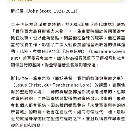
斯托得（John Stott, 1921-2011）
二十世紀福音派重要領袖，於2005年獲《時代雜誌》選為
「世界百大最具影響力人物」。一生主要時間於英國萬靈堂
擔任牧職，也以此為起點，開展他在全球的服事。他在萬靈
堂的牧養工作，影響了二次大戰後英國福音派教會的復興運
動。此外，亦擔任1974年《洛桑信約》（Lausanne Coven
ant）起草委員會主席，該信約為福音派奠下了傳福音和社會
關懷並行的基調，對全球福音派發展影響深遠。
斯托得在一篇主題為〈耶穌基督，我們的教師與生命之主〉
（Jesus Christ, our Teacher and Lord）的講章，談到他
對於聖經的立場：「神的真理並非是你我思考出來的，也非
教會所教的，而是聖靈透過聖道向教會所啟示出來的。眾教
會和個人都會犯錯，因為我們都難免有『未受聖靈與神的道
所管轄』的時刻。教會在這世代，如同每個世代一樣，最缺
乏的就是謙卑俯伏在聖道的權威之下，並且以禱告來尋求聖
靈的光照和啟發。」