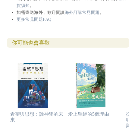
貨須知
。
如需寄送海外，歡迎閱讀
海外訂購常見問題
。
更多常見問題FAQ
你可能也會喜歡
希望與思想：論神學的未
愛上聖經的5個理由
從
來
耶
與