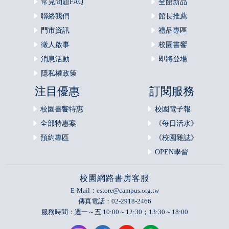
常見問題FAQ
全館新品
聯絡我們
館長推薦
門市資訊
禮品專區
徵人啟事
校園書饗
消息活動
即將登場
隱私權政策
注目優惠
訂閱服務
校園書饗特惠
校園電子報
全部特惠案
《每日活水》
預約專區
《校園雜誌》
OPEN學習
校園網路書房客服
E-Mail：
estore@campus.org.tw
傳真電話：02-2918-2466
服務時間：週一～五 10:00～12:30；13:30～18:00