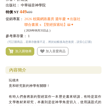
出版社：
中華福音神學院
449
特價 NT
499
促銷專案：
2026 校園網路書房 週年慶 ✦出版社
聯合書展 x 【聖經探索站】📖✦
( 2026年08月31日止 )
參考庫存量：
1
(可訂購商品，若庫存數量不足，將於結帳後為您進貨，請安心訂購)
加入購物車
加入喜愛商品
內容簡介
玩積木
竟和研究新約神學有關聯！
有時人們會將新約聖經當作一本歷史書來研讀，有時是當作
文學教材來研究，本書則是從神學角度切入，使用議題式的