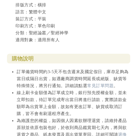
排版方式：橫排
重要新約經文索引
語言：繁體中文
裝訂方式：平裝
印刷方式：單色印刷
分類：聖經論叢／聖經神學
適用對象：適用所有人
購物說明
訂單備貨時間約3-5天不包含週末及國定假日，庫存足夠為
當日或隔日出貨，如遇廠商調貨時間延長或絕版、缺貨等
特殊情況，將另行通知。詳細請點選
常見訂單問題
。
線上刷卡金額僅為訂單成立時，銀行預先授權金額，並未
立即扣款，待訂單完成寄出當日將進行請款，實際請款金
額即為出貨單上金額，故如有更改訂單、缺貨或取消訂
購，皆不會有刷退程序產生。
為維護您的權益，如因個人因素欲辦理退貨，請維持產品
原狀並依原包裝包好，於收到商品鑑賞期七天內，將與欲
退貨之商品、紙本發票及原出貨單寄回。詳細可閱讀
退換