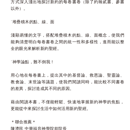
方式深入淺出地探討新約的每卷書卷（除了約翰貳書、參書
以外）。
˙堆疊積木的點、線、面
淺顯易懂的文字，搭配堆疊積木的點、線、面概念，使我們
能夠清楚明白每卷書卷之間的統一性和多樣性，進而能以整
全的眼光來解析新約聖經。
˙神學論點，難不倒我！
用心地在每卷書上，提出其中的基督論、救恩論、聖靈論、
教會論、末世論等議題，使我們閱讀同時，能比較不同書卷
的差異，探討造成其不同的原因。
藉由閱讀本書，不僅能輕鬆、快速地掌握新約神學的焦點，
更能從中來探討生活中如何活用新約聖經。
＊聯合推薦＊
陳濟民 中華福音神學院前院長