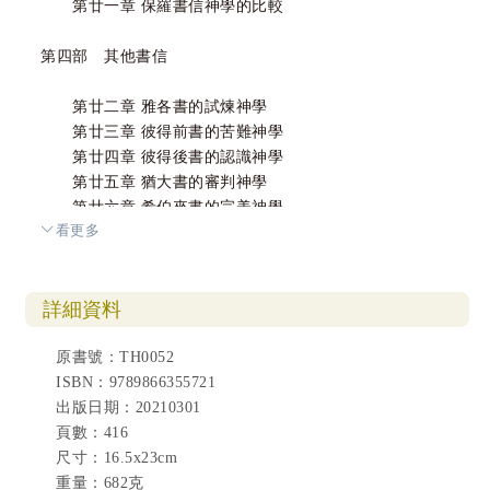
第廿一章 保羅書信神學的比較
第四部 其他書信
第廿二章 雅各書的試煉神學
第廿三章 彼得前書的苦難神學
第廿四章 彼得後書的認識神學
第廿五章 猶大書的審判神學
第廿六章 希伯來書的完美神學
看更多
第廿七章 普通書信神學的比較
第五部 新約書卷
詳細資料
第廿八章 新約書卷神學的比較
原書號：TH0052
ISBN：9789866355721
附錄
出版日期：20210301
頁數：416
新約書卷的神學重點
尺寸：16.5x23cm
主題索引
重量：682克
新約希臘文詞彙索引