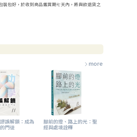
包裝包好，於收到商品鑑賞期七天內，將與欲退貨之
more
謬誤解鎖：成為
腳前的燈、路上的光：聖
的門徒
經與處境詮釋