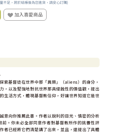
數量不足，將於結帳後為您進貨，請安心訂購)
加入喜愛商品
。
索基督徒在世界中那「異類」（aliens）的身分，
力，以及堅強地對抗世界那具侵蝕性的價值觀，提出
的生活方式，體現基督教信仰，好讓世界知道它是世
誠意向你推薦此書。作者以銳利的目光、慎密的分析
眼前。你未必全部同意作者對基督教所作的挑釁性評
作者已經將它們清楚講了出來，並且，還提出了具體