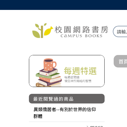
首
最近閱覽過的商品
異類僑居者--有別於世界的信仰
群體
more