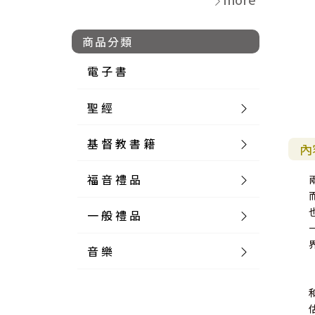
商品分類
電 子 書
聖 經
基 督 教 書 籍
新 舊 約 聖 經
內
福 音 禮 品
簡 體 聖 經
聖 經 論 叢
和 合 本
一 般 禮 品
英 文 聖 經
神 學 類
福 音 飾 品 配 件
和 合 本 標 點
參 考 書 工 具 書
音 樂
外 文 聖 經
實 踐 神 學
福 音 家 飾 用 品
一 般 卡 片
新 標 點 和 合 本
K J V
摩 西 五 經
系 統 神 學
福 音 項 鍊
讀 經 法
中 外 文 聖 經
教 會 歷 史
福 音 生 活 雜 貨
一 般 文 具
詩 本 樂 譜
和 合 本 修 訂 版
E S V
歷 史 書
神 、 創 造
宣 教 差 傳
福 音 耳 環 / 耳 夾
福 音 桌 飾 品
萬 用 卡
釋 經 法
創 世 記