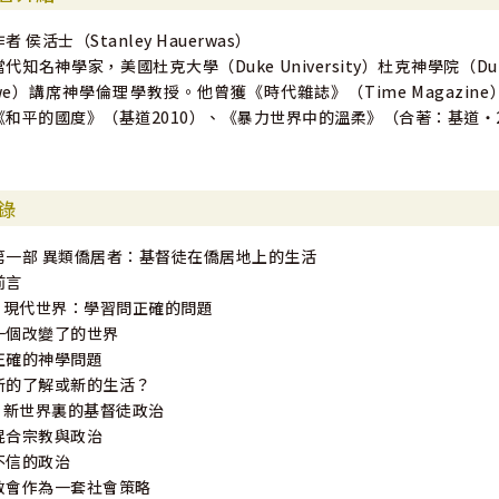
作者 侯活士（Stanley Hauerwas）
當代知名神學家，美國杜克大學（Duke University）杜克神學院（Duke Di
we）講席神學倫理學教授。他曾獲《時代雜誌》（Time Magaz
《和平的國度》（基道2010）、《暴力世界中的溫柔》（合著：基道‧2
錄
第一部 異類僑居者：基督徒在僑居地上的生活
前言
1 現代世界：學習問正確的問題
一個改變了的世界
正確的神學問題
新的了解或新的生活？
2 新世界裏的基督徒政治
混合宗教與政治
不信的政治
教會作為一套社會策略