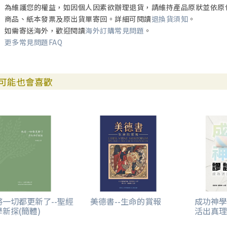
為維護您的權益，如因個人因素欲辦理退貨，請維持產品原狀並依原
商品、紙本發票及原出貨單寄回。詳細可閱讀
退換貨須知
。
如需寄送海外，歡迎閱讀
海外訂購常見問題
。
更多常見問題FAQ
可能也會喜歡
將一切都更新了--聖經
美德書--生命的賞報
成功神學
新探(簡體)
活出真理