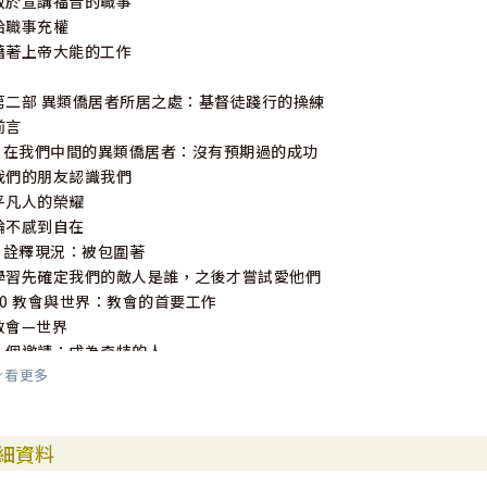
敢於宣講福音的職事
給職事充權
藉著上帝大能的工作
第二部 異類僑居者所居之處：基督徒踐行的操練
前言
8 在我們中間的異類僑居者：沒有預期過的成功
我們的朋友認識我們
平凡人的榮耀
論不感到自在
9 詮釋現況：被包圍著
學習先確定我們的敵人是誰，之後才嘗試愛他們
10 教會與世界：教會的首要工作
教會—世界
一個邀請：成為奇特的人
看更多
11 踐行作門徒：體現
學習語言，採取行動
活出真理
細資料
訪問侯活士
12 作門徒的操練：喜樂的異類