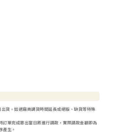
日出貨，如遇廠商調貨時間延長或絕版、缺貨等特殊
待訂單完成寄出當日將進行請款，實際請款金額即為
序產生。