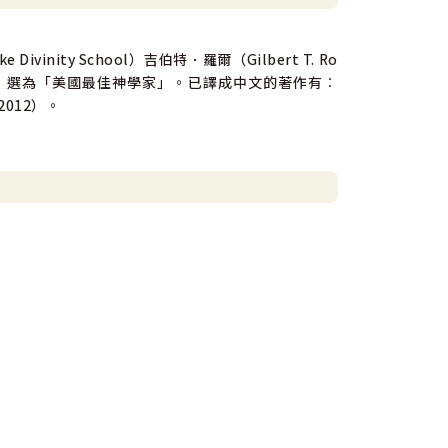
vinity School）吉伯特．羅爾（Gilbert T. Ro
ine）選為「美國最佳神學家」。已譯成中文的著作有︰
012）。