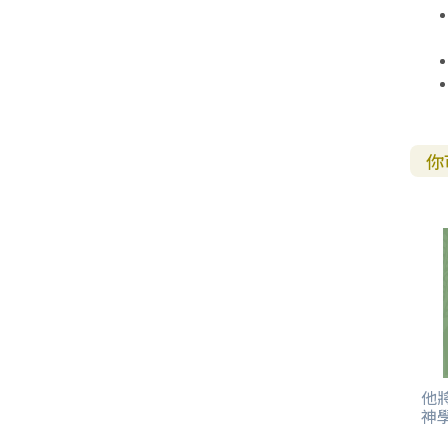
你
他
神學