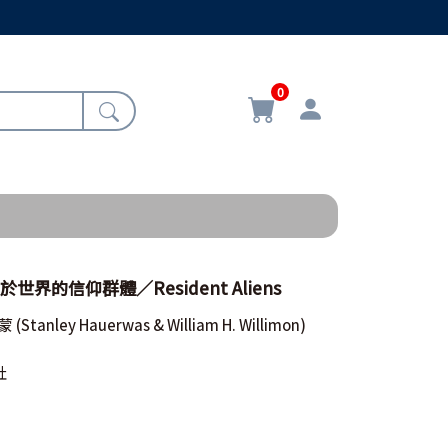
0
世界的信仰群體／Resident Aliens
蒙
(Stanley Hauerwas & William H. Willimon)
社