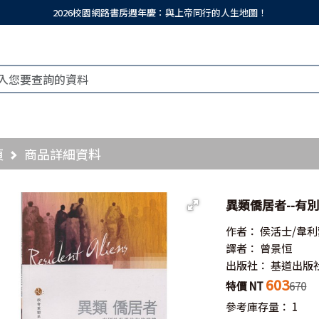
2026校園網路書房週年慶：與上帝同行的人生地圖！
頁
商品詳細資料
異類僑居者--有別於
作者：
侯活士/韋利
譯者：
曾景恒
出版社：
基道出版
603
特價 NT
670
參考庫存量：
1