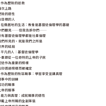
3 作為歷險的拯救
再次上路
歷險的德性
有目標的人
4 在僑居地的生活：教會是基督徒倫理學的基礎
你們聽見……但我告訴你們……
所有基督徒倫理學都是社羣倫理
我們所見的，就是我們之所是
世界的結局
5 平凡的人：基督徒倫理學
一羣跟從一位奇特的上帝的子民
聖徒作為重要的榜樣
信仰透過榜樣而被確定
6 作為歷險的牧區職事：學習享受宣講真理
職事中的訓練
成功的職事
上帝的服事
7 能力與真理：成就職事的德性
穿戴上帝所賜的全副軍裝