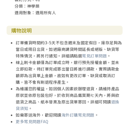
分類：神學類
適用對象：適用所有人
購物說明
訂單備貨時間約3-5天不包含週末及國定假日，庫存足夠為
當日或隔日出貨，如遇廠商調貨時間延長或絕版、缺貨等
特殊情況，將另行通知。詳細請點選
常見訂單問題
。
線上刷卡金額僅為訂單成立時，銀行預先授權金額，並未
立即扣款，待訂單完成寄出當日將進行請款，實際請款金
額即為出貨單上金額，故如有更改訂單、缺貨或取消訂
購，皆不會有刷退程序產生。
為維護您的權益，如因個人因素欲辦理退貨，請維持產品
原狀並依原包裝包好，於收到商品鑑賞期七天內，將與欲
退貨之商品、紙本發票及原出貨單寄回。詳細可閱讀
退換
貨須知
。
如需寄送海外，歡迎閱讀
海外訂購常見問題
。
更多常見問題FAQ