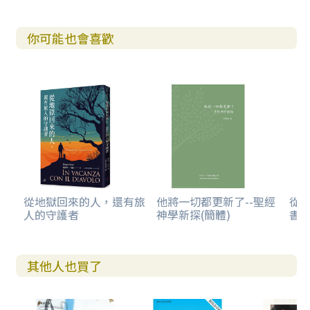
你可能也會喜歡
從地獄回來的人，還有旅
他將一切都更新了--聖經
從
人的守護者
神學新探(簡體)
書卷
其他人也買了