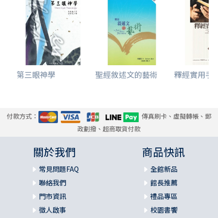
第三眼神學
聖經敘述文的藝術
釋經實用手
付款方式：
傳真刷卡、虛擬轉帳、郵
政劃撥、超商取貨付款
關於我們
商品快訊
常見問題FAQ
全館新品
聯絡我們
館長推薦
門市資訊
禮品專區
徵人啟事
校園書饗