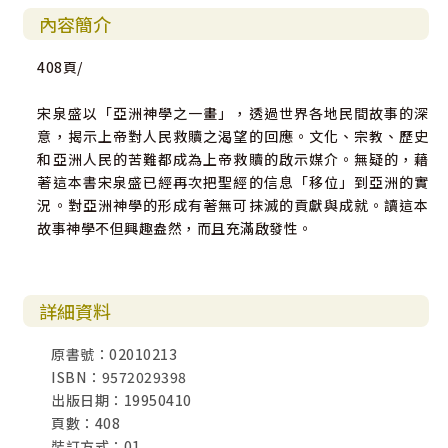
內容簡介
408頁/
宋泉盛以「亞洲神學之一畫」，透過世界各地民間故事的深
意，揭示上帝對人民救贖之渴望的回應。文化、宗教、歷史
和亞洲人民的苦難都成為上帝救贖的啟示媒介。無疑的，藉
著這本書宋泉盛已經再次把聖經的信息「移位」到亞洲的實
況。對亞洲神學的形成有著無可抹滅的貢獻與成就。讀這本
故事神學不但興趣盎然，而且充滿啟發性。
詳細資料
原書號：02010213
ISBN：9572029398
出版日期：19950410
頁數：408
裝訂方式：01