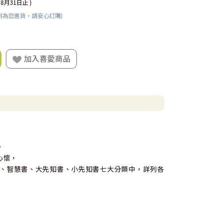
08月31日止 )
刻為您進貨，請安心訂購)
加入喜愛商品
。
心懷，
、智慧書、大先知書、小先知書七大分類中，詳列各