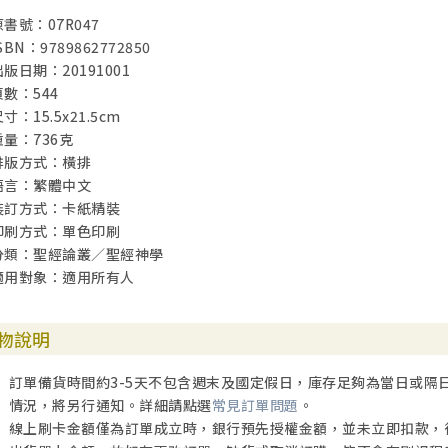
原書號：07R047
SBN：9789862772850
出版日期：20191001
頁數：544
寸：15.5x21.5cm
重量：736克
排版方式：橫排
語言：繁體中文
裝訂方式：卡紙精裝
印刷方式：單色印刷
分類：聖經論叢／聖經神學
適用對象：適用所有人
物說明
訂單備貨時間約3-5天不包含週末及國定假日，庫存足夠為當日或隔
情況，將另行通知。詳細請點選
常見訂單問題
。
線上刷卡金額僅為訂單成立時，銀行預先授權金額，並未立即扣款，