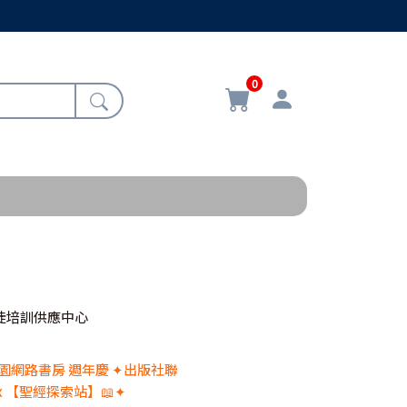
0
徒培訓供應中心
 校園網路書房 週年慶 ✦出版社聯
x 【聖經探索站】📖✦