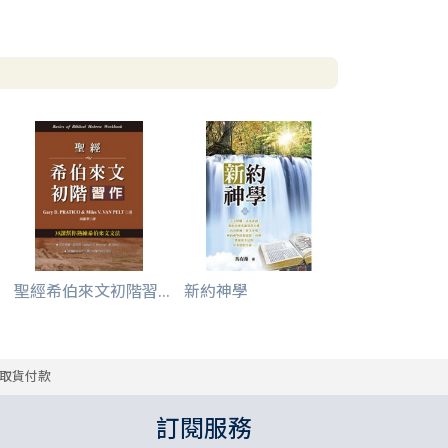
聖經希伯來文初階習...
新約神學
取貨付款
訂閱服務