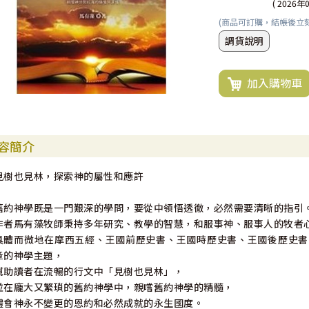
( 2026年
(商品可訂購，結帳後立
調貨說明
加入購物車
容簡介
見樹也見林，探索神的屬性和應許
舊約神學既是一門艱深的學問，要從中領悟透徹，必然需要清晰的指引
作者馬有藻牧師秉持多年研究、教學的智慧，和服事神、服事人的牧者
具體而微地在摩西五經、王國前歷史書、王國時歷史書、王國後歷史書
章的神學主題，
幫助讀者在流暢的行文中「見樹也見林」，
並在龐大又繁瑣的舊約神學中，親嚐舊約神學的精髓，
體會神永不變更的恩約和必然成就的永生國度。