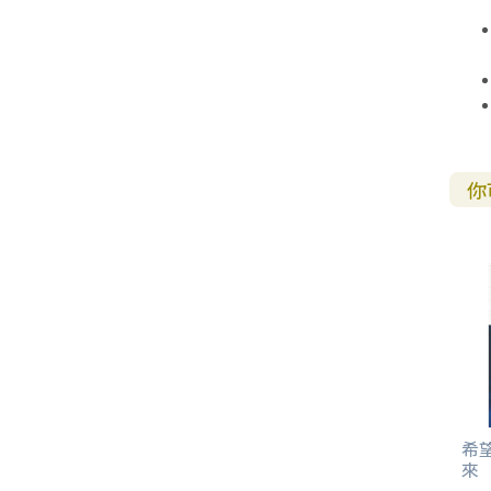
你
希
來