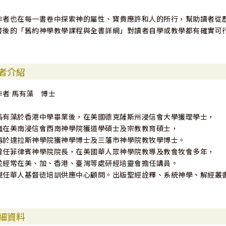
作者也在每一書卷中探索神的屬性、寶貴應許和人的所行，幫助讀者從
書後的「舊約神學教學課程與全書詳綱」對讀者自學或教學都有確實可
者介紹
作者 馬有藻 博士
馬有藻於香港中學畢業後，在美國德克薩斯州浸信會大學獲理學士，
繼在美南浸信會西南神學院獲道學碩士及宗教教育碩士，
再於達拉斯神學院獲神學博士及三藩市神學院教牧學博士。
曾任菲律賓神學院院長，在美國華人眾神學院教導及教會牧會多年，
並經常在美、加、香港、臺灣等處研經培靈會擔任講員。
現任華人基督徒培訓供應中心顧問。出版聖經詮釋、系統神學、解經叢
細資料