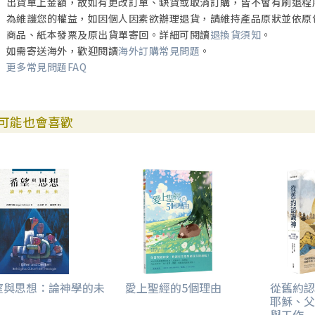
出貨單上金額，故如有更改訂單、缺貨或取消訂購，皆不會有刷退程
為維護您的權益，如因個人因素欲辦理退貨，請維持產品原狀並依原
商品、紙本發票及原出貨單寄回。詳細可閱讀
退換貨須知
。
如需寄送海外，歡迎閱讀
海外訂購常見問題
。
更多常見問題FAQ
可能也會喜歡
望與思想：論神學的未
愛上聖經的5個理由
從舊約認
耶穌、父
與工作