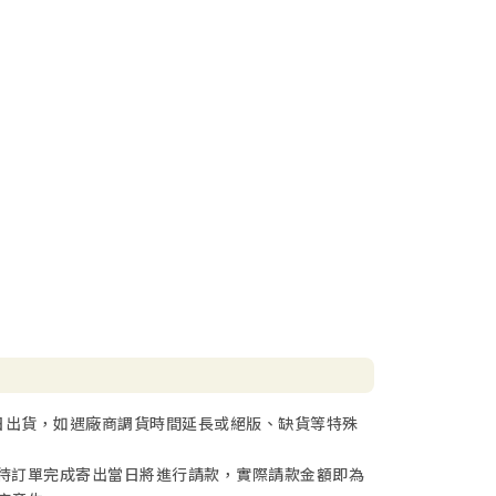
日出貨，如遇廠商調貨時間延長或絕版、缺貨等特殊
待訂單完成寄出當日將進行請款，實際請款金額即為