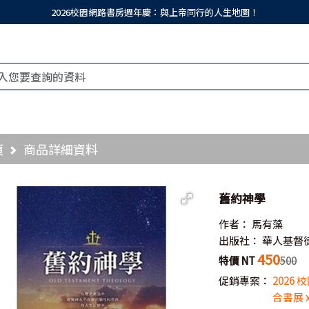
2026校園網路書房週年慶：與上帝同行的人生地圖！
頁
商品詳細資料
舊約神學
作者：
馬有藻
出版社：
華人基督
450
特價 NT
500
促銷專案：
2026
合書展 