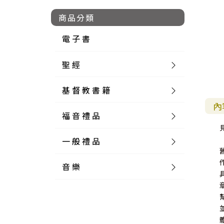
商品分類
電 子 書
聖 經
基 督 教 書 籍
新 舊 約 聖 經
內
福 音 禮 品
簡 體 聖 經
聖 經 論 叢
和 合 本
一 般 禮 品
英 文 聖 經
神 學 類
福 音 飾 品 配 件
和 合 本 標 點
參 考 書 工 具 書
音 樂
外 文 聖 經
實 踐 神 學
福 音 家 飾 用 品
一 般 卡 片
新 標 點 和 合 本
K J V
摩 西 五 經
系 統 神 學
福 音 項 鍊
讀 經 法
中 外 文 聖 經
教 會 歷 史
福 音 生 活 雜 貨
一 般 文 具
詩 本 樂 譜
和 合 本 修 訂 版
E S V
歷 史 書
神 、 創 造
宣 教 差 傳
福 音 耳 環 / 耳 夾
福 音 桌 飾 品
萬 用 卡
釋 經 法
創 世 記
註 釋 本 聖 經
生 命 造 就
福 音 食 器 廚 房
食 器 廚 房
C D
現 代 中 文 譯 本
G N B
和 合 本 / N I V
舊 約 註 釋
基 督
社 會 參 與
歷 史
福 音 手 環 / 手 鍊
福 音 布 軸 掛 畫
福 音 服 飾 布 品
貼 紙
日 記 . 筆 記
音 樂 叢 書
聖 經 概 論
出 埃 及 記
約 書 亞 記