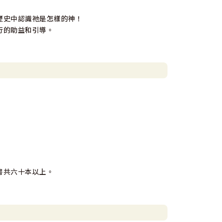
歷史中認識祂是怎樣的神！
行的助益和引導。
書共六十本以上。