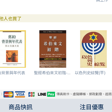
他人也買了
約背景與年代表
聖經希伯來文初階-...
以色列史綜覽(平)
式：
傳真刷卡、虛擬轉帳、郵政劃撥、超商
商品快訊
注目優惠