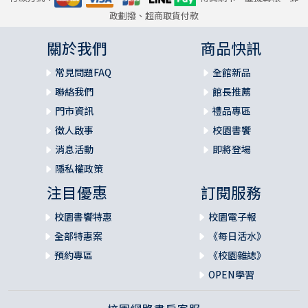
政劃撥、超商取貨付款
關於我們
商品快訊
常見問題FAQ
全館新品
聯絡我們
館長推薦
門市資訊
禮品專區
徵人啟事
校園書饗
消息活動
即將登場
隱私權政策
注目優惠
訂閱服務
校園書饗特惠
校園電子報
全部特惠案
《每日活水》
預約專區
《校園雜誌》
OPEN學習