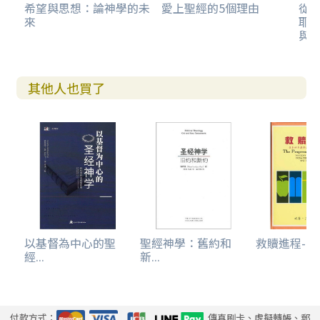
希望與思想：論神學的未
愛上聖經的5個理由
從
來
耶
與
其他人也買了
以基督為中心的聖
聖經神學：舊約和
救贖進程--從
經...
新...
付款方式：
傳真刷卡、虛擬轉帳、郵