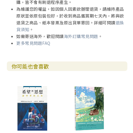
購，皆不會有刷退程序產生。
為維護您的權益，如因個人因素欲辦理退貨，請維持產品
原狀並依原包裝包好，於收到商品鑑賞期七天內，將與欲
退貨之商品、紙本發票及原出貨單寄回。詳細可閱讀
退換
貨須知
。
如需寄送海外，歡迎閱讀
海外訂購常見問題
。
更多常見問題FAQ
你可能也會喜歡