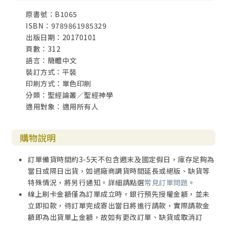
原書號：B1065
ISBN：9789861985329
出版日期：20170101
頁數：312
語言：簡體中文
裝訂方式：平裝
印刷方式：單色印刷
分類：聖經論叢／聖經神學
適用對象：適用所有人
購物說明
訂單備貨時間約3-5天不包含週末及國定假日，庫存足夠為
當日或隔日出貨，如遇廠商調貨時間延長或絕版、缺貨等
特殊情況，將另行通知。詳細請點選
常見訂單問題
。
線上刷卡金額僅為訂單成立時，銀行預先授權金額，並未
立即扣款，待訂單完成寄出當日將進行請款，實際請款金
額即為出貨單上金額，故如有更改訂單、缺貨或取消訂