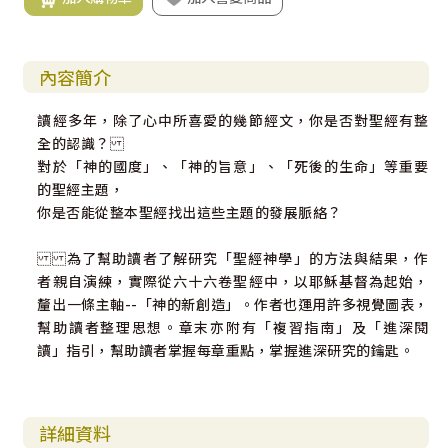
內容簡介
讀經多年，除了心中所喜愛的幾節經文，你是否對聖經有整
全的認識？
對於「神的國度」、「神的旨意」、「死後的生命」等重要
的聖經主題，
你是否能從整本聖經找出這些主題的發展脈絡？
為了幫助讀者了解研究「聖經神學」的方法與結果，作
者親自演練，實際從六十六卷聖經中，以耶穌基督為起始，
釐出一條主軸--「神的新創造」。作者也運用許多視覺圖表，
幫助讀者整理思想。章末亦附有「複習指南」及「進深閱
讀」指引，幫助讀者掌握每章重點，掌握進深研究的鑰匙。
詳細資料