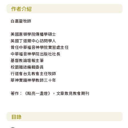
作者介紹
白嘉靈牧師
美國惠頓學院傳播學碩士
英國丁道爾中心訪問學人
曾任中華福音神學院實習處主任
中華福音神學院出版社社長
基督教論壇報主筆
校園雜誌編輯委員
行道會台北教會主任牧師
華神實踐神學教師三十年
著作：《點亮一盞燈》，文章散見教會期刊
目錄