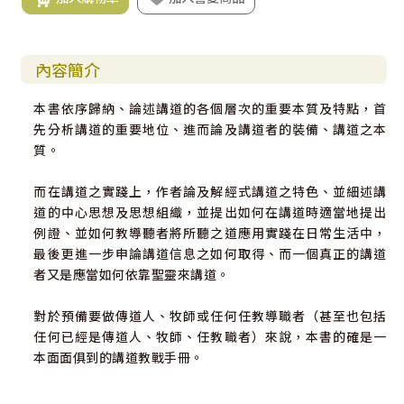
內容簡介
本書依序歸納、論述講道的各個層次的重要本質及特點，首
先分析講道的重要地位、進而論及講道者的裝備、講道之本
質。
而在講道之實踐上，作者論及解經式講道之特色、並細述講
道的中心思想及思想組織，並提出如何在講道時適當地提出
例證、並如何教導聽者將所聽之道應用實踐在日常生活中，
最後更進一步申論講道信息之如何取得、而一個真正的講道
者又是應當如何依靠聖靈來講道。
對於預備要做傳道人、牧師或任何任教導職者（甚至也包括
任何已經是傳道人、牧師、任教職者）來說，本書的確是一
本面面俱到的講道教戰手冊。