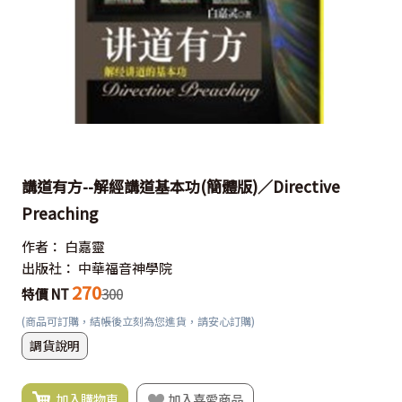
講道有方--解經講道基本功(簡體版)／Directive
Preaching
作者：
白嘉靈
出版社：
中華福音神學院
270
特價 NT
300
(商品可訂購，結帳後立刻為您進貨，請安心訂購)
調貨說明
加入購物車
加入喜愛商品