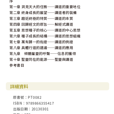
序
第一章 洞見天大的任務──講道的重要地位
第二章 終身成長的展望──講道者的裝備
第三章 趨近終極的特質──講道的本質
第四章 回歸經文的原旨──解經式講道
第五章 思想種子的核心──講道的中心思想
第六章 種子成長的結構──講道的思想組織
第七章 萬有歸一的佐證──講道的例證
第八章 具體行道的建議──講道的應用
第九章 傾聽屬靈的呼聲──信息的獲得
第十章 聖靈同在的能源──聖靈與講道
參考書目
詳細資料
原書號：PT0082
ISBN：9789866355417
出版日期：20130301