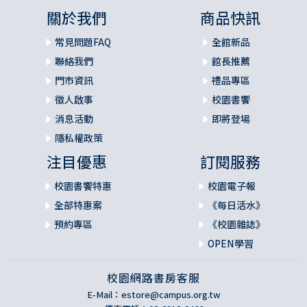
關於我們
商品快訊
常見問題FAQ
全館新品
聯絡我們
館長推薦
門市資訊
禮品專區
徵人啟事
校園書饗
消息活動
即將登場
隱私權政策
注目優惠
訂閱服務
校園書饗特惠
校園電子報
全部特惠案
《每日活水》
預約專區
《校園雜誌》
OPEN學習
校園網路書房客服
E-Mail：
estore@campus.org.tw