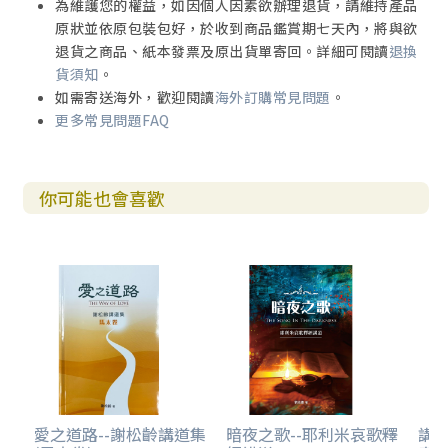
為維護您的權益，如因個人因素欲辦理退貨，請維持產品
原狀並依原包裝包好，於收到商品鑑賞期七天內，將與欲
退貨之商品、紙本發票及原出貨單寄回。詳細可閱讀
退換
貨須知
。
如需寄送海外，歡迎閱讀
海外訂購常見問題
。
更多常見問題FAQ
你可能也會喜歡
愛之道路--謝松齡講道集
暗夜之歌--耶利米哀歌釋
講