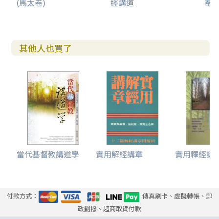
(馬太卷)
經講道
奉
其他人也買了
當代基督教講道學
實用解經講章
實用釋經講
付款方式：
傳真刷卡、虛擬轉帳、郵
政劃撥、超商取貨付款