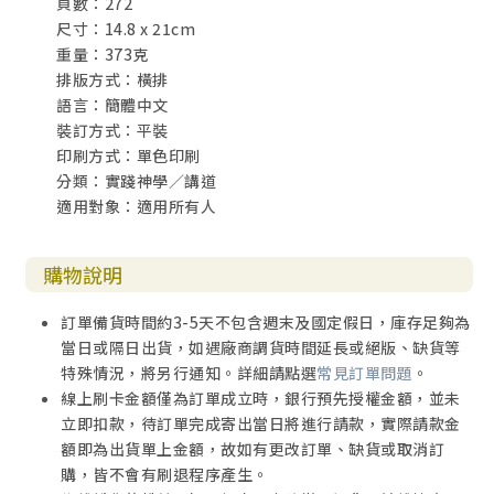
頁數：272
尺寸：14.8 x 21cm
重量：373克
排版方式：橫排
語言：簡體中文
裝訂方式：平裝
印刷方式：單色印刷
分類：實踐神學／講道
適用對象：適用所有人
購物說明
訂單備貨時間約3-5天不包含週末及國定假日，庫存足夠為
當日或隔日出貨，如遇廠商調貨時間延長或絕版、缺貨等
特殊情況，將另行通知。詳細請點選
常見訂單問題
。
線上刷卡金額僅為訂單成立時，銀行預先授權金額，並未
立即扣款，待訂單完成寄出當日將進行請款，實際請款金
額即為出貨單上金額，故如有更改訂單、缺貨或取消訂
購，皆不會有刷退程序產生。