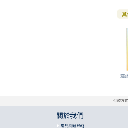
其
釋
付款方
關於我們
常見問題FAQ