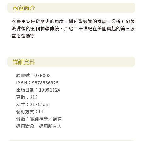
內容簡介
本書主要是從歷史的角度，闡述聖靈論的發展，分析五旬節
派背後的五個神學傳統，介紹二十世紀在美國興起的第三波
靈恩運動等
詳細資料
原書號：07R008
ISBN：9578536925
出版日期：19991124
頁數：213
尺寸：21x15cm
裝訂方式：01
分類：實踐神學／講道
適用對象：適用所有人