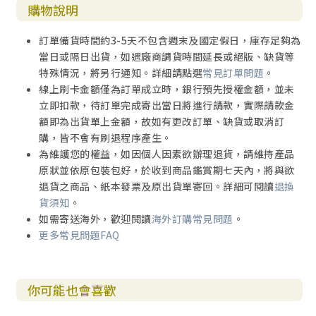
購物說明
訂單備貨時間約3-5天不包含週末及國定假日，庫存足夠為
當日或隔日出貨，如遇廠商調貨時間延長或絕版、缺貨等
特殊情況，將另行通知。詳細請點選
常見訂單問題
。
線上刷卡金額僅為訂單成立時，銀行預先授權金額，並未
立即扣款，待訂單完成寄出當日將進行請款，實際請款金
額即為出貨單上金額，故如有更改訂單、缺貨或取消訂
購，皆不會有刷退程序產生。
為維護您的權益，如因個人因素欲辦理退貨，請維持產品
原狀並依原包裝包好，於收到商品鑑賞期七天內，將與欲
退貨之商品、紙本發票及原出貨單寄回。詳細可閱讀
退換
貨須知
。
如需寄送海外，歡迎閱讀
海外訂購常見問題
。
更多常見問題FAQ
你可能也會喜歡