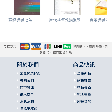
釋經講道七階
當代基督教講道學
實用講道法
付款方式：
傳真刷卡、虛擬轉帳、郵
政劃撥、超商取貨付款
關於我們
商品快訊
常見問題FAQ
全館新品
聯絡我們
館長推薦
門市資訊
禮品專區
徵人啟事
校園書饗
消息活動
即將登場
隱私權政策