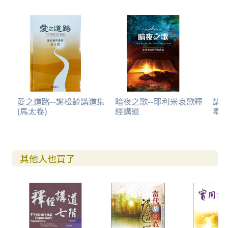
愛之道路--謝松齡講道集
暗夜之歌--耶利米哀歌釋
講
(馬太卷)
經講道
奉
其他人也買了