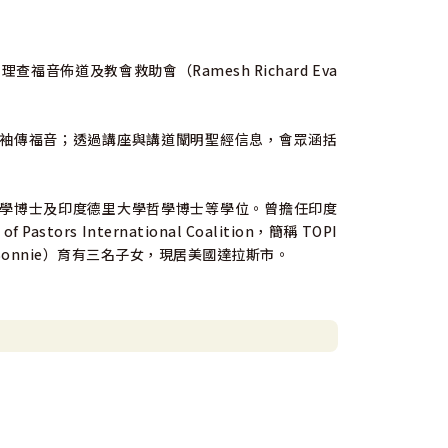
‧理查福音佈道及教會救助會（Ramesh Richard Eva
袖傳福音；透過講座與講道闡明聖經信息，會眾涵括
學博士及印度德里大學哲學博士等學位。曾擔任印度
rs International Coalition，簡稱 TOPI
onnie）育有三名子女，現居美國達拉斯市。