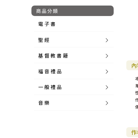
商品分類
電 子 書
聖 經
基 督 教 書 籍
新 舊 約 聖 經
內
福 音 禮 品
簡 體 聖 經
聖 經 論 叢
和 合 本
一 般 禮 品
英 文 聖 經
神 學 類
福 音 飾 品 配 件
和 合 本 標 點
參 考 書 工 具 書
音 樂
外 文 聖 經
實 踐 神 學
福 音 家 飾 用 品
一 般 卡 片
新 標 點 和 合 本
K J V
摩 西 五 經
系 統 神 學
福 音 項 鍊
讀 經 法
中 外 文 聖 經
教 會 歷 史
福 音 生 活 雜 貨
一 般 文 具
詩 本 樂 譜
和 合 本 修 訂 版
E S V
歷 史 書
神 、 創 造
宣 教 差 傳
福 音 耳 環 / 耳 夾
福 音 桌 飾 品
萬 用 卡
釋 經 法
創 世 記
作
註 釋 本 聖 經
生 命 造 就
福 音 食 器 廚 房
食 器 廚 房
C D
現 代 中 文 譯 本
G N B
和 合 本 / N I V
舊 約 註 釋
基 督
社 會 參 與
歷 史
福 音 手 環 / 手 鍊
福 音 布 軸 掛 畫
福 音 服 飾 布 品
貼 紙
日 記 . 筆 記
音 樂 叢 書
聖 經 概 論
出 埃 及 記
約 書 亞 記