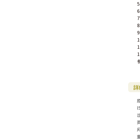
詳
I
尺