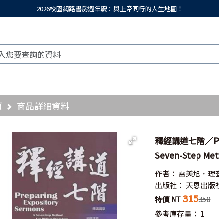
2026校園網路書房週年慶：與上帝同行的人生地圖！
頁
商品詳細資料
釋經講道七階／Prepa
Seven-Step Met
作者：
雷美旭．理
出版社：
天恩出版
315
特價 NT
350
參考庫存量：
1