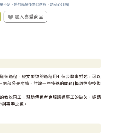
數量不足，將於結帳後為您進貨，請安心訂購)
加入喜愛商品
道個過程。經文型塑的過程用七個步驟來描述，可以
三個部分是附錄，討論一些特殊的問題(概論性與技術
的教牧同工；幫助傳道者克服講道事工的缺欠，邀請
命與事奉之道。