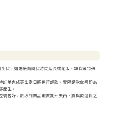
日出貨，如遇廠商調貨時間延長或絕版、缺貨等特殊
待訂單完成寄出當日將進行請款，實際請款金額即為
序產生。
包裝包好，於收到商品鑑賞期七天內，將與欲退貨之