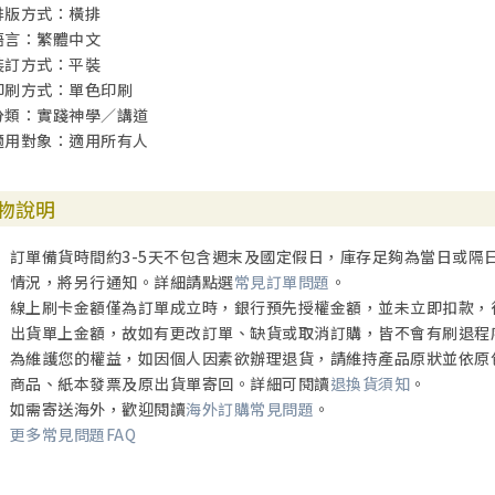
排版方式：橫排
語言：繁體中文
裝訂方式：平裝
印刷方式：單色印刷
分類：實踐神學／講道
適用對象：適用所有人
物說明
訂單備貨時間約3-5天不包含週末及國定假日，庫存足夠為當日或隔
情況，將另行通知。詳細請點選
常見訂單問題
。
線上刷卡金額僅為訂單成立時，銀行預先授權金額，並未立即扣款，
出貨單上金額，故如有更改訂單、缺貨或取消訂購，皆不會有刷退程
為維護您的權益，如因個人因素欲辦理退貨，請維持產品原狀並依原
商品、紙本發票及原出貨單寄回。詳細可閱讀
退換貨須知
。
如需寄送海外，歡迎閱讀
海外訂購常見問題
。
更多常見問題FAQ