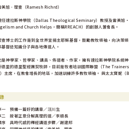
雷美旭．理查（Ramesh Richrd）
現任達拉斯神學院（Dallas Theological Seminary）教授及雷美旭
ngelism and Church Helps，簡稱RREACH）的創辦人兼會長。
理查博士的工作是到全世界宣揚主耶穌基督，鼓勵教牧領袖，向決策領
非基督徒知識分子與各地傳道人。
他是神學家、哲學家、講員、佈道者、作家，擁有達拉斯神學院系統神
新德里的德里聖經團契牧師，目前是牧者培訓國際聯盟（The Trainers of Pasto
C）主席，在教會增長的地區，加速訓練許多教牧領袖。 與太太寶妮（B
錄
序一 預備一篇好的講章／汪川生
序二 按著正意分解真理的道／李順長
譯序 具時代感的釋經講道步驟／謝建邦