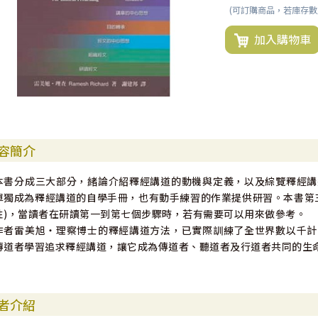
(可訂購商品，若庫存
加入購物車
容簡介
本書分成三大部分，緒論介紹釋經講道的動機與定義，以及綜覽釋經講
單獨成為釋經講道的自學手冊，也有動手練習的作業提供研習。本書第
性)，當讀者在研讀第一到第七個步驟時，若有需要可以用來做參考。
作者雷美旭‧理察博士的釋經講道方法，已實際訓練了全世界數以千計
傳道者學習追求釋經講道，讓它成為傳道者、聽道者及行道者共同的生
者介紹