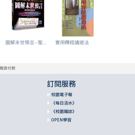
圖解末世預言--聖...
實用釋經講道法
取貨付款
訂閱服務
校園電子報
《每日活水》
《校園雜誌》
OPEN學習