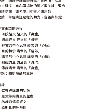
原序 回歸神話語的講道／雷美旭．理查
中交版序 忠心傳揚神的道／雷美旭．理查
研讀指南 如何使用本書／謝建邦
緒論 釋經講道過程的動力、定義與綜覽
經文型塑的過程
1. 研讀經文 經文的「身體」
2. 組織經文 經文的「骨架」
3. 經文的中心思想 經文的「心臟」
4. 目的轉承 講章的「腦部」
5. 講章的中心思想 講章的「心臟」
6. 組織講章 講章的「骨架」
7. 傳講講章 講章的「身體」
後記：闡明隱藏的真理
附錄
1. 聖靈與講道的功效
2. 原文帶給講員的益處
3. 為講道慎選經文
4. 原則化的危險性