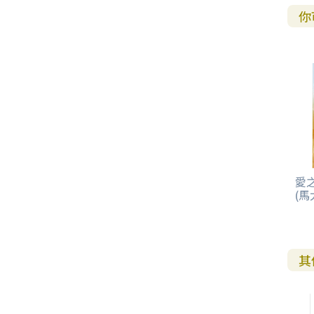
你
愛
(馬
其