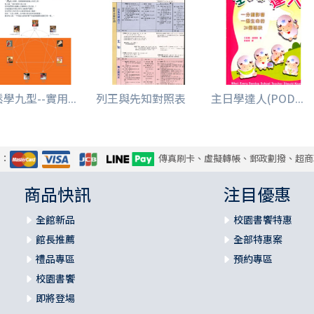
學九型--實用...
列王與先知對照表
主日學達人(POD...
式：
傳真刷卡、虛擬轉帳、郵政劃撥、超商
商品快訊
注目優惠
全館新品
校園書饗特惠
館長推薦
全部特惠案
禮品專區
預約專區
校園書饗
即將登場