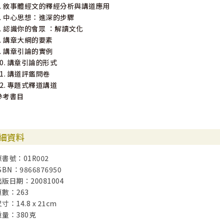
5. 敘事體經文的釋經分析與講道應用
6. 中心思想：進深的步驟
7. 認識你的會眾 ：解讀文化
8. 講章大綱的要素
9. 講章引論的實例
10. 講章引論的形式
11. 講道評鑑問卷
12. 專題式釋道講道
參考書目
細資料
原書號：01R002
SBN：9866876950
出版日期：20081004
頁數：263
寸：14.8 x 21cm
重量：380克