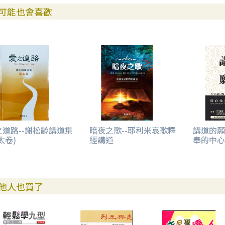
可能也會喜歡
之道路--謝松齡講道集
暗夜之歌--耶利米哀歌釋
講道的願
太卷)
經講道
奉的中心
他人也買了