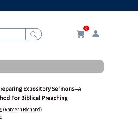
0
ring Expository Sermons--A
hod For Biblical Preaching
查
(Ramesh Richard)
社