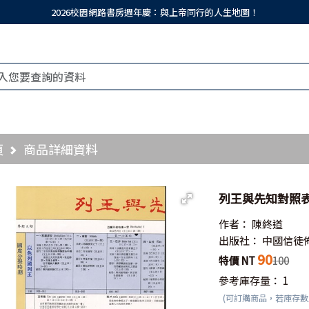
2026校園網路書房週年慶：與上帝同行的人生地圖！
頁
商品詳細資料
列王與先知對照
作者：
陳終道
出版社：
中國信徒
90
特價 NT
100
參考庫存量：
1
(可訂購商品，若庫存