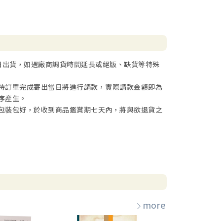
日出貨，如遇廠商調貨時間延長或絕版、缺貨等特殊
待訂單完成寄出當日將進行請款，實際請款金額即為
序產生。
包裝包好，於收到商品鑑賞期七天內，將與欲退貨之
more