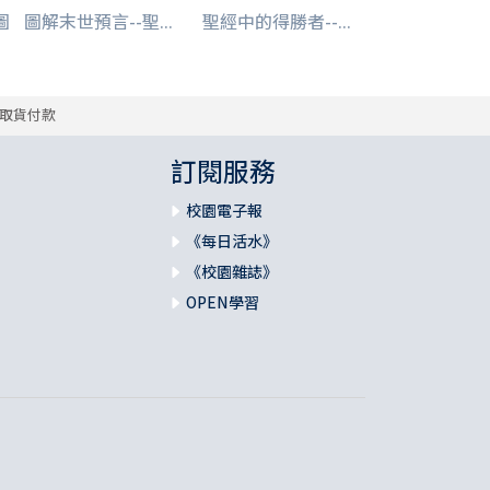
圖
圖解末世預言--聖...
聖經中的得勝者--...
取貨付款
訂閱服務
校園電子報
《每日活水》
《校園雜誌》
OPEN學習