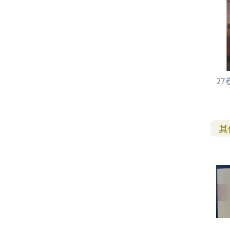
其 他 中 外 文 聖 經
新 約 歷 史 書
青 少 年
靈 恩
研 經 材 料
詩 、 散 文
福 音 包 裝 用 品
聖 經 故 事
約 拿 書
約 翰 福 音
加 拉 太 書
雅 各 書
啟 示 錄
信 徒 神 學
福 音 明 信 片 . 書 籤
成 人
教 育
兒 童 教 材
劇 本 遊 戲
福 音 文 具 雜 貨
聖 經 神 學
彌 迦 書
以 弗 所 書
彼 得 前 書
使 徒 行 傳
靈 界
福 音 季 節 卡
職 業
文 字 工 作
青 少 年 教 材
兒 童 故 事 C D
偽 經 次 經
那 鴻 書
腓 立 比 書
彼 得 後 書
福 音 小 禮 卡
特 殊 問 題
小 組 教 會
幼 稚 教 材
畫 冊
哈 巴 谷 書
歌 羅 西 書
約 翰 壹 、 貳 、 參 書
2
其 他 福 音 卡 片
生 活 教 導
成 人 教 材
西 番 雅 書
帖 撒 羅 尼 迦 前 後
猶 大 書
其
主 日 學 教 材
哈 該 書
提 摩 太 前 後
歸 納 法 研 經
撒 迦 利 亞 書
提 多 書
紙 品
瑪 拉 基 書
腓 利 門 書
教 牧 書 信