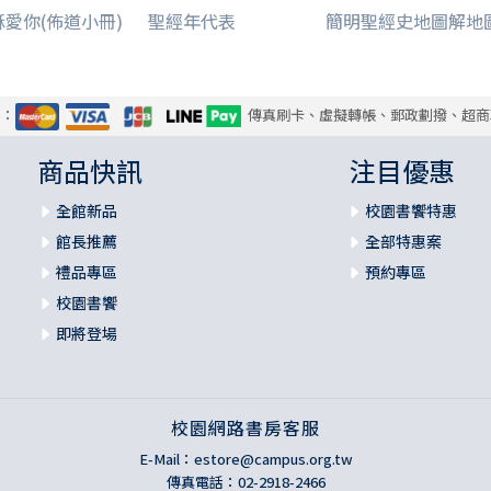
穌愛你(佈道小冊)
聖經年代表
簡明聖經史地圖解地
式：
傳真刷卡、虛擬轉帳、郵政劃撥、超商
商品快訊
注目優惠
全館新品
校園書饗特惠
館長推薦
全部特惠案
禮品專區
預約專區
校園書饗
即將登場
校園網路書房客服
E-Mail：
estore@campus.org.tw
傳真電話：02-2918-2466