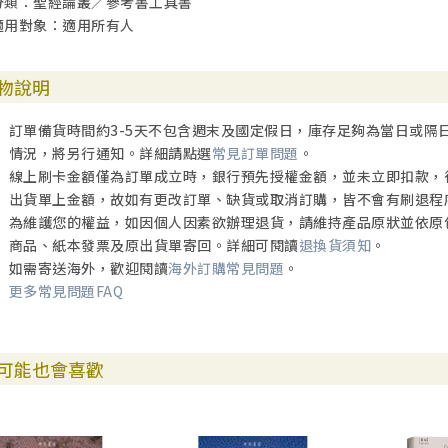
分類：聖經論叢／參考書工具書
適用對象：適用所有人
物說明
訂單備貨時間約3-5天不包含週末及國定假日，庫存足夠為當日或隔
情況，將另行通知。詳細請點選
常見訂單問題
。
線上刷卡金額僅為訂單成立時，銀行預先授權金額，並未立即扣款，
出貨單上金額，故如有更改訂單、缺貨或取消訂購，皆不會有刷退程
為維護您的權益，如因個人因素欲辦理退貨，請維持產品原狀並依原
商品、紙本發票及原出貨單寄回。詳細可閱讀
退換貨須知
。
如需寄送海外，歡迎閱讀
海外訂購常見問題
。
更多常見問題FAQ
可能也會喜歡