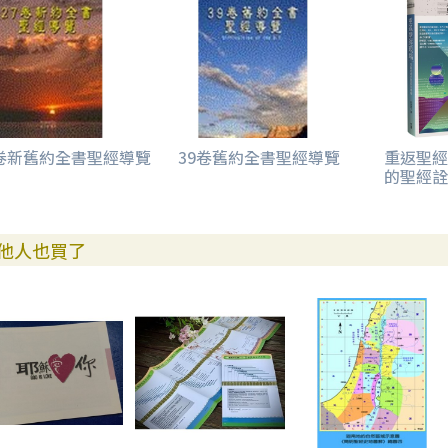
7卷新舊約全書聖經導覽
39卷舊約全書聖經導覽
重返聖經
的聖經詮
他人也買了