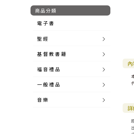
商品分類
電 子 書
聖 經
基 督 教 書 籍
新 舊 約 聖 經
內
福 音 禮 品
簡 體 聖 經
聖 經 論 叢
和 合 本
一 般 禮 品
英 文 聖 經
神 學 類
福 音 飾 品 配 件
和 合 本 標 點
參 考 書 工 具 書
音 樂
外 文 聖 經
實 踐 神 學
福 音 家 飾 用 品
一 般 卡 片
新 標 點 和 合 本
K J V
摩 西 五 經
系 統 神 學
福 音 項 鍊
讀 經 法
詳
中 外 文 聖 經
教 會 歷 史
福 音 生 活 雜 貨
一 般 文 具
詩 本 樂 譜
和 合 本 修 訂 版
E S V
歷 史 書
神 、 創 造
宣 教 差 傳
福 音 耳 環 / 耳 夾
福 音 桌 飾 品
萬 用 卡
釋 經 法
創 世 記
註 釋 本 聖 經
生 命 造 就
福 音 食 器 廚 房
食 器 廚 房
C D
現 代 中 文 譯 本
G N B
和 合 本 / N I V
舊 約 註 釋
基 督
社 會 參 與
歷 史
福 音 手 環 / 手 鍊
福 音 布 軸 掛 畫
福 音 服 飾 布 品
貼 紙
日 記 . 筆 記
音 樂 叢 書
聖 經 概 論
出 埃 及 記
約 書 亞 記