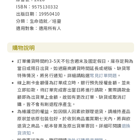
ISBN：9575130332
出版日期：19950410
分類：生命造就／培靈
適用對象：適用所有人
購物說明
訂單備貨時間約3-5天不包含週末及國定假日，庫存足夠為
當日或隔日出貨，如遇廠商調貨時間延長或絕版、缺貨等
特殊情況，將另行通知。詳細請點選
常見訂單問題
。
線上刷卡金額僅為訂單成立時，銀行預先授權金額，並未
立即扣款，待訂單完成寄出當日將進行請款，實際請款金
額即為出貨單上金額，故如有更改訂單、缺貨或取消訂
購，皆不會有刷退程序產生。
為維護您的權益，如因個人因素欲辦理退貨，請維持產品
原狀並依原包裝包好，於收到商品鑑賞期七天內，將與欲
退貨之商品、紙本發票及原出貨單寄回。詳細可閱讀
退換
貨須知
。