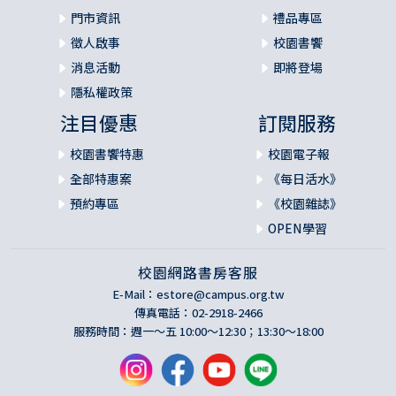
門市資訊
禮品專區
徵人啟事
校園書饗
消息活動
即將登場
隱私權政策
注目優惠
訂閱服務
校園書饗特惠
校園電子報
全部特惠案
《每日活水》
預約專區
《校園雜誌》
OPEN學習
校園網路書房客服
E-Mail：
estore@campus.org.tw
傳真電話：02-2918-2466
服務時間：週一～五 10:00～12:30；13:30～18:00