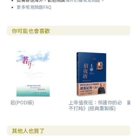
如需寄送海外，歡迎閱讀
海外訂購常見問題
。
更多常見問題FAQ
你可能也會喜歡
若(POD版)
上帝值夜班：保護你的必
屬
不打盹》(經典重製版)
其他人也買了