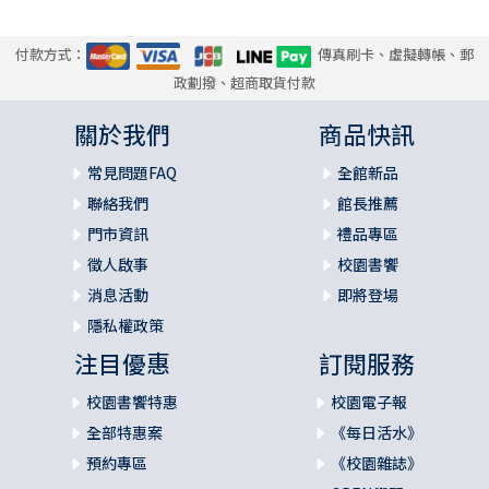
付款方式：
傳真刷卡、虛擬轉帳、郵
政劃撥、超商取貨付款
關於我們
商品快訊
常見問題FAQ
全館新品
聯絡我們
館長推薦
門市資訊
禮品專區
徵人啟事
校園書饗
消息活動
即將登場
隱私權政策
注目優惠
訂閱服務
校園書饗特惠
校園電子報
全部特惠案
《每日活水》
預約專區
《校園雜誌》