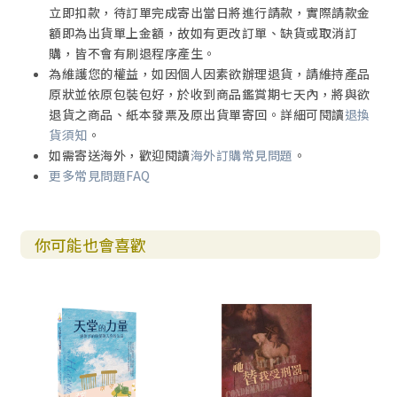
立即扣款，待訂單完成寄出當日將進行請款，實際請款金
額即為出貨單上金額，故如有更改訂單、缺貨或取消訂
購，皆不會有刷退程序產生。
為維護您的權益，如因個人因素欲辦理退貨，請維持產品
原狀並依原包裝包好，於收到商品鑑賞期七天內，將與欲
退貨之商品、紙本發票及原出貨單寄回。詳細可閱讀
退換
貨須知
。
如需寄送海外，歡迎閱讀
海外訂購常見問題
。
更多常見問題FAQ
你可能也會喜歡