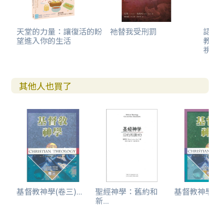
天堂的力量：讓復活的盼
祂替我受刑罰
認
望進入你的生活
教
視
其他人也買了
基督教神學(卷三)...
聖經神學：舊約和
基督教神學(
新...