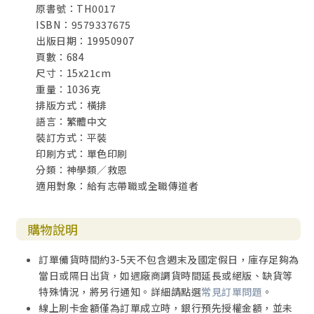
原書號：TH0017
ISBN：9579337675
出版日期：19950907
頁數：684
尺寸：15x21cm
重量：1036克
排版方式：橫排
語言：繁體中文
裝訂方式：平裝
印刷方式：單色印刷
分類：神學類／救恩
適用對象：給有志帶職或全職傳道者
購物說明
訂單備貨時間約3-5天不包含週末及國定假日，庫存足夠為
當日或隔日出貨，如遇廠商調貨時間延長或絕版、缺貨等
特殊情況，將另行通知。詳細請點選
常見訂單問題
。
線上刷卡金額僅為訂單成立時，銀行預先授權金額，並未