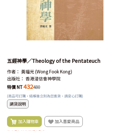
五經神學／Theology of the Pentateuch
作者：
黃福光
(Wong Fook Kong)
出版社：
香港浸信會神學院
432
特價 NT
480
(商品可訂購，結帳後立刻為您進貨，請安心訂購)
調貨說明
加入購物車
加入喜愛商品