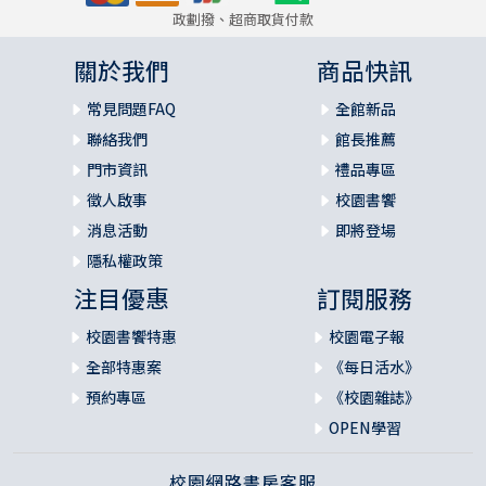
政劃撥、超商取貨付款
關於我們
商品快訊
常見問題FAQ
全館新品
聯絡我們
館長推薦
門市資訊
禮品專區
徵人啟事
校園書饗
消息活動
即將登場
隱私權政策
注目優惠
訂閱服務
校園書饗特惠
校園電子報
全部特惠案
《每日活水》
預約專區
《校園雜誌》
OPEN學習
校園網路書房客服