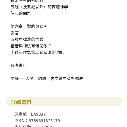
猶太學者的揀選觀
五經（及五經以外）的揀選神學
信心的問題
第六章 聖約與律例
引言
五經中律法的含義
福音與律法有何關係？
申命記作為第二套律法的功能
參考書目
附錄——人名／詞語／古文獻中英對照表
詳細資料
原書號：LAS037
ISBN：9789881825179