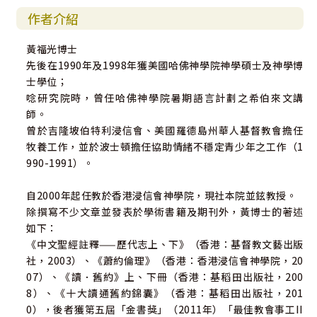
作者介紹
黃福光博士
先後在1990年及1998年獲美國哈佛神學院神學碩士及神學博
士學位；
唸研究院時，曾任哈佛神學院暑期語言計劃之希伯來文講
師。
曾於吉隆坡伯特利浸信會、美國羅德島州華人基督教會擔任
牧養工作，並於波士頓擔任協助情緒不穩定青少年之工作（1
990-1991）。
自2000年起任教於香港浸信會神學院，現社本院並鉉教授。
除撰寫不少文章並發表於學術書籍及期刊外，黃博士的著述
如下：
《中文聖經註釋——歷代志上、下》（香港：基督教文藝出版
社，2003）、《蕭約倫理》（香港：香港浸信會神學院，20
07）、《讀．舊約》上、下冊（香港：基稻田出版社，200
8）、《十大讀通舊約錦囊》（香港：基稻田出版社，201
0），後者獲第五屆「金書獎」（2011年）「最佳教會事工II