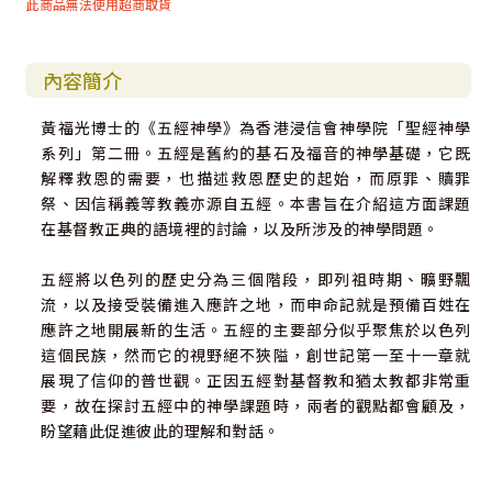
此商品無法使用超商取貨
內容簡介
黃福光博士的《五經神學》為香港浸信會神學院「聖經神學
系列」第二冊。五經是舊約的基石及福音的神學基礎，它既
解釋救恩的需要，也描述救恩歷史的起始，而原罪、贖罪
祭、因信稱義等教義亦源自五經。本書旨在介紹這方面課題
在基督教正典的語境裡的討論，以及所涉及的神學問題。
五經將以色列的歷史分為三個階段，即列祖時期、曠野飄
流，以及接受裝備進入應許之地，而申命記就是預備百姓在
應許之地開展新的生活。五經的主要部分似乎聚焦於以色列
這個民族，然而它的視野絕不狹隘，創世記第一至十一章就
展現了信仰的普世觀。正因五經對基督教和猶太教都非常重
要，故在探討五經中的神學課題時，兩者的觀點都會顧及，
盼望藉此促進彼此的理解和對話。