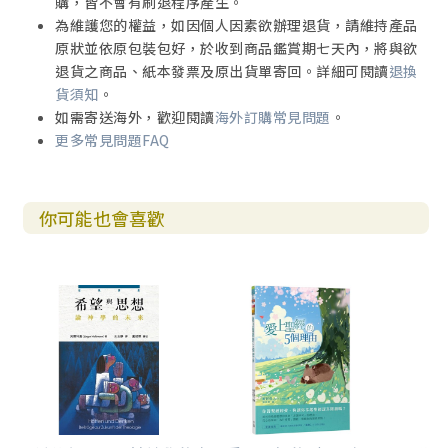
購，皆不會有刷退程序產生。
為維護您的權益，如因個人因素欲辦理退貨，請維持產品
原狀並依原包裝包好，於收到商品鑑賞期七天內，將與欲
退貨之商品、紙本發票及原出貨單寄回。詳細可閱讀
退換
貨須知
。
如需寄送海外，歡迎閱讀
海外訂購常見問題
。
更多常見問題FAQ
你可能也會喜歡