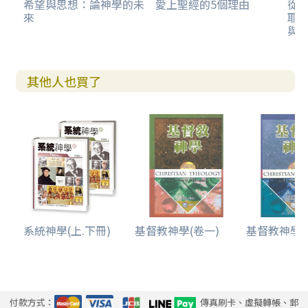
希望與思想：論神學的未
愛上聖經的5個理由
從
來
耶
與
其他人也買了
系統神學(上.下冊)
基督教神學(卷一)
基督教神學(卷
付款方式：
傳真刷卡、虛擬轉帳、郵