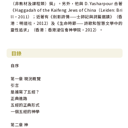
（非教材及課程類）獎」。另外，他與 D. Yasharpour 合著
《Haggadah of the Kaifeng Jews of China（Leiden: Bri
ll，2011）；近著有《劍影詩情——士師記與詩篇選讀》（香
港：明道社，2012）及《生命時節——詩歌和智慧文學中的
靈性追求」（香港：香港浸信會神學院，2012）。
目錄
自序
第一章 現況概覽
引言
是誰寫了五經？
正典進路
五經的正典形式
一個五經的神學
第二章 神