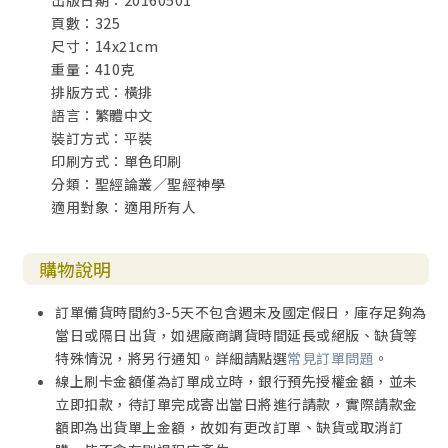
出版日期：20160501
頁數：325
尺寸：14x21cm
重量：410克
排版方式：橫排
語言：繁體中文
裝訂方式：平裝
印刷方式：單色印刷
分類：聖經論叢／聖經神學
適用對象：適用所有人
購物說明
訂單備貨時間約3-5天不包含週末及國定假日，庫存足夠為
當日或隔日出貨，如遇廠商調貨時間延長或絕版、缺貨等
特殊情況，將另行通知。詳細請點選
常見訂單問題
。
線上刷卡金額僅為訂單成立時，銀行預先授權金額，並未
立即扣款，待訂單完成寄出當日將進行請款，實際請款金
額即為出貨單上金額，故如有更改訂單、缺貨或取消訂