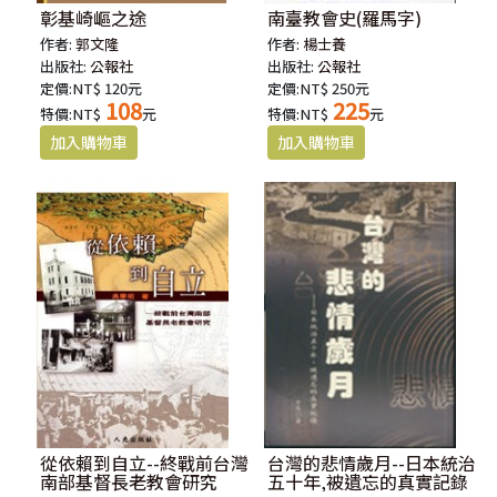
彰基崎嶇之途
南臺教會史(羅馬字)
作者:
郭文隆
作者:
楊士養
出版社:
公報社
出版社:
公報社
定價:NT$ 120元
定價:NT$ 250元
108
225
特價:NT$
元
特價:NT$
元
從依賴到自立--終戰前台灣
台灣的悲情歲月--日本統治
南部基督長老教會研究
五十年,被遺忘的真實記錄