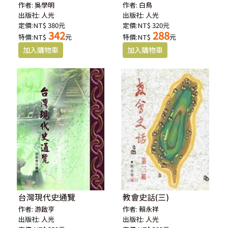
作者:
吳學明
作者:
白鳥
出版社:
人光
出版社:
人光
定價:NT$ 380元
定價:NT$ 320元
342
288
特價:NT$
元
特價:NT$
元
台灣現代史通覽
教會史話(三)
作者:
游啟亨
作者:
賴永祥
出版社:
人光
出版社:
人光