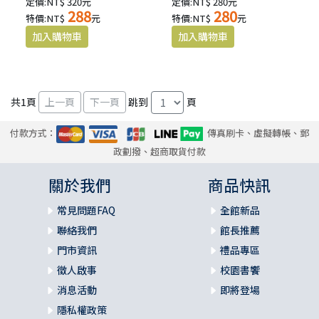
定價:NT$ 320元
定價:NT$ 280元
288
280
特價:NT$
元
特價:NT$
元
共
1
頁
跳到
頁
付款方式：
傳真刷卡、虛擬轉帳、郵
政劃撥、超商取貨付款
關於我們
商品快訊
常見問題FAQ
全館新品
聯絡我們
館長推薦
門市資訊
禮品專區
徵人啟事
校園書饗
消息活動
即將登場
隱私權政策