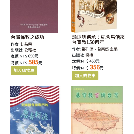
台灣佈教之成功
論述與傳承：紀念馬偕來
台宣教150週年
作者:
甘為霖
作者:
鄭仰恩、曾宗盛 主編
出版社:
公報社
出版社:
橄欖
定價:NT$ 650元
585
定價:NT$ 450元
特價:NT$
元
356
特價:NT$
元