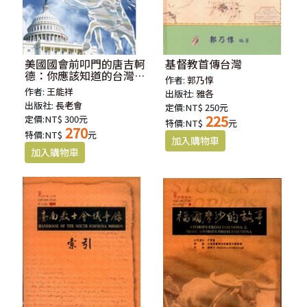
美國國會前叩門的唐吉軻
基督教首傳台灣
德：你應該知道的台灣關
作者:
郭乃惇
係法
作者:
王能祥
出版社:
雅各
出版社:
長老會
定價:NT$ 250元
225
定價:NT$ 300元
特價:NT$
元
270
特價:NT$
元