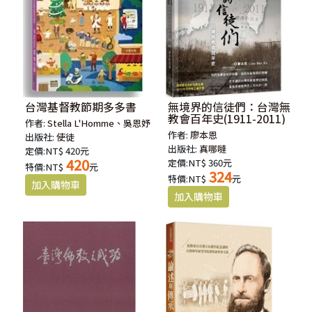
台灣基督教節期多多書
無境界的信徒們：台灣無
教會百年史(1911-2011)
作者:
Stella L'Homme、吳恩妤
作者:
廖本恩
出版社:
使徒
出版社:
真哪噠
定價:NT$ 420元
420
定價:NT$ 360元
特價:NT$
元
324
特價:NT$
元