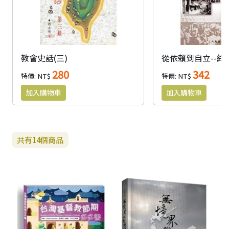
教會史話(三)
280
342
特價: NT$
特價: NT$
共有
14
個商品