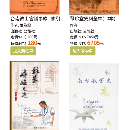
台南教士會議事錄--索引
聚珍堂史料全集(10本)
作者:
甘為霖
作者:
出版社:
公報社
出版社:
公報社
定價:NT$ 200元
定價:NT$ 7450元
180
6705
特價:NT$
元
特價:NT$
元