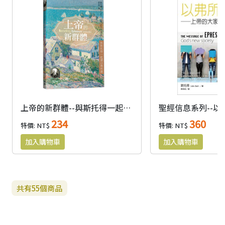
上帝的新群體--與斯托得一起讀以弗所書
聖經信息系列--以
234
360
特價: NT$
特價: NT$
共有
55
個商品