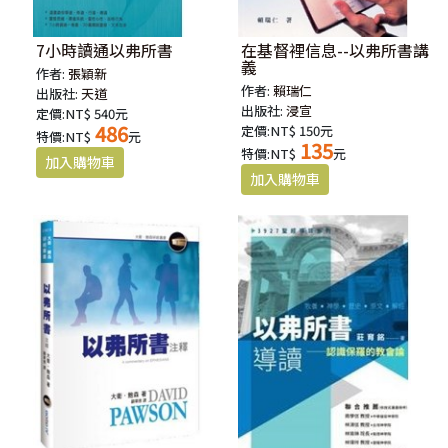
7小時讀通以弗所書
在基督裡信息--以弗所書講
義
作者:
張穎新
作者:
賴瑞仁
出版社:
天道
出版社:
浸宣
定價:NT$ 540元
486
定價:NT$ 150元
特價:NT$
元
135
特價:NT$
元