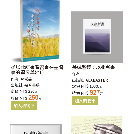
從以弗所書看召會在基督
美感聖經：以弗所書
裏的福分與地位
作者:
作者:
李常受
出版社:
ALABASTER
出版社:
福音書房
定價:NT$ 1030元
927
定價:NT$ 250元
特價:NT$
元
250
特價:NT$
元