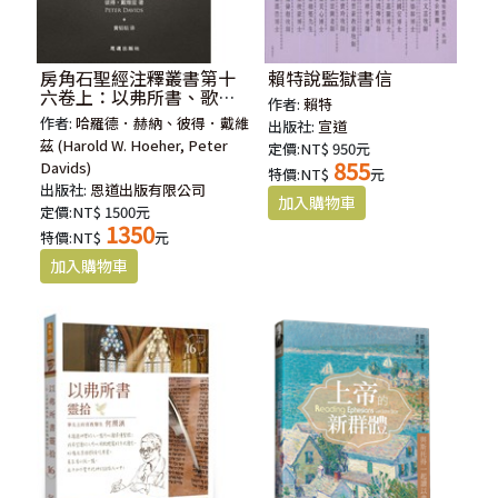
房角石聖經注釋叢書第十
賴特說監獄書信
六卷上：以弗所書、歌羅
作者:
賴特
西書、腓利門書(簡體)
作者:
哈羅德．赫納、彼得．戴維
出版社:
宣道
茲 (Harold W. Hoeher, Peter
定價:NT$ 950元
855
Davids)
特價:NT$
元
出版社:
恩道出版有限公司
定價:NT$ 1500元
1350
特價:NT$
元