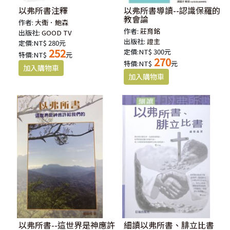
以弗所書注釋
以弗所書導讀--認識保羅的
教會論
作者:
大衛．鮑森
作者:
莊育銘
出版社:
GOOD TV
出版社:
證主
定價:NT$ 280元
252
定價:NT$ 300元
特價:NT$
元
270
特價:NT$
元
以弗所書--這世界是神應許
細讀以弗所書、腓立比書