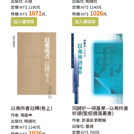
出版社:
天道
出版社:
明道社
定價:NT$ 1190元
定價:NT$ 1140元
1071
1026
特價:NT$
元
特價:NT$
元
以弗所書註釋(卷上)
同歸於一得基業--以弗所書
析讀(聖經通識叢書)
作者:
馮蔭坤
作者:
郭漢成.劉聰賜
出版社:
明道社
出版社:
基道
定價:NT$ 1140元
1026
定價:NT$ 700元
特價:NT$
元