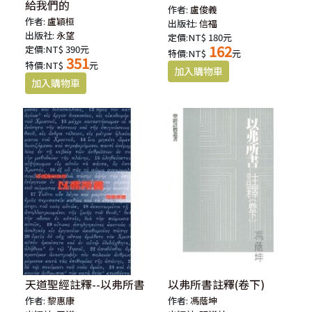
給我們的
作者:
盧俊義
作者:
盧穎桓
出版社:
信福
出版社:
永望
定價:NT$ 180元
162
定價:NT$ 390元
特價:NT$
元
351
特價:NT$
元
天道聖經註釋--以弗所書
以弗所書註釋(卷下)
作者:
黎惠康
作者:
馮蔭坤