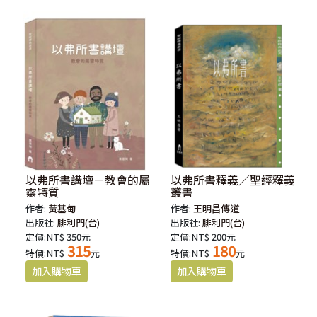
以弗所書講壇－教會的屬
以弗所書釋義／聖經釋義
靈特質
叢書
作者:
黃基甸
作者:
王明昌傳道
出版社:
腓利門(台)
出版社:
腓利門(台)
定價:NT$ 350元
定價:NT$ 200元
315
180
特價:NT$
元
特價:NT$
元