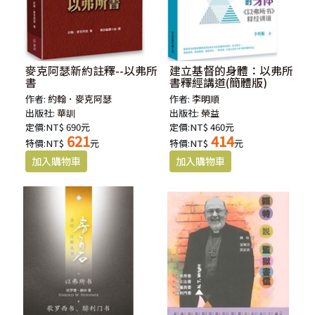
麥克阿瑟新約註釋--以弗所
建立基督的身體：以弗所
書
書釋經講道(簡體版)
作者:
約翰．麥克阿瑟
作者:
李明順
出版社:
華訓
出版社:
榮益
定價:NT$ 690元
定價:NT$ 460元
621
414
特價:NT$
元
特價:NT$
元