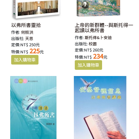
以弗所書靈拾
上帝的新群體--與斯托得一
起讀以弗所書
作者:
何照洪
作者:
斯托得&卜安迪
出版社:
天恩
出版社:
校園
定價:NT$ 250元
225
定價:NT$ 260元
特價:NT$
元
234
特價:NT$
元