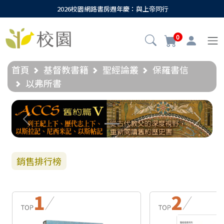
2026校園網路書房週年慶：與上帝同行
0
首頁
基督教書籍
聖經論叢
保羅書信
以弗所書
Previous
Next
銷售排行榜