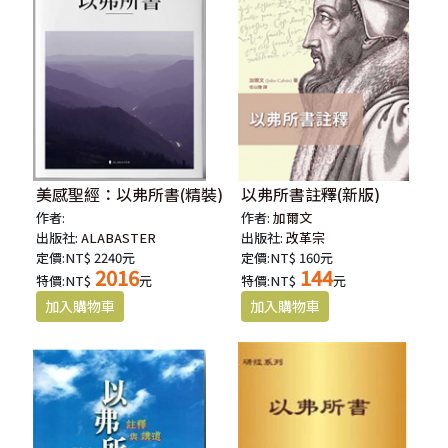
美感聖經：以弗所書(精裝)
以弗所書註釋(新版)
作者:
作者:
加爾文
出版社:
ALABASTER
出版社:
改革宗
定價:NT$ 2240元
定價:NT$ 160元
2016
144
特價:NT$
元
特價:NT$
元