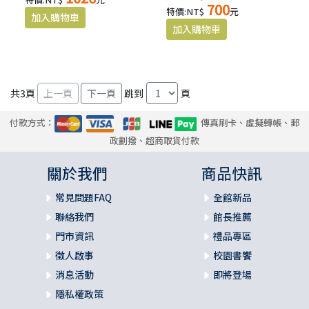
700
特價:NT$
元
共
3
頁
跳到
頁
付款方式：
傳真刷卡、虛擬轉帳、郵
政劃撥、超商取貨付款
關於我們
商品快訊
常見問題FAQ
全館新品
聯絡我們
館長推薦
門市資訊
禮品專區
徵人啟事
校園書饗
消息活動
即將登場
隱私權政策