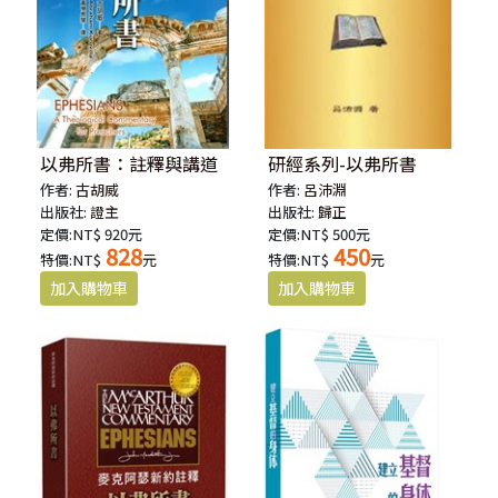
以弗所書：註釋與講道
研經系列-以弗所書
作者:
古胡威
作者:
呂沛淵
出版社:
證主
出版社:
歸正
定價:NT$ 920元
定價:NT$ 500元
828
450
特價:NT$
元
特價:NT$
元