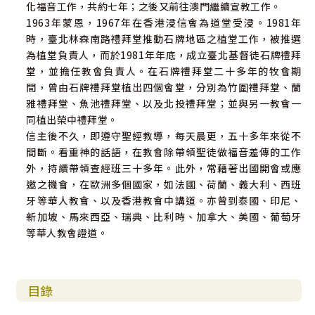
化福音工作，共約七年；之後又前往澳門繼續宣教工作。
1963年蒙恩，1967年在香港浸信會為道堂受浸。1981年
時，臺北林森南路禮拜堂推動石牌地區之植堂工作，被推選
為植堂負責人，而於1981年年底，成立臺北基督徒石牌禮拜
堂，並擔任教會負責人。在石牌禮拜堂二十多年的牧會期
間，曾由石牌禮拜堂植出四個會堂，分別為竹圍禮拜堂、蘭
雅禮拜堂、魚池禮拜堂、以及北投禮拜堂；並與另一教會一
同植出榮中禮拜堂。
信主後不久，即遵守聖經教導，每天晨更，五十多年來從不
間斷。看重神的話語，在教會除帶領聖徒做福音差傳的工作
外，持續帶領查經班三十多年。此外，常藉著出國開會或應
邀之機會，在歐洲多個國家，如法國、荷蘭、義大利、西班
牙等華人教會、以及香港教會中講道。亦曾到泰國、印尼、
新加坡、馬來西亞、瑞典、比利時、加拿大、美國、葡萄牙
等華人教會證道。
目錄