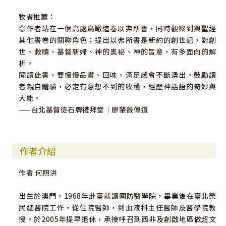
牧者推薦：
◎作者站在一個高處鳥瞰這卷以弗所書，同時觀察到與聖經
其他書卷的關聯角色；提出以弗所書是新約的創世記，對創
世、救贖、基督新婦、神的奧祕、神的旨意，有多面向的解
析。
閱讀此書，要慢慢品嘗、回味，滿足感會不斷湧出。鼓勵讀
者親自體驗，必定有意想不到的收穫，經歷神話語的奇妙與
大能。
——台北基督徒石牌禮拜堂｜廖肇薇傳道
作者介紹
作者 何照洪
出生於澳門，1968年赴臺就讀國防醫學院，畢業後在臺北榮
民總醫院工作，從住院醫師，到血液科主任醫師及醫學院教
授。於2005年提早退休，承接呼召到西非及創啟地區做超文