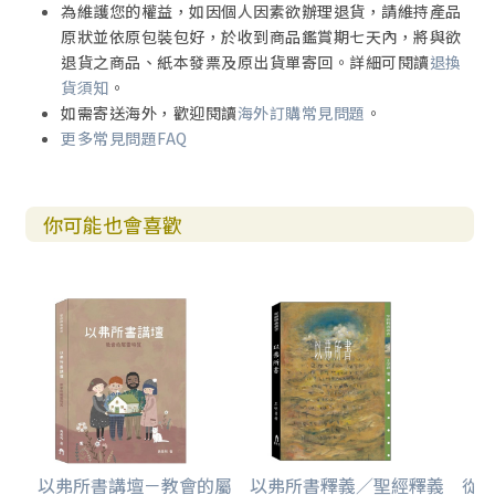
為維護您的權益，如因個人因素欲辦理退貨，請維持產品
原狀並依原包裝包好，於收到商品鑑賞期七天內，將與欲
退貨之商品、紙本發票及原出貨單寄回。詳細可閱讀
退換
貨須知
。
如需寄送海外，歡迎閱讀
海外訂購常見問題
。
更多常見問題FAQ
你可能也會喜歡
以弗所書講壇－教會的屬
以弗所書釋義／聖經釋義
從