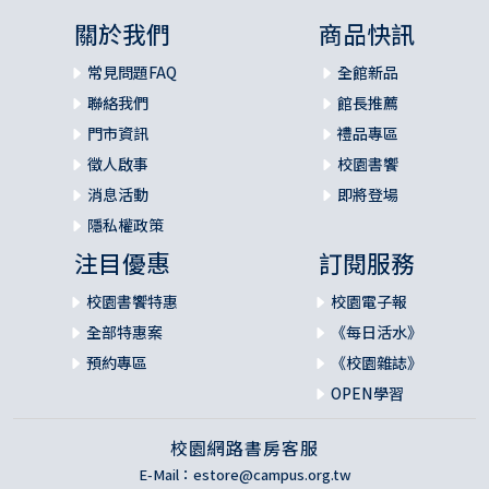
關於我們
商品快訊
常見問題FAQ
全館新品
聯絡我們
館長推薦
門市資訊
禮品專區
徵人啟事
校園書饗
消息活動
即將登場
隱私權政策
注目優惠
訂閱服務
校園書饗特惠
校園電子報
全部特惠案
《每日活水》
預約專區
《校園雜誌》
OPEN學習
校園網路書房客服
E-Mail：
estore@campus.org.tw