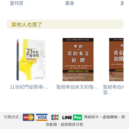
靈特質
叢書
裏
其他人也買了
21世紀門徒現場-...
聖經希伯來文初階-...
聖經希伯來
習...
付款方式：
傳真刷卡、虛擬轉帳、郵
政劃撥、超商取貨付款