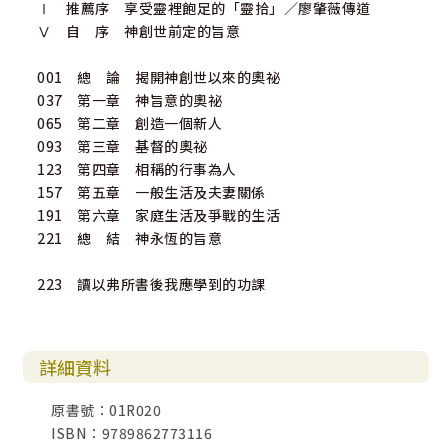
Ⅰ 推薦序 享受靈裡飽足的「靈拾」／廖肇薇傳道
Ⅴ 自 序 神創世前定的旨意
001 總 論 揭開神創世以來的奧祕
037 第一章 神旨意的奧祕
065 第二章 創造一個新人
093 第三章 基督的奧祕
123 第四章 相稱的行事為人
157 第五章 一般生活及夫妻關係
191 第六章 家庭生活及爭戰的生活
221 總 結 神永恆的旨意
223 讀以弗所書後我應學到的功課
詳細資料
原書號：01R020
ISBN：9789862773116