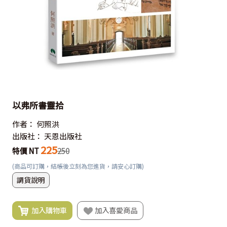
以弗所書靈拾
作者：
何照洪
出版社：
天恩出版社
225
特價 NT
250
(商品可訂購，結帳後立刻為您進貨，請安心訂購)
調貨說明
加入購物車
加入喜愛商品