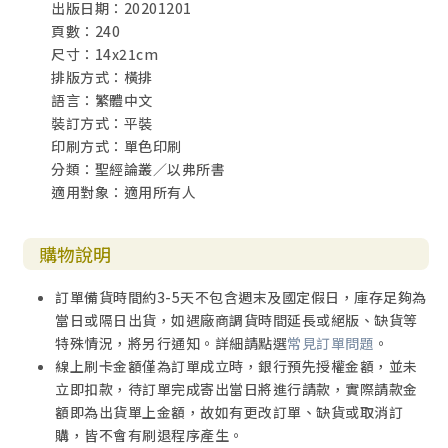
出版日期：20201201
頁數：240
尺寸：14x21cm
排版方式：橫排
語言：繁體中文
裝訂方式：平裝
印刷方式：單色印刷
分類：聖經論叢／以弗所書
適用對象：適用所有人
購物說明
訂單備貨時間約3-5天不包含週末及國定假日，庫存足夠為
當日或隔日出貨，如遇廠商調貨時間延長或絕版、缺貨等
特殊情況，將另行通知。詳細請點選
常見訂單問題
。
線上刷卡金額僅為訂單成立時，銀行預先授權金額，並未
立即扣款，待訂單完成寄出當日將進行請款，實際請款金
額即為出貨單上金額，故如有更改訂單、缺貨或取消訂
購，皆不會有刷退程序產生。