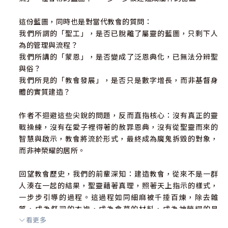
這份藍圖，同時也是對當代教會的質問：
我們所謂的「聖工」，是否已脫離了屬靈的藍圖，只剩下人
為的管理與流程？
我們所講的「蒙恩」，是否變成了泛恩典化，已無法分辨聖
與俗？
我們所見的「教會發展」，是否只是數字增長，而非基督身
體的實質建造？
作者不迴避這些尖銳的問題，反而直指核心：沒有真正的靈
戰操練，沒有在愛子裡得著的赦罪恩典，沒有從聖靈而來的
智慧與啟示，教會將流於形式，最終成為魔鬼拆毀的對象，
而非神榮耀的居所。
回望教會歷史，我們的前輩深知：建造教會，從來不是一群
人湊在一起的結果，聖靈藉著真理，照著天上指示的樣式，
一步步引導的過程。這過程如同細麻被千捶百煉，除去雜
質，成為祭司的衣袍，成為會幕的材料，成為神榮耀的見
看更多
證。