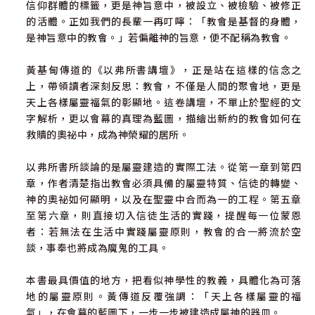
信仰群體的標籤，更是神旨意中，被設立、被檢驗、被修正
的活體。正如我們的長輩一再叮嚀：「教會是基督的身體，
是神旨意中的教會。」若偏離神的旨意，便不配稱為教會。
黃基甸傳道的《以弗所書講壇》，正是站在這樣的信念之
上，帶領讀者深刻反思：教會，不僅是人間的聚會地，更是
天上各樣屬靈福氣的彰顯地。這卷講壇，不單止於聖經的文
字解析，更以會幕的真理為藍圖，描繪出新約的教會如何在
救贖的奧祕中，成為神榮耀的居所。
以弗所書所談論的是屬靈建造的實際工法。從第一章到第四
章，作者清楚指出教會必須具備的屬靈特質、信徒的轉變、
神的奧祕如何顯明，以及在聖靈中合而為一的工程。第五章
至第六章，則直接切入信徒生活的實踐，提醒每一位蒙恩
者：若無法在生活中實踐屬靈原則，教會的合一將流於空
談，事奉也將成為魔鬼的工具。
本書最具價值的地方，把看似神學性的教義，具體化為可落
地的屬靈原則。黃傳道反覆強調：「天上各樣屬靈的福
氣」，在會幕的藍圖下，一步一步被建造成屬神的器皿。