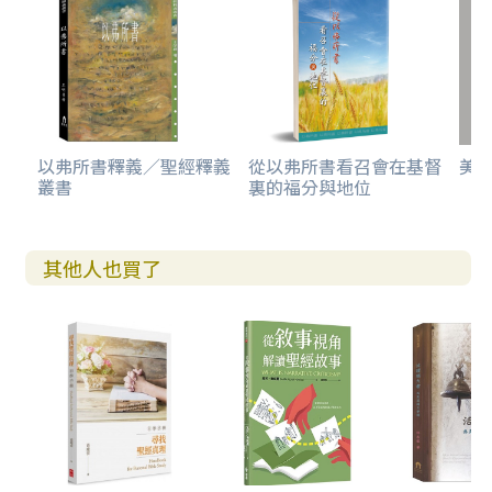
以弗所書釋義／聖經釋義
從以弗所書看召會在基督
美
叢書
裏的福分與地位
其他人也買了