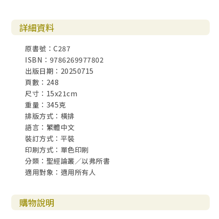
本書的每一章，不僅是聖經的講解，更是時代的回應。黃傳
詳細資料
道以嚴謹的查經，配合深刻的屬靈反思，帶領讀者重新確認
——教會的存在，不是為了滿足人的需求，而是為了完成神的
原書號：C287
旨意。這旨意，在基督裡早已成全，教會的責任，是將這旨
ISBN：9786269977802
意活化於地上。
出版日期：20250715
頁數：248
在全地動盪、信仰世俗化的今天，這本《以弗所書講壇》，
尺寸：15x21cm
是每一位信徒的屬靈鏡子。願所有閱讀此書的弟兄姐妹，重
重量：345克
新校準自己，從神的話語中，重新建構出教會的屬靈樣式。
排版方式：橫排
語言：繁體中文
文宣處
裝訂方式：平裝
印刷方式：單色印刷
分類：聖經論叢／以弗所書
適用對象：適用所有人
購物說明