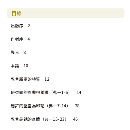
目錄
出版序 2
作者序 4
導言 8
本論 10
教會屬靈的特質 12
使榮耀的恩典得稱讚（弗一1-6） 14
應許的聖靈為印記（弗一7-14） 28
教會是祂的身體（弗一15-23） 46