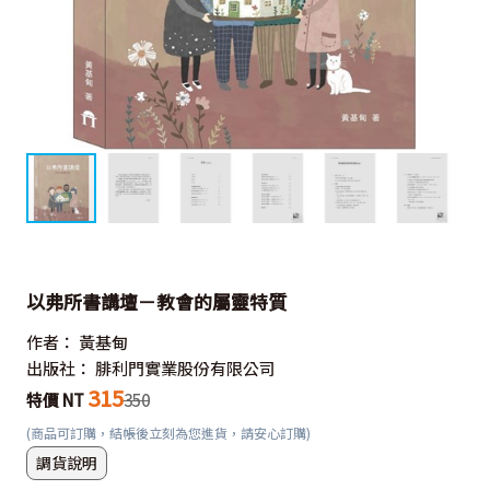
以弗所書講壇－教會的屬靈特質
作者：
黃基甸
出版社：
腓利門實業股份有限公司
315
特價 NT
350
(商品可訂購，結帳後立刻為您進貨，請安心訂購)
調貨說明