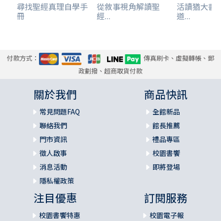
尋找聖經真理自學手
從敘事視角解讀聖
活讀猶大書
冊
經...
道...
付款方式：
傳真刷卡、虛擬轉帳、郵
政劃撥、超商取貨付款
關於我們
商品快訊
常見問題FAQ
全館新品
聯絡我們
館長推薦
門市資訊
禮品專區
徵人啟事
校園書饗
消息活動
即將登場
隱私權政策
注目優惠
訂閱服務
校園書饗特惠
校園電子報