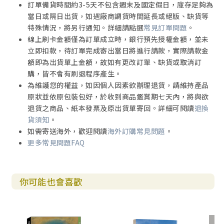
訂單備貨時間約3-5天不包含週末及國定假日，庫存足夠為
當日或隔日出貨，如遇廠商調貨時間延長或絕版、缺貨等
特殊情況，將另行通知。詳細請點選
常見訂單問題
。
線上刷卡金額僅為訂單成立時，銀行預先授權金額，並未
立即扣款，待訂單完成寄出當日將進行請款，實際請款金
額即為出貨單上金額，故如有更改訂單、缺貨或取消訂
購，皆不會有刷退程序產生。
為維護您的權益，如因個人因素欲辦理退貨，請維持產品
原狀並依原包裝包好，於收到商品鑑賞期七天內，將與欲
退貨之商品、紙本發票及原出貨單寄回。詳細可閱讀
退換
貨須知
。
如需寄送海外，歡迎閱讀
海外訂購常見問題
。
更多常見問題FAQ
你可能也會喜歡