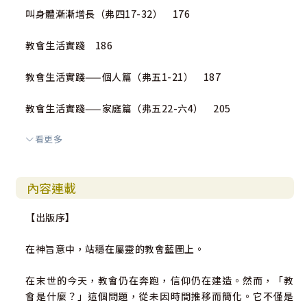
叫身體漸漸增長（弗四17-32） 176
教會生活實踐 186
教會生活實踐——個人篇（弗五1-21） 187
教會生活實踐——家庭篇（弗五22-六4） 205
看更多
教會生活實踐——社會篇（弗六5-9） 223
教會生活實踐——末了的話（弗六10-24） 233
內容連載
編後語 246
【出版序】
在神旨意中，站穩在屬靈的教會藍圖上。
在末世的今天，教會仍在奔跑，信仰仍在建造。然而，「教
會是什麼？」這個問題，從未因時間推移而簡化。它不僅是