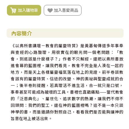
加入購物車
加入喜愛商品
內容簡介
《以弗所書講壇－教會的屬靈特質》是黃基甸傳道多年事奉
與查經的心路整理，用很實在的眼光問一個老問題：「教
會，到底該是什麼樣子？」作者不只解經，還把以弗所書放
進會幕的藍圖裡，讓我們看見，教會不完全是人湊在一起的
地方，而是天上各樣屬靈福氣落在地上的見證。前半卷談教
會該有的屬靈特質、信徒的改變、神的奧祕與聖靈成就的合
一；後半卷則提醒，若真理活不進生活，合一就只是口號，
事奉甚至可能成為破壞的工具。書裡也直戳痛點——當代教會
的「泛恩典化」、屬世化、追求數字的熱潮，讓我們不得不
回頭問：我們的聖工，還在神的藍圖裡嗎？這不是一本只談
神學的書，而是邀請你對照自己，看看我們是否能夠讓神的
旨意在地上被活出來。