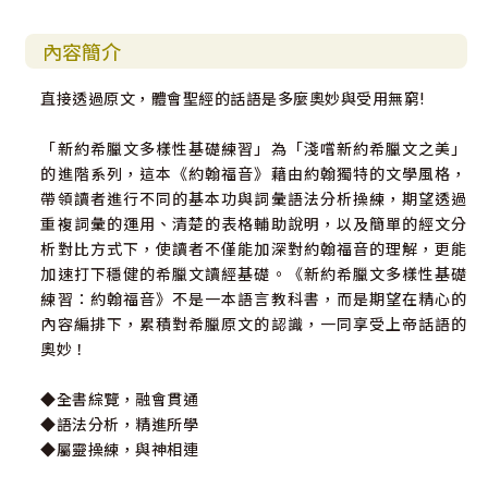
內容簡介
直接透過原文，體會聖經的話語是多麼奧妙與受用無窮!
「新約希臘文多樣性基礎練習」為「淺嚐新約希臘文之美」
的進階系列，這本《約翰福音》藉由約翰獨特的文學風格，
帶領讀者進行不同的基本功與詞彙語法分析操練，期望透過
重複詞彙的運用、清楚的表格輔助說明，以及簡單的經文分
析對比方式下，使讀者不僅能加深對約翰福音的理解，更能
加速打下穩健的希臘文讀經基礎。《新約希臘文多樣性基礎
練習：約翰福音》不是一本語言教科書，而是期望在精心的
內容編排下，累積對希臘原文的認識，一同享受上帝話語的
奧妙！
◆全書綜覽，融會貫通
◆語法分析，精進所學
◆屬靈操練，與神相連