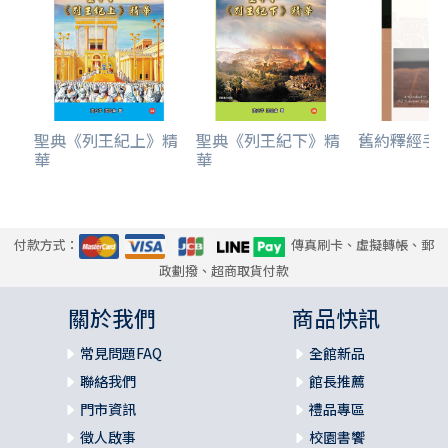
聖典《列王紀上》精
聖典《列王紀下》精
舊約釋經手
華
華
付款方式：
傳真刷卡、虛擬轉帳、郵
政劃撥、超商取貨付款
關於我們
商品快訊
常見問題FAQ
全館新品
聯絡我們
館長推薦
門市資訊
禮品專區
徵人啟事
校園書饗