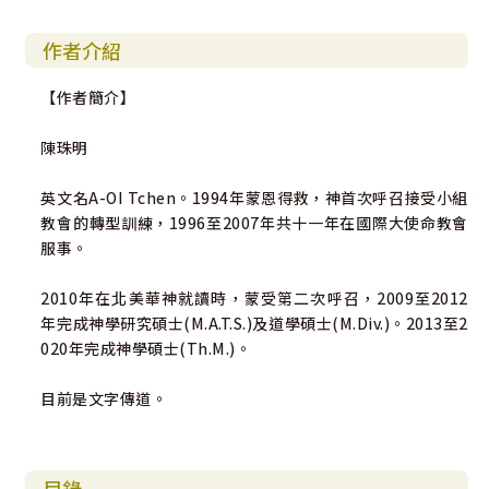
作者介紹
【作者簡介】
陳珠明
英文名A-OI Tchen。1994年蒙恩得救，神首次呼召接受小組
教會的轉型訓練，1996至2007年共十一年在國際大使命教會
服事。
2010年在北美華神就讀時，蒙受第二次呼召，2009至2012
年完成神學研究碩士(M.A.T.S.)及道學碩士(M.Div.)。2013至2
020年完成神學碩士(Th.M.)。
目前是文字傳道。
目錄