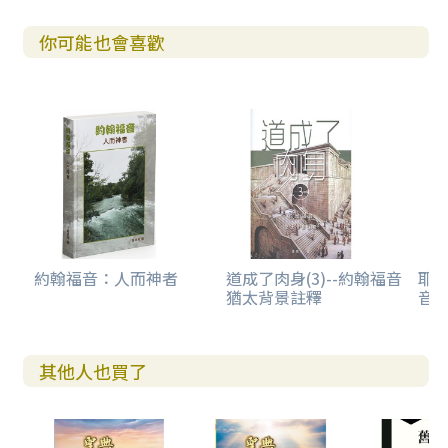
你可能也會喜歡
約翰福音：人而神者
道成了肉身(3)--約翰福音
耶
猶太背景註釋
音
其他人也買了