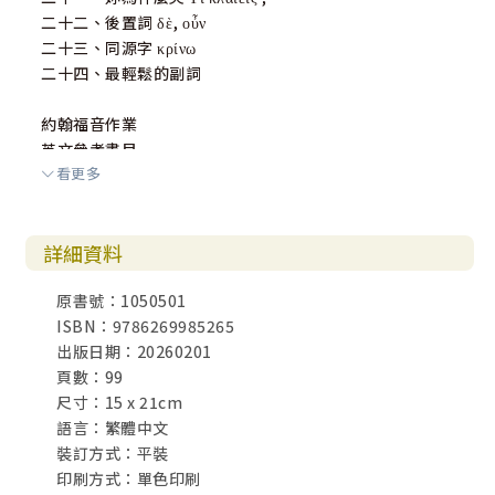
二十二、後置詞 δὲ, οὖν
二十三、同源字 κρίνω
二十四、最輕鬆的副詞
約翰福音作業
英文參考書目
看更多
中文參考書目
附錄
聖經主要文體圖表
詳細資料
快速的寫綜覽記錄
一生最尊貴的選擇
原書號：1050501
術語和縮寫的簡解
ISBN：9786269985265
約翰福音作業答案
出版日期：20260201
頁數：99
尺寸：15 x 21cm
語言：繁體中文
裝訂方式：平裝
印刷方式：單色印刷