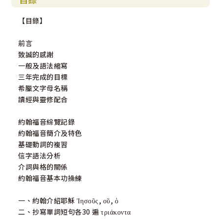
【目錄】
前言
致誠的感謝
一般及語法縮寫
三年完成的目標
希臘文字母名稱
讀經與靈修配合
約翰福音綜覽記錄
約翰福音簡介及特色
基礎動詞的複習
信字語法分析
介詞與格的關係
約翰福音基本功操練
一、約翰介紹耶穌 Ἰησοῦς, οῦ, ὁ
二、抄寫單詞短句各30 遍 τριάκοντα