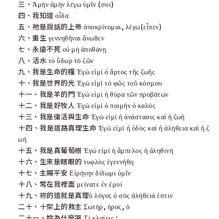
三、Ἀμὴν ἀμὴν λέγω ὑμῖν (σοι)
四、我知道 οἶδα
五、祂是說話的上帝 ἀποκρίνομαι, λέγω(εἶπεν)
六、重生 γεννηθῆναι ἄνωθεν
七、永遠不死 οὐ μὴ ἀποθάνῃ
八、活水 τὸ ὕδωρ τὸ ζῶν
九、我是生命的糧 Ἐγώ εἰμί ὁ ἄρτος τῆς ζωῆς
十、我是世界的光 Ἐγώ εἰμί τὸ φῶς τοῦ κόσμου
十一、我是羊的門 Ἐγώ εἰμί ἡ θύρα τῶν προβάτων
十二、我是好牧人 Ἐγώ εἰμί ὁ ποιμὴν ὁ καλός
十三、我是復活與生命 Ἐγώ εἰμί ἡ ἀνάστασις καὶ ἡ ζωή
十四、我是道路真理生命 Ἐγώ εἰμί ἡ ὁδὸς καὶ ἡ ἀλήθεια καὶ ἡ ζ
ωή
十五、我是真葡萄樹 Ἐγώ εἰμί ἡ ἄμπελος ἡ ἀληθινή
十六、生來是瞎眼的 τυφλὸς ἐγεννήθη
十七、主賜平安 Εἰρήνην δίδωμι ὑμῖν
十八、常在我裡面 μείνατε ἐν ἐμοί
十九、祢的道就是真理ὁ λόγος ὁ σὸς ἀλήθειά ἐστιν
二十、十架上的救主 Σωτήρ, ήρος, ὁ
二十一、妳為什麼哭 Τί κλαίεις ;