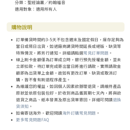
分類：聖經論叢／約翰福音
適用對象：適用所有人
購物說明
訂單備貨時間約3-5天不包含週末及國定假日，庫存足夠為
當日或隔日出貨，如遇廠商調貨時間延長或絕版、缺貨等
特殊情況，將另行通知。詳細請點選
常見訂單問題
。
線上刷卡金額僅為訂單成立時，銀行預先授權金額，並未
立即扣款，待訂單完成寄出當日將進行請款，實際請款金
額即為出貨單上金額，故如有更改訂單、缺貨或取消訂
購，皆不會有刷退程序產生。
為維護您的權益，如因個人因素欲辦理退貨，請維持產品
原狀並依原包裝包好，於收到商品鑑賞期七天內，將與欲
退貨之商品、紙本發票及原出貨單寄回。詳細可閱讀
退換
貨須知
。
如需寄送海外，歡迎閱讀
海外訂購常見問題
。
更多常見問題FAQ