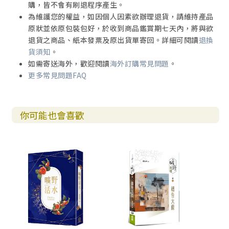
購，皆不會有刷退程序產生。
為維護您的權益，如因個人因素欲辦理退貨，請維持產品
原狀並依原包裝包好，於收到商品鑑賞期七天內，將與欲
退貨之商品、紙本發票及原出貨單寄回。詳細可閱讀
退換
貨須知
。
如需寄送海外，歡迎閱讀
海外訂購常見問題
。
更多常見問題FAQ
你可能也會喜歡