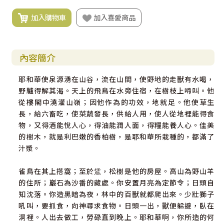
加入購物車
加入喜愛商品
內容簡介
耶和華使泉源湧在山谷，流在山間，使野地的走獸有水喝，
野驢得解其渴。天上的飛鳥在水旁住宿，在樹枝上啼叫。他
從樓閣中澆灌山嶺；因他作為的功效，地就足。他使草生
長，給六畜吃，使菜蔬發長，供給人用，使人從地裡能得食
物，又得酒能悅人心，得油能潤人面，得糧能養人心。佳美
的樹木，就是利巴嫩的香柏樹，是耶和華所栽種的，都滿了
汁漿。
雀鳥在其上搭窩；至於鵀，松樹是他的房屋。高山為野山羊
的住所；巖石為沙番的藏處。你安置月亮為定節令；日頭自
知沈落。你造黑暗為夜，林中的百獸就都爬出來。少壯獅子
吼叫，要抓食，向神尋求食物。日頭一出，獸便躲避，臥在
洞裡。人出去做工，勞碌直到晚上。耶和華啊，你所造的何