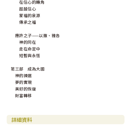
在信心的轉角
超越信心
蒙福的泉源
傳承之福
應許之子——以撒、雅各
神的同在
走在命定中
短暫與永恆
第三部 成為大國
神的揀選
夢的實現
美好的恢復
財富轉移
詳細資料