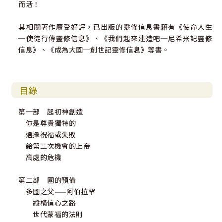
而活！
其相關著作廣受好評，已出版的靈修信息書籍有《使命人生
─使徒行傳靈修信息》、《我們起來建造吧─尼希米記靈修
信息》、《成為大國─創世記靈修信息》等書。
目錄
第一部 起初神創造
你是尊貴獨特的
選擇祝福或失敗
給第二次機會的上帝
高處的危機
第二部 國的預備
多國之父——阿伯拉罕
縱橫信心之路
世代蒙福的法則