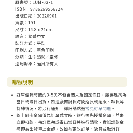
原書號：LUM-03-1
ISBN：9786269556724
出版日期：20220901
頁數：191
尺寸：14.8 x 21cm
語言：繁體中文
裝訂方式：平裝
印刷方式：單色印刷
分類：生命造就／靈修
適用對象：適用所有人
購物說明
訂單備貨時間約3-5天不包含週末及國定假日，庫存足夠為
當日或隔日出貨，如遇廠商調貨時間延長或絕版、缺貨等
特殊情況，將另行通知。詳細請點選
常見訂單問題
。
線上刷卡金額僅為訂單成立時，銀行預先授權金額，並未
立即扣款，待訂單完成寄出當日將進行請款，實際請款金
額即為出貨單上金額，故如有更改訂單、缺貨或取消訂