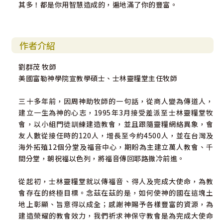
其多！都是你用智慧造成的，遍地滿了你的豐富。
作者介紹
劉群茂 牧師
美國富勒神學院宣教學碩士、士林靈糧堂主任牧師
三十多年前，因周神助牧師的一句話，從商人變為傳道人，
建立一生為神的心志，1995年3月接受差派至士林靈糧堂牧
會，以小組門徒訓練建造教會，並且跟隨靈糧網絡異象，會
友人數從接任時的120人，增長至今約4500人，並在台灣及
海外拓殖12個分堂及福音中心，期盼為主建立萬人教會、千
間分堂，朝祝福以色列，將福音傳回耶路撒冷前進。
從起初，士林靈糧堂就以傳福音、得人及完成大使命，為教
會存在的終極目標。念茲在茲的是，如何使神的國在這塊土
地上彰顯、旨意得以成全；感謝神賜予各樣豐富的資源，為
建造榮耀的教會效力，我們祈求神保守教會是為完成大使命