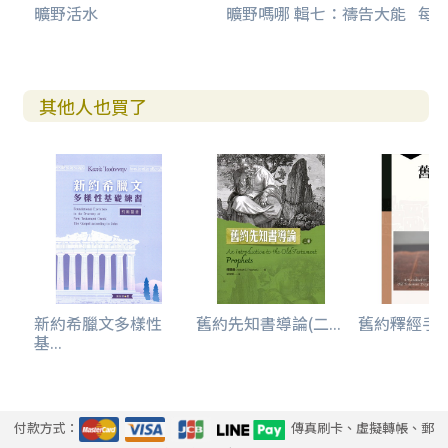
曠野活水
曠野嗎哪 輯七：禱告大能
每日
其他人也買了
新約希臘文多樣性
舊約先知書導論(二...
舊約釋經手
基...
付款方式：
傳真刷卡、虛擬轉帳、郵