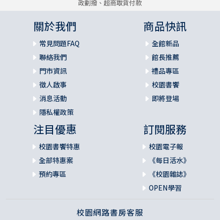
政劃撥、超商取貨付款
關於我們
商品快訊
常見問題FAQ
全館新品
聯絡我們
館長推薦
門市資訊
禮品專區
徵人啟事
校園書饗
消息活動
即將登場
隱私權政策
注目優惠
訂閱服務
校園書饗特惠
校園電子報
全部特惠案
《每日活水》
預約專區
《校園雜誌》
OPEN學習
校園網路書房客服