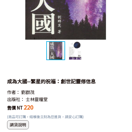
成為大國--繁星的祝福：創世記靈修信息
作者：
劉群茂
出版社：
士林靈糧堂
220
售價 NT
(商品可訂購，結帳後立刻為您進貨，請安心訂購)
調貨說明