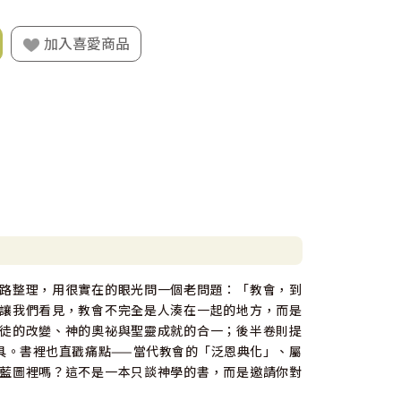
加入喜愛商品
路整理，用很實在的眼光問一個老問題：「教會，到
讓我們看見，教會不完全是人湊在一起的地方，而是
徒的改變、神的奧祕與聖靈成就的合一；後半卷則提
具。書裡也直戳痛點——當代教會的「泛恩典化」、屬
藍圖裡嗎？這不是一本只談神學的書，而是邀請你對