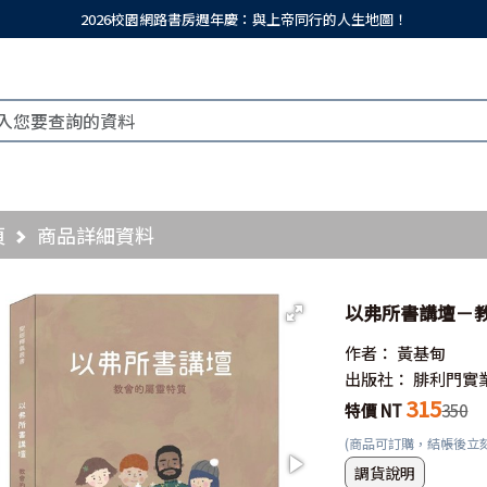
2026校園網路書房週年慶：與上帝同行的人生地圖！
頁
商品詳細資料
以弗所書講壇－
作者：
黃基甸
出版社：
腓利門實
315
特價 NT
350
(商品可訂購，結帳後立
調貨說明