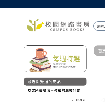
首
最近閱覽過的商品
以弗所書講壇－教會的屬靈特質
more