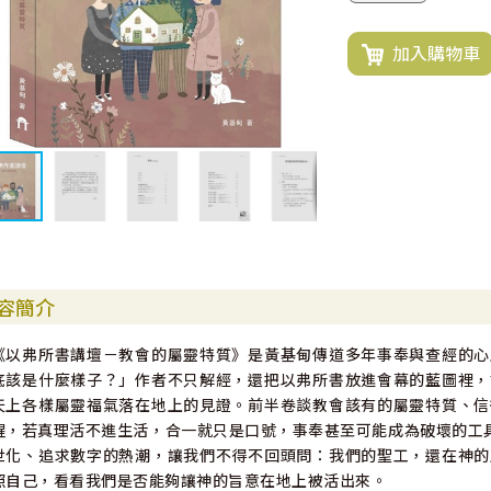
加入購物車
容簡介
《以弗所書講壇－教會的屬靈特質》是黃基甸傳道多年事奉與查經的心
底該是什麼樣子？」作者不只解經，還把以弗所書放進會幕的藍圖裡，
天上各樣屬靈福氣落在地上的見證。前半卷談教會該有的屬靈特質、信
醒，若真理活不進生活，合一就只是口號，事奉甚至可能成為破壞的工
世化、追求數字的熱潮，讓我們不得不回頭問：我們的聖工，還在神的
照自己，看看我們是否能夠讓神的旨意在地上被活出來。