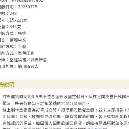
SBN：9786269977802
出版日期：20250715
頁數：248
尺寸：15x21cm
重量：345克
排版方式：橫排
語言：繁體中文
裝訂方式：平裝
印刷方式：單色印刷
分類：聖經論叢／以弗所書
適用對象：適用所有人
物說明
訂單備貨時間約3-5天不包含週末及國定假日，庫存足夠為當日或隔
情況，將另行通知。詳細請點選
常見訂單問題
。
線上刷卡金額僅為訂單成立時，銀行預先授權金額，並未立即扣款，
出貨單上金額，故如有更改訂單、缺貨或取消訂購，皆不會有刷退程
為維護您的權益，如因個人因素欲辦理退貨，請維持產品原狀並依原