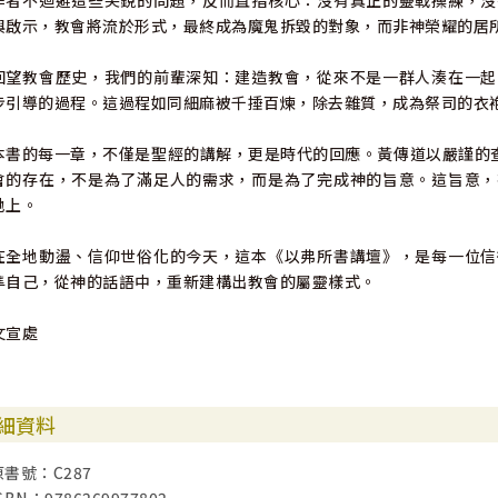
作者不迴避這些尖銳的問題，反而直指核心：沒有真正的靈戰操練，沒
與啟示，教會將流於形式，最終成為魔鬼拆毀的對象，而非神榮耀的居
回望教會歷史，我們的前輩深知：建造教會，從來不是一群人湊在一起
步引導的過程。這過程如同細麻被千捶百煉，除去雜質，成為祭司的衣
本書的每一章，不僅是聖經的講解，更是時代的回應。黃傳道以嚴謹的
會的存在，不是為了滿足人的需求，而是為了完成神的旨意。這旨意，
地上。
在全地動盪、信仰世俗化的今天，這本《以弗所書講壇》，是每一位信
準自己，從神的話語中，重新建構出教會的屬靈樣式。
文宣處
細資料
原書號：C287