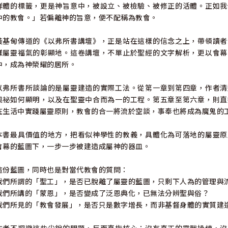
群體的標籤，更是神旨意中，被設立、被檢驗、被修正的活體。正如我
中的教會。」若偏離神的旨意，便不配稱為教會。
黃基甸傳道的《以弗所書講壇》，正是站在這樣的信念之上，帶領讀者
樣屬靈福氣的彰顯地。這卷講壇，不單止於聖經的文字解析，更以會幕
中，成為神榮耀的居所。
以弗所書所談論的是屬靈建造的實際工法。從第一章到第四章，作者清
奧祕如何顯明，以及在聖靈中合而為一的工程。第五章至第六章，則直
在生活中實踐屬靈原則，教會的合一將流於空談，事奉也將成為魔鬼的
本書最具價值的地方，把看似神學性的教義，具體化為可落地的屬靈原
會幕的藍圖下，一步一步被建造成屬神的器皿。
這份藍圖，同時也是對當代教會的質問：
我們所謂的「聖工」，是否已脫離了屬靈的藍圖，只剩下人為的管理與
我們所講的「蒙恩」，是否變成了泛恩典化，已無法分辨聖與俗？
我們所見的「教會發展」，是否只是數字增長，而非基督身體的實質建