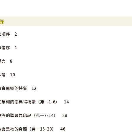
錄
出版序 2
作者序 4
導言 8
本論 10
教會屬靈的特質 12
使榮耀的恩典得稱讚（弗一1-6） 14
應許的聖靈為印記（弗一7-14） 28
教會是祂的身體（弗一15-23） 46