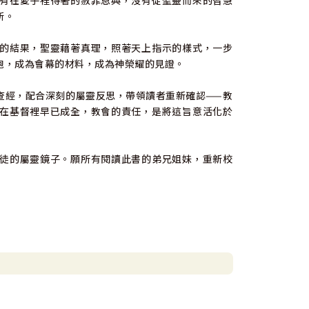
有在愛子裡得著的赦罪恩典，沒有從聖靈而來的智慧
所。
的結果，聖靈藉著真理，照著天上指示的樣式，一步
袍，成為會幕的材料，成為神榮耀的見證。
查經，配合深刻的屬靈反思，帶領讀者重新確認——教
在基督裡早已成全，教會的責任，是將這旨意活化於
徒的屬靈鏡子。願所有閱讀此書的弟兄姐妹，重新校