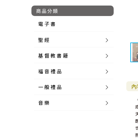
商品分類
電 子 書
聖 經
基 督 教 書 籍
新 舊 約 聖 經
福 音 禮 品
簡 體 聖 經
聖 經 論 叢
和 合 本
內
一 般 禮 品
英 文 聖 經
神 學 類
福 音 飾 品 配 件
和 合 本 標 點
參 考 書 工 具 書
音 樂
外 文 聖 經
實 踐 神 學
福 音 家 飾 用 品
一 般 卡 片
新 標 點 和 合 本
K J V
摩 西 五 經
系 統 神 學
福 音 項 鍊
讀 經 法
中 外 文 聖 經
教 會 歷 史
福 音 生 活 雜 貨
一 般 文 具
詩 本 樂 譜
和 合 本 修 訂 版
E S V
歷 史 書
神 、 創 造
宣 教 差 傳
福 音 耳 環 / 耳 夾
福 音 桌 飾 品
萬 用 卡
釋 經 法
創 世 記
註 釋 本 聖 經
生 命 造 就
福 音 食 器 廚 房
食 器 廚 房
C D
現 代 中 文 譯 本
G N B
和 合 本 / N I V
舊 約 註 釋
基 督
社 會 參 與
歷 史
福 音 手 環 / 手 鍊
福 音 布 軸 掛 畫
福 音 服 飾 布 品
貼 紙
日 記 . 筆 記
音 樂 叢 書
聖 經 概 論
出 埃 及 記
約 書 亞 記