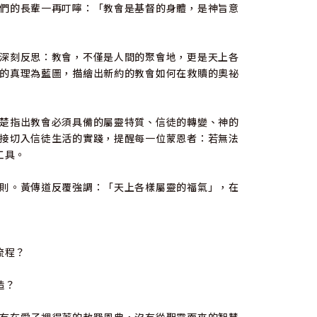
們的長輩一再叮嚀：「教會是基督的身體，是神旨意
深刻反思：教會，不僅是人間的聚會地，更是天上各
的真理為藍圖，描繪出新約的教會如何在救贖的奧祕
楚指出教會必須具備的屬靈特質、信徒的轉變、神的
接切入信徒生活的實踐，提醒每一位蒙恩者：若無法
工具。
則。黃傳道反覆強調：「天上各樣屬靈的福氣」，在
流程？
造？