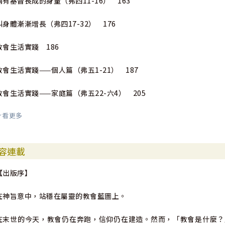
滿有基督長成的身量（弗四11-16） 163
叫身體漸漸增長（弗四17-32） 176
教會生活實踐 186
教會生活實踐——個人篇（弗五1-21） 187
教會生活實踐——家庭篇（弗五22-六4） 205
看更多
教會生活實踐——社會篇（弗六5-9） 223
教會生活實踐——末了的話（弗六10-24） 233
容連載
編後語 246
【出版序】
在神旨意中，站穩在屬靈的教會藍圖上。
在末世的今天，教會仍在奔跑，信仰仍在建造。然而，「教會是什麼？