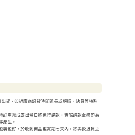
日出貨，如遇廠商調貨時間延長或絕版、缺貨等特殊
待訂單完成寄出當日將進行請款，實際請款金額即為
序產生。
包裝包好，於收到商品鑑賞期七天內，將與欲退貨之