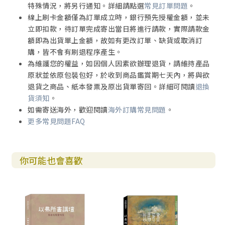
特殊情況，將另行通知。詳細請點選
常見訂單問題
。
線上刷卡金額僅為訂單成立時，銀行預先授權金額，並未
立即扣款，待訂單完成寄出當日將進行請款，實際請款金
額即為出貨單上金額，故如有更改訂單、缺貨或取消訂
購，皆不會有刷退程序產生。
為維護您的權益，如因個人因素欲辦理退貨，請維持產品
原狀並依原包裝包好，於收到商品鑑賞期七天內，將與欲
退貨之商品、紙本發票及原出貨單寄回。詳細可閱讀
退換
貨須知
。
如需寄送海外，歡迎閱讀
海外訂購常見問題
。
更多常見問題FAQ
你可能也會喜歡