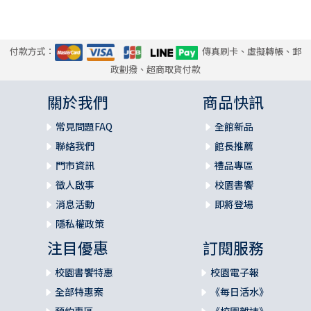
付款方式：
傳真刷卡、虛擬轉帳、郵
政劃撥、超商取貨付款
關於我們
商品快訊
常見問題FAQ
全館新品
聯絡我們
館長推薦
門市資訊
禮品專區
徵人啟事
校園書饗
消息活動
即將登場
隱私權政策
注目優惠
訂閱服務
校園書饗特惠
校園電子報
全部特惠案
《每日活水》