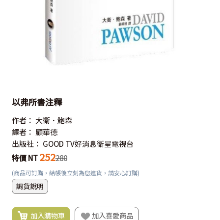
以弗所書注釋
作者：
大衛．鮑森
譯者：
顧華德
出版社：
GOOD TV好消息衛星電視台
252
特價 NT
280
(商品可訂購，結帳後立刻為您進貨，請安心訂購)
調貨說明
加入購物車
加入喜愛商品