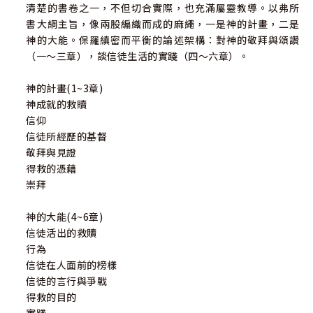
清楚的書卷之一，不但切合實際，也充滿屬靈教導。以弗所
書大綱主旨，像兩股編織而成的麻繩，一是神的計畫，二是
神的大能。保羅縝密而平衡的論述架構：對神的敬拜與頌讚
（一～三章），談信徒生活的實踐（四～六章）。
神的計畫(1~3章)
神成就的救贖
信仰
信徒所經歷的基督
敬拜與見證
得救的憑藉
崇拜
神的大能(4~6章)
信徒活出的救贖
行為
信徒在人面前的榜樣
信徒的言行與爭戰
得救的目的