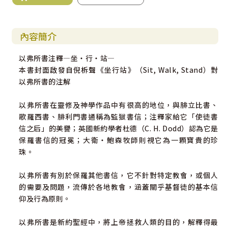
內容簡介
以弗所書注釋―坐‧行‧站―
本書封面啟發自倪柝聲《坐行站》（Sit, Walk, Stand）對
以弗所書的注解
以弗所書在靈修及神學作品中有很高的地位，與腓立比書、
歌羅西書、腓利門書通稱為監獄書信；注釋家給它「使徒書
信之后」的美譽；英國新約學者杜德（C. H. Dodd）認為它是
保羅書信的冠冕；大衛‧鮑森牧師則視它為一顆寶貴的珍
珠。
以弗所書有別於保羅其他書信，它不針對特定教會，或個人
的需要及問題，流傳於各地教會，涵蓋關乎基督徒的基本信
仰及行為原則。
以弗所書是新約聖經中，將上帝拯救人類的目的，解釋得最