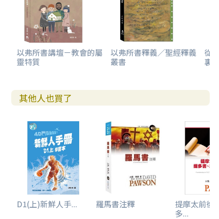
以弗所書講壇－教會的屬
以弗所書釋義／聖經釋義
從
靈特質
叢書
裏
其他人也買了
D1(上)新鮮人手...
羅馬書注釋
提摩太前後
多...