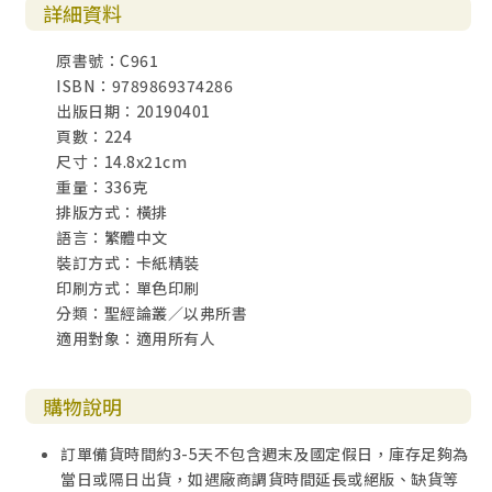
詳細資料
原書號：C961
ISBN：9789869374286
出版日期：20190401
頁數：224
尺寸：14.8x21cm
重量：336克
排版方式：橫排
語言：繁體中文
裝訂方式：卡紙精裝
印刷方式：單色印刷
分類：聖經論叢／以弗所書
適用對象：適用所有人
購物說明
訂單備貨時間約3-5天不包含週末及國定假日，庫存足夠為
當日或隔日出貨，如遇廠商調貨時間延長或絕版、缺貨等