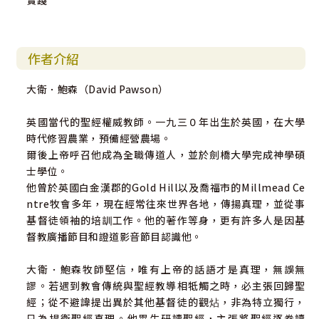
實踐
作者介紹
大衛．鮑森（David Pawson）
英國當代的聖經權威教師。一九三０年出生於英國，在大學
時代修習農業，預備經營農場。
爾後上帝呼召他成為全職傳道人，並於劍橋大學完成神學碩
士學位。
他曾於英國白金漢郡的Gold Hill以及喬福市的Millmead Ce
ntre牧會多年，現在經常往來世界各地，傳揚真理，並從事
基督徒領袖的培訓工作。他的著作等身，更有許多人是因基
督教廣播節目和證道影音節目認識他。
大衛．鮑森牧師堅信，唯有上帝的話語才是真理，無誤無
謬。若遇到教會傳統與聖經教導相牴觸之時，必主張回歸聖
經；從不避諱提出異於其他基督徒的觀炶，非為特立獨行，
只為捍衛聖經真理。他畢生研讀聖經，主張將聖經逐卷讀