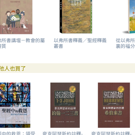
弗所書講壇－教會的屬
以弗所書釋義／聖經釋義
從以弗所
特質
叢書
裏的福分
他人也買了
中的救恩：領受...
麥克阿瑟新約註釋-...
麥克阿瑟新約註釋-..