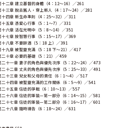
第十二章 建立基督的身體（4：12～16）╱261
第十三章 脫去舊人，穿上新人（4：17～24）╱281
第十四章 新生命準則（4：25～32）╱311
第十五章 憑愛心行事（5：1～7）╱331
第十六章 活在光明中（5：8～14）╱351
第十七章 按智慧行事（5：15～17）╱369
第十八章 不要醉酒（5：18 上）╱391
第十九章 被聖靈充滿（5：18 下～21）╱417
第二十章 必要的基礎（5：21）╱459
第二十一章 妻子的角色與優先次序（5：22～24）╱473
第二十二章 丈夫的角色與優先次序（5：25～33）╱491
第二十三章 兒女和父母的責任（6：1～4）╱517
第二十四章 被聖靈充滿的工作關係（6：5～9）╱541
第二十五章 信徒的爭戰（6：10～13）╱557
第二十六章 信徒的軍裝—第一部分（6：14～15）╱581
第二十七章 信徒的軍裝—第二部分（6：16～17）╱601
第二十八章 隨時禱告（6：18～24）╱631