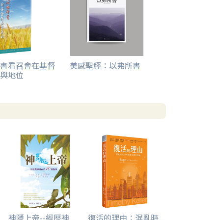
書看召會在基督
美感聖經：以弗所書
與地位
.
神隱上帝--經歷神...
復活的理由：混亂時...