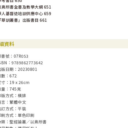
參考書目 650
以弗所書全書及教學大綱 651
華人基督徒培訓供應中心 659
「華訓叢書」出版書目 661
細資料
原書號：07R053
SBN：9789862773642
出版日期：20230801
頁數：672
寸：19 x 26cm
重量：745克
排版方式：橫排
語言：繁體中文
裝訂方式：平裝
印刷方式：單色印刷
分類：聖經論叢／以弗所書