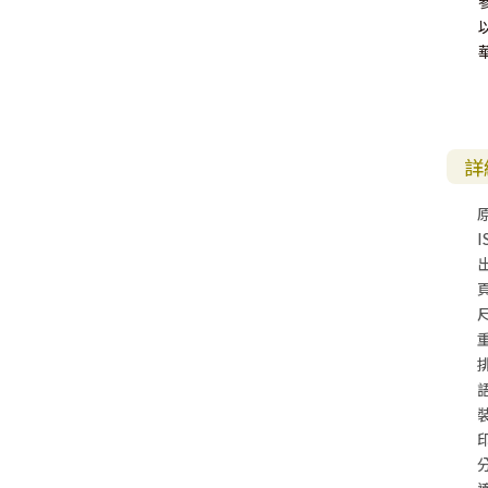
詳
I
尺