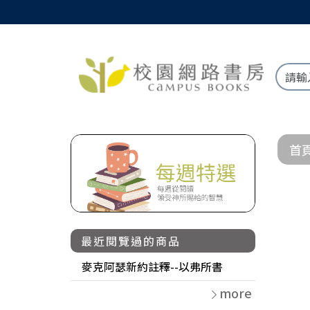
首
最近閱覽過的商品
麥克阿瑟新約註釋--以弗所書
more