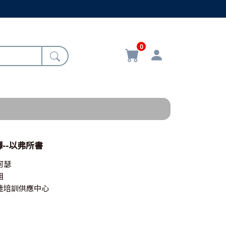
0
--以弗所書
阿瑟
組
徒培訓供應中心