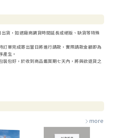
日出貨，如遇廠商調貨時間延長或絕版、缺貨等特殊
待訂單完成寄出當日將進行請款，實際請款金額即為
序產生。
包裝包好，於收到商品鑑賞期七天內，將與欲退貨之
more