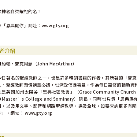
願神親自榮耀祂的名！
◎「恩典賜你」網址：www.gty.org
者介紹
■約翰‧麥克阿瑟（John MacArthur）
今日著名的聖經教師之一，也是許多暢銷書籍的作者，其所著的「麥克
人、聖經教師預備講章必讀，也深受信徒喜愛，作為每日靈修的輔助資
他是美國加州太陽谷「恩典社區教會」（Grace Community Church in 
（Master’s College and Seminary）院長，同時也負責「恩
目，以及用文字、影音和網路聖經教導，遍及全球。如要查詢更多有關
你」，網址： www.gty.org