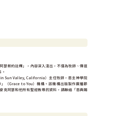
阿瑟新約註釋」，內容深入淺出，不僅為牧師、傳道
料。
Sun Valley, California）主任牧師，恩主神學院
典賜你」（Grace to You）機構。該機構出版製作廣播節
麥克阿瑟和他所有聖經教導的資料，請聯絡「恩典賜