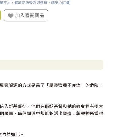
數量不足，將於結帳後為您進貨，請安心訂購)
加入喜愛商品
屬靈資源的方式是患了「屬靈營養不良症」的危險，
信告訴基督徒，他們在耶穌基督和祂的教會裡有極大
個層面、每個關係中都能夠活出豐盛，彰顯神所當得
意依然如此。