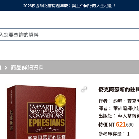
2026校園網路書房週年慶：與上帝同行的人生地圖！
頁
商品詳細資料
麥克阿瑟新約註釋
作者：
約翰．麥克
譯者：
華訓編譯小
出版社：
華人基督
621
特價 NT
690
參考庫存量：
1