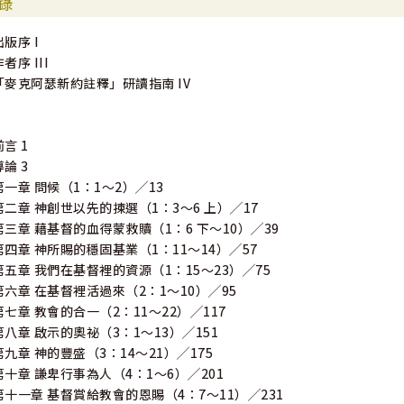
錄
出版序 I
者序 III
「麥克阿瑟新約註釋」研讀指南 IV
前言 1
導論 3
第一章 問候（1：1～2）╱13
第二章 神創世以先的揀選（1：3～6 上）╱17
第三章 藉基督的血得蒙救贖（1：6 下～10）╱39
第四章 神所賜的穩固基業（1：11～14）╱57
第五章 我們在基督裡的資源（1：15～23）╱75
第六章 在基督裡活過來（2：1～10）╱95
第七章 教會的合一（2：11～22）╱117
第八章 啟示的奧祕（3：1～13）╱151
第九章 神的豐盛（3：14～21）╱175
第十章 謙卑行事為人（4：1～6）╱201
第十一章 基督賞給教會的恩賜（4：7～11）╱231