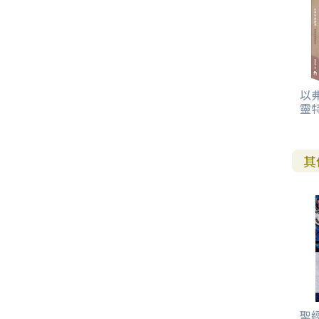
以
靈
其
聖經