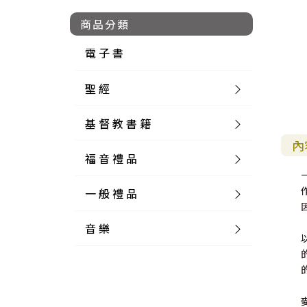
商品分類
電 子 書
聖 經
基 督 教 書 籍
新 舊 約 聖 經
內
福 音 禮 品
簡 體 聖 經
聖 經 論 叢
和 合 本
一 般 禮 品
英 文 聖 經
神 學 類
福 音 飾 品 配 件
和 合 本 標 點
參 考 書 工 具 書
音 樂
外 文 聖 經
實 踐 神 學
福 音 家 飾 用 品
一 般 卡 片
新 標 點 和 合 本
K J V
摩 西 五 經
系 統 神 學
福 音 項 鍊
讀 經 法
中 外 文 聖 經
教 會 歷 史
福 音 生 活 雜 貨
一 般 文 具
詩 本 樂 譜
和 合 本 修 訂 版
E S V
歷 史 書
神 、 創 造
宣 教 差 傳
福 音 耳 環 / 耳 夾
福 音 桌 飾 品
萬 用 卡
釋 經 法
創 世 記
註 釋 本 聖 經
生 命 造 就
福 音 食 器 廚 房
食 器 廚 房
C D
現 代 中 文 譯 本
G N B
和 合 本 / N I V
舊 約 註 釋
基 督
社 會 參 與
歷 史
福 音 手 環 / 手 鍊
福 音 布 軸 掛 畫
福 音 服 飾 布 品
貼 紙
日 記 . 筆 記
音 樂 叢 書
聖 經 概 論
出 埃 及 記
約 書 亞 記