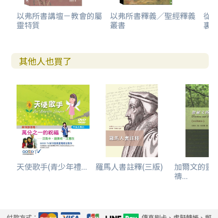
以弗所書講壇－教會的屬
以弗所書釋義／聖經釋義
從
靈特質
叢書
裏
其他人也買了
天使歌手(青少年禮...
羅馬人書註釋(三版)
加爾文的靈
禱...
付款方式：
傳真刷卡、虛擬轉帳、郵