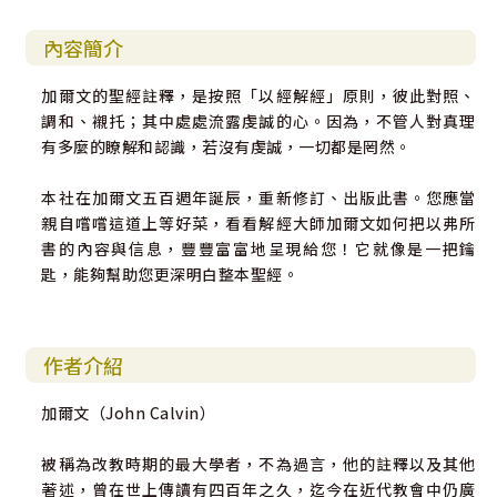
內容簡介
加爾文的聖經註釋，是按照「以經解經」原則，彼此對照、
調和、襯托；其中處處流露虔誠的心。因為，不管人對真理
有多麼的瞭解和認識，若沒有虔誠，一切都是罔然。
本社在加爾文五百週年誕辰，重新修訂、出版此書。您應當
親自嚐嚐這道上等好菜，看看解經大師加爾文如何把以弗所
書的內容與信息，豐豐富富地呈現給您！它就像是一把鑰
匙，能夠幫助您更深明白整本聖經。
作者介紹
加爾文（John Calvin）
被稱為改教時期的最大學者，不為過言，他的註釋以及其他
著述，曾在世上傳讀有四百年之久，迄今在近代教會中仍廣