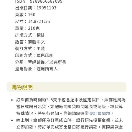
ISBN：9789866687099
出版日期：19951103
頁數：160
尺寸：14.8x21cm
重量：210克
排版方式：橫排
語言：繁體中文
裝訂方式：平裝
印刷方式：單色印刷
分類：聖經論叢／以弗所書
適用對象：適用所有人
購物說明
訂單備貨時間約3-5天不包含週末及國定假日，庫存足夠為
當日或隔日出貨，如遇廠商調貨時間延長或絕版、缺貨等
特殊情況，將另行通知。詳細請點選
常見訂單問題
。
線上刷卡金額僅為訂單成立時，銀行預先授權金額，並未
立即扣款，待訂單完成寄出當日將進行請款，實際請款金