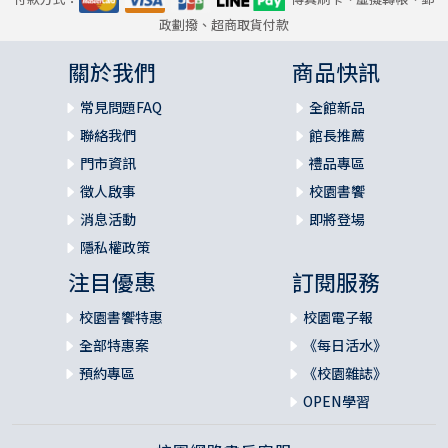
政劃撥、超商取貨付款
關於我們
商品快訊
常見問題FAQ
全館新品
聯絡我們
館長推薦
門市資訊
禮品專區
徵人啟事
校園書饗
消息活動
即將登場
隱私權政策
注目優惠
訂閱服務
校園書饗特惠
校園電子報
全部特惠案
《每日活水》
預約專區
《校園雜誌》
OPEN學習