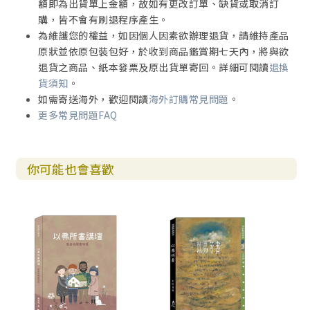
額即為出貨單上金額，故如有更改訂單、缺貨或取消訂
購，皆不會有刷退程序產生。
為維護您的權益，如因個人因素欲辦理退貨，請維持產品
原狀並依原包裝包好，於收到商品鑑賞期七天內，將與欲
退貨之商品、紙本發票及原出貨單寄回。詳細可閱讀
退換
貨須知
。
如需寄送海外，歡迎閱讀
海外訂購常見問題
。
更多常見問題FAQ
你可能也會喜歡