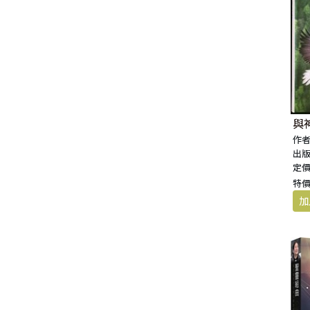
與
作者
出版
定價
特價