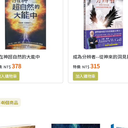
在神超自然的大能中
378
315
: NT$
特價: NT$
有
46
個商品