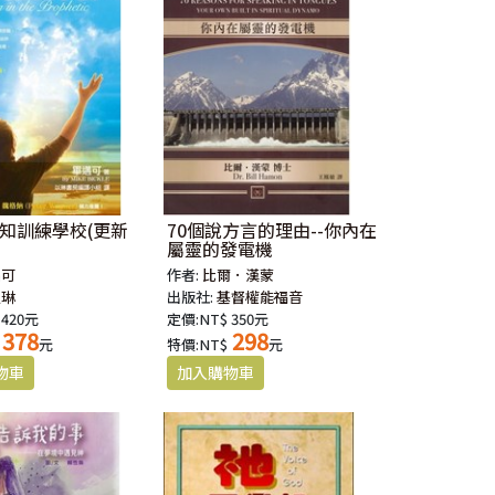
先知訓練學校(更新
70個說方言的理由--你內在
屬靈的發電機
邁可
作者:
比爾．漢蒙
以琳
出版社:
基督權能福音
 420元
定價:NT$ 350元
378
298
元
特價:NT$
元