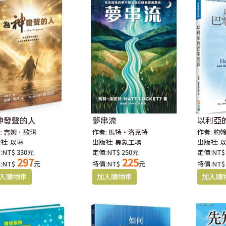
神發聲的人
夢串流
以利亞的
:
吉姆．歌珥
作者:
馬特・洛克特
作者:
約
社:
以琳
出版社:
異象工場
出版社:
:NT$ 330元
定價:NT$ 250元
定價:NT$
297
225
:NT$
元
特價:NT$
元
特價:NT$