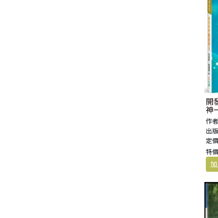
福 音 小 禮 卡
特 殊 問 題
小 組 教 會
幼 稚 教 材
畫 冊
哈 巴 谷 書
歌 羅 西 書
約 翰 壹 、 貳 、 參 書
其 他 福 音 卡 片
生 活 教 導
成 人 教 材
西 番 雅 書
帖 撒 羅 尼 迦 前 後
猶 大 書
主 日 學 教 材
哈 該 書
提 摩 太 前 後
歸 納 法 研 經
撒 迦 利 亞 書
提 多 書
開
神
紙 品
瑪 拉 基 書
腓 利 門 書
作者
出版
定價
教 牧 書 信
特價