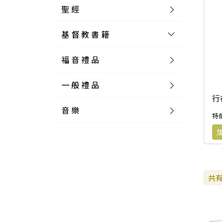
聖 經
基 督 教 書 籍
新 舊 約 聖 經
福 音 禮 品
簡 體 聖 經
聖 經 論 叢
和 合 本
一 般 禮 品
英 文 聖 經
神 學 類
福 音 飾 品 配 件
和 合 本 標 點
參 考 書 工 具 書
行
音 樂
外 文 聖 經
實 踐 神 學
福 音 家 飾 用 品
一 般 卡 片
新 標 點 和 合 本
K J V
摩 西 五 經
系 統 神 學
福 音 項 鍊
讀 經 法
特價
中 外 文 聖 經
教 會 歷 史
福 音 生 活 雜 貨
一 般 文 具
詩 本 樂 譜
和 合 本 修 訂 版
E S V
歷 史 書
神 、 創 造
宣 教 差 傳
福 音 耳 環 / 耳 夾
福 音 桌 飾 品
萬 用 卡
釋 經 法
創 世 記
註 釋 本 聖 經
生 命 造 就
福 音 食 器 廚 房
食 器 廚 房
C D
現 代 中 文 譯 本
G N B
和 合 本 / N I V
舊 約 註 釋
基 督
社 會 參 與
歷 史
福 音 手 環 / 手 鍊
福 音 布 軸 掛 畫
福 音 服 飾 布 品
貼 紙
日 記 . 筆 記
音 樂 叢 書
聖 經 概 論
出 埃 及 記
約 書 亞 記
共
選 摘 本
見 證 傳 記
福 音 文 具
傢 俱 燈 飾
新 譯 本
其 他 英 文 聖 經
和 合 本 / N K J V
新 約 註 釋
聖 靈
教 牧
中 國 歷 史
初 信 造 就
福 音 戒 指
福 音 壁 掛 框 匾
福 音 鐘 錶 類
福 音 收 納 瓶 罐
明 信 片 . 書 籤
鉛 筆 袋 盒
杯 盤 壺 碗
詩 歌 本 譜
中 文 詩 歌 演 唱 C D
聖 經 史 地
利 未 記
士 師 記
福 音 佈 道
福 音 卡 片
新 漢 語 譯 本
新 標 點 和 合 本 / K J V
智 慧 詩 歌 書
救 恩
其 它 團 契
外 國 歷 史
禱 告
福 音 見 證
福 音 胸 針 / 別 針
福 音 相 框
福 音 磁 鐵
福 音 食 品 / 飲 品
福 音 資 料 夾 袋
筆 類
食 品
節 慶 樂 譜
外 文 詩 歌 演 唱 C D
聖 經 歷 史
民 數 記
路 得 記
輔 導
馬 克 杯 / 咖 啡 杯