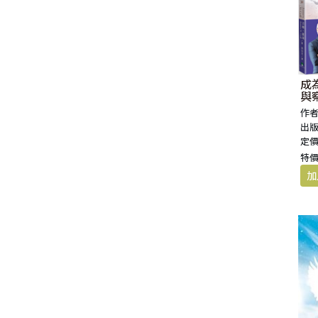
成
與
作者
出版
定價
特價