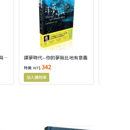
成為分辨者--從神來的洞見與察驗之道
譯夢時代--你的夢無比地有意義
行在神蹟中-
342
19
特價: NT$
特價: NT$