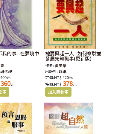
訴我的事--在夢境中
祂要興起一人--如何察驗並
發展先知職事(更新版)
性姝
作者:
翟辛蒂
以琳代理
出版社:
以琳
 400元
定價:NT$ 420元
360
378
元
特價:NT$
元