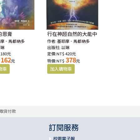
的恩膏
行在神超自然的大能中
耶摩．馬都納多
作者:
基耶摩．馬都納多
以琳
出版社:
以琳
 180元
定價:NT$ 420元
162
378
元
特價:NT$
元
取貨付款
訂閱服務
校園電子報