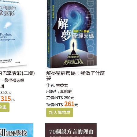
巴掌雲彩(二版)
解夢聖經密碼：我做了什麼
夢
翰．桑得福夫婦
作者:
林香君
以琳
出版社:
真哪噠
 350元
315
定價:NT$ 290元
元
261
特價:NT$
元