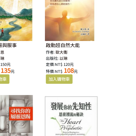
賜與服事
啟動超自然大能
智恩
作者:
歐大衛
以琳
出版社:
以琳
 150元
定價:NT$ 120元
135
108
元
特價:NT$
元