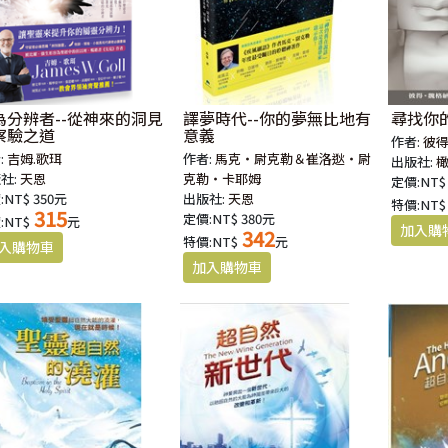
為分辨者--從神來的洞見
譯夢時代--你的夢無比地有
尋找你
察驗之道
意義
作者:
彼
:
吉姆.歌珥
作者:
馬克‧尉克勒＆崔洛逖‧尉
出版社:
社:
天恩
克勒‧卡耶姆
定價:NT$
:NT$ 350元
出版社:
天恩
特價:NT$
315
定價:NT$ 380元
:NT$
元
342
特價:NT$
元