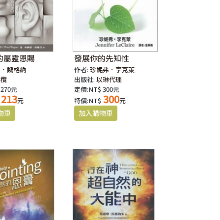
的屬靈恩賜
發展你的先知性
得．魏格納
作者:
珍妮弗．李克萊
橄欖
出版社:
以琳代理
 270元
定價:NT$ 300元
213
300
元
特價:NT$
元