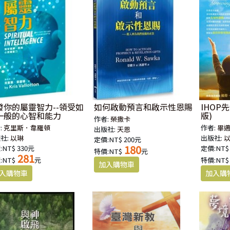
發你的屬靈智力--領受如
如何啟動預言和啟示性恩賜
IHOP
一般的心智和能力
版)
作者:
榮撒卡
:
克里斯．韋羅頓
作者:
畢
出版社:
天恩
社:
以琳
出版社:
定價:NT$ 200元
180
:NT$ 330元
定價:NT$
特價:NT$
元
281
:NT$
元
特價:NT$