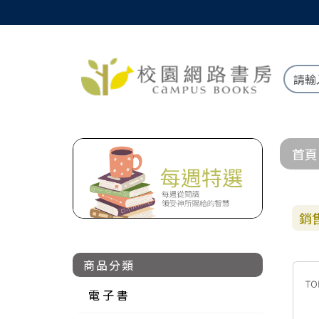
首頁
銷
商品分類
電 子 書