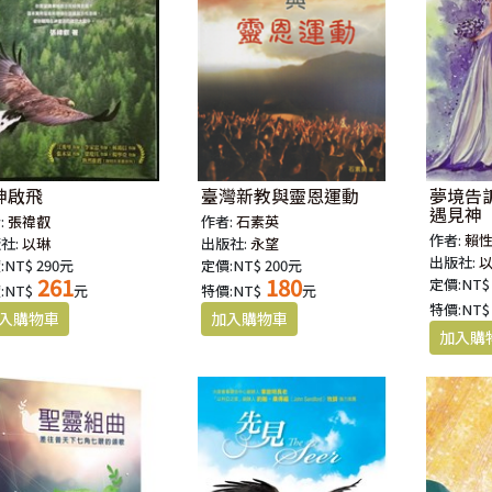
神啟飛
臺灣新教與靈恩運動
夢境告
遇見神
:
張禕叡
作者:
石素英
作者:
賴
社:
以琳
出版社:
永望
出版社:
:NT$ 290元
定價:NT$ 200元
261
180
定價:NT$
:NT$
元
特價:NT$
元
特價:NT$