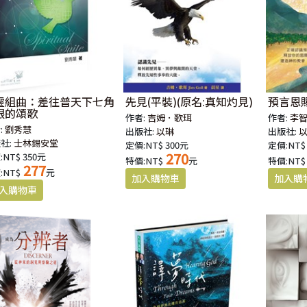
靈組曲：差往普天下七角
先見(平裝)(原名:真知灼見)
預言恩
眼的頌歌
作者:
吉姆．歌珥
作者:
李
:
劉秀慧
出版社:
以琳
出版社:
社:
士林錫安堂
定價:NT$ 300元
定價:NT$
270
:NT$ 350元
特價:NT$
元
特價:NT$
277
:NT$
元