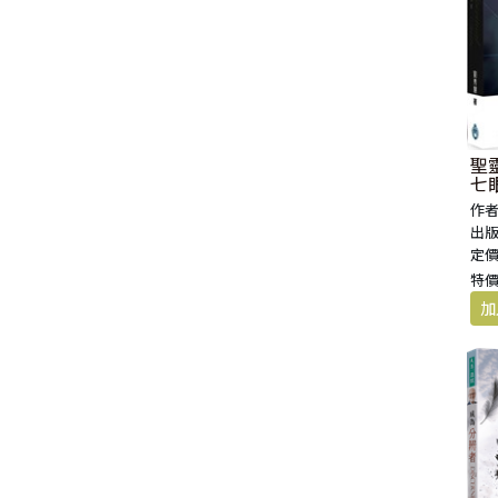
聖
七
作者
出版
定價
特價