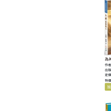
生 活 教 導
教 會 儀 式 用 品
新 普 及 譯 本
新 標 點 和 合 本 / N R S V
大 先 知 書
人
派 別
靈 修
生 活 見 證
佈 道 講 章
福 音 匙 圈 / 吊 飾
十 字 架
福 音 雜 貨 禮 品
福 音 杯 款 / 茶 壺
福 音 辦 公 用 品
福 音 受 洗 卡 片
證 件 用 品
福 音 演 奏 C D
聖 經 地 理
申 命 記
撒 母 耳 上 下
約 伯 記
醫 治
茶 杯 / 茶 具
專 題 論 述
福 音 包 夾 類
當 代 譯 本
和 合 本 修 訂 版 / E S V
小 先 知 書
末 世
異 端
培 靈
傳 記
單 張
倫 理
福 音 服 飾 配 件
福 音 掛 飾
福 音 遊 戲 品
福 音 食 器 / 鍋 具
福 音 書 寫 用 品
福 音 生 日 卡 片
雜 文 紙 品
節 慶 C D
新 約 歷 史
列 王 記 上 下
詩 篇
以 賽 亞 書
倫 理 學
福 音 馬 克 杯 / 咖 啡 杯
餐 具 / 鍋 具
教 會
其 他 中 文 聖 經
現 代 中 文 譯 本 / T E V
四 福 音 書
教 義
文 獻 信 條
事 奉
見 證
小 冊
交 友
福 音 其 他 飾 品 配 件
福 音 水 晶
福 音 3 C 電 器
福 音 證 件 用 品
福 音 萬 用 卡 片
辦 公 用 品
信 息 . 見 證 C D
聖 經 人 物
歷 代 志 上 下
箴 言
耶 利 米 書
何 西 阿 書
福 音 保 溫 瓶 / 隨 身 瓶
保 溫 瓶 / 隨 行 杯
訓 練 材 料
新 譯 本 / E S V
保 羅 書 信
護 教 學
與 其 它 宗 教
講 章
佈 道 工 作
婚 姻
講 道
福 音 座 台 盒 用 品
福 音 香 氛 美 妝 保 養
福 音 筆 記 手 冊
福 音 謝 卡 / 邀 請 卡 / 慰 問
年 月 曆 . 日 誌
影 音 軟 體
登 山 寶 訓
以 斯 拉 記
傳 道 書
耶 利 米 哀 歌
約 珥 書
馬 太 福 音
福 音 玻 璃 杯 / 水 杯
卡
文 藝 類
新 譯 本 / N I V
普 通 書 信
神 學 專 題
教 會 復 興
其 它
福 音 叢 書
家 庭
管 家 職 份
小 組 材 料
福 音 抱 枕 / 套
福 音 春 聯
福 音 文 具 紙 品
兒 童 故 事 C D
耶 穌 生 平 與 教 訓
尼 希 米 記
雅 歌
以 西 結 書
阿 摩 司 書
馬 可 福 音
羅 馬 書
福 音 茶 壺 / 水 壺
為
福 音 金 句 盒 卡
作者
出版
新 普 及 譯 本 / N L T
其 他 書 信
其 它
台 灣 歷 史
文 選
兒 童
崇 拜 、 儀 式
工 作 訓 練
小 說 故 事
福 音 年 日 誌 曆
聖 經 文 學
以 斯 帖 記
但 以 理 書
俄 巴 底 亞 書
路 加 福 音
哥 林 多 前 後
希 伯 來 書
其 他 福 音 杯 壺 款 及 周 邊
定價
福 音 貼 紙
特價
其 他 中 外 文 聖 經
新 約 歷 史 書
青 少 年
靈 恩
研 經 材 料
詩 、 散 文
福 音 包 裝 用 品
聖 經 故 事
約 拿 書
約 翰 福 音
加 拉 太 書
雅 各 書
啟 示 錄
信 徒 神 學
福 音 明 信 片 . 書 籤
成 人
教 育
兒 童 教 材
劇 本 遊 戲
福 音 文 具 雜 貨
聖 經 神 學
彌 迦 書
以 弗 所 書
彼 得 前 書
使 徒 行 傳
靈 界
福 音 季 節 卡
職 業
文 字 工 作
青 少 年 教 材
兒 童 故 事 C D
偽 經 次 經
那 鴻 書
腓 立 比 書
彼 得 後 書