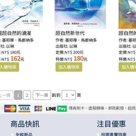
靈超自然的澆灌
超自然新世代
超自然
:
基耶摩．馬都納多
作者:
基耶摩．馬都納多
作者:
基
社:
以琳
出版社:
以琳
出版社:
:NT$ 180元
定價:NT$ 200元
定價:NT$
162
180
:NT$
元
特價:NT$
元
特價:NT$
1
2
跳到
頁
式：
傳真刷卡、虛擬轉帳、郵政劃撥、超商
商品快訊
注目優惠
全館新品
校園書饗特惠