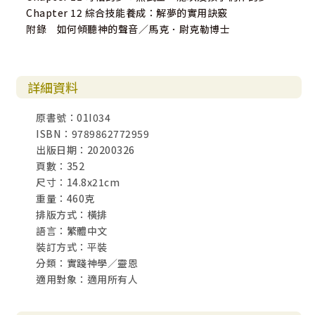
Chapter 12 綜合技能養成：解夢的實用訣竅
附錄 如何傾聽神的聲音／馬克．尉克勒博士
詳細資料
原書號：01I034
ISBN：9789862772959
出版日期：20200326
頁數：352
尺寸：14.8x21cm
重量：460克
排版方式：橫排
語言：繁體中文
裝訂方式：平裝
分類：實踐神學／靈恩
適用對象：適用所有人