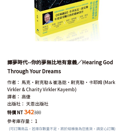
譯夢時代--你的夢無比地有意義／Hearing God
Through Your Dreams
作者：
馬克‧尉克勒＆崔洛逖‧尉克勒‧卡耶姆
(Mark
Virkler & Charity Virkler Kayemb)
譯者：
高倢
出版社：
天恩出版社
342
特價 NT
380
參考庫存量：
1
(可訂購商品，若庫存數量不足，將於結帳後為您進貨，請安心訂購)