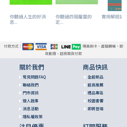
你聽過人生的好消
你聽過四個屬靈的
實用解經講
息...
定...
付款方式：
傳真刷卡、虛擬轉帳、郵
政劃撥、超商取貨付款
關於我們
商品快訊
常見問題FAQ
全館新品
聯絡我們
館長推薦
門市資訊
禮品專區
徵人啟事
校園書饗
消息活動
即將登場
隱私權政策
注目優惠
訂閱服務