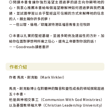
◎閱讀本書會讓你強烈渴望主透過夢的語言向你顯明祂的
心。我衷心推薦本書給每個渴望瞭解神如何透過夢與我們溝
通，並試圖學習以合乎聖經且可信賴的方式來解釋祂的信息
的人。願主賜你許多的夢！
－－但以理‧倫格／歐羅波特港區福音教會主任牧師
◎本書以扎實的聖經基礎，並諸多範例及建設性的方針，加
給你在面對夢想時所需之信心，還有上帝要對你說的話！
－－Goodreads讀者書評
作者介紹
作者 馬克•尉克勒（Mark Virkler）
馬克•尉克勒博士在聆聽神的聲音和靈性成長的領域撰寫超過
五十本書。
他是與神相交事工（Communion With God Ministries）
以及基督教領袖大學（Christian Leadership University）