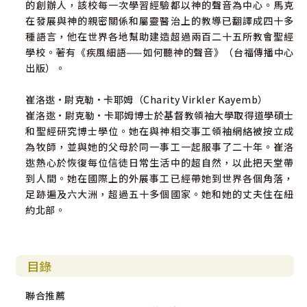
的創辦人，該校每一次學習經驗都以神的聲音為中心。馬克
在發展與神的親密關係和屬靈醫治上的教導已翻譯成四十多
種語言，他在世界各地幫助建造超過兩百二十五所教會聖經
學校。著有《疾風細語——如何聽神的聲音》（台福傳播中心
出版）。
崔洛逖•尉克勒•卡耶姆（Charity Virkler Kayemb）
崔洛逖•尉克勒•卡耶姆博士於基督教領袖大學取得道學碩士
和聖經研究博士學位。她在與神相交事工領袖網絡被按立成
為牧師，並與她的父母於同一事工一起服事了二十年。崔洛
逖熱心於恢復每位信徒日常生活中的超自然，以此把天堂帶
到人間。她在國際上的外展事工已經帶她到世界各個角落，
足跡遍及六大洲，超過五十多個國家。她和她的丈夫住在紐
約北部。
目錄
聯合推薦