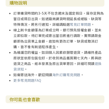
購物說明
訂單備貨時間約3-5天不包含週末及國定假日，庫存足夠為
當日或隔日出貨，如遇廠商調貨時間延長或絕版、缺貨等
特殊情況，將另行通知。詳細請點選
常見訂單問題
。
線上刷卡金額僅為訂單成立時，銀行預先授權金額，並未
立即扣款，待訂單完成寄出當日將進行請款，實際請款金
額即為出貨單上金額，故如有更改訂單、缺貨或取消訂
購，皆不會有刷退程序產生。
為維護您的權益，如因個人因素欲辦理退貨，請維持產品
原狀並依原包裝包好，於收到商品鑑賞期七天內，將與欲
退貨之商品、紙本發票及原出貨單寄回。詳細可閱讀
退換
貨須知
。
如需寄送海外，歡迎閱讀
海外訂購常見問題
。
更多常見問題FAQ
你可能也會喜歡