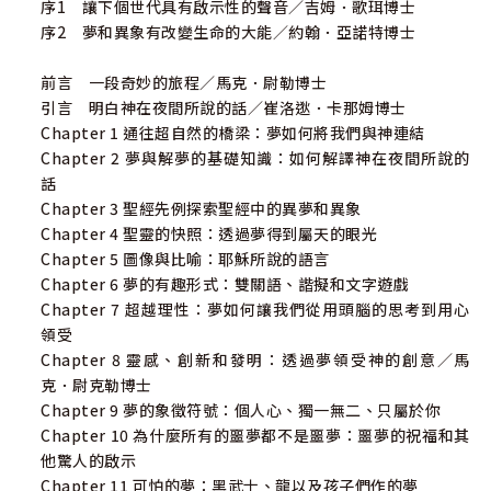
序1 讓下個世代具有啟示性的聲音／吉姆．歌珥博士
序2 夢和異象有改變生命的大能／約翰．亞諾特博士
前言 一段奇妙的旅程／馬克．尉勒博士
引言 明白神在夜間所說的話／崔洛逖．卡那姆博士
Chapter 1 通往超自然的橋梁：夢如何將我們與神連結
Chapter 2 夢與解夢的基礎知識：如何解譯神在夜間所說的
話
Chapter 3 聖經先例探索聖經中的異夢和異象
Chapter 4 聖靈的快照：透過夢得到屬天的眼光
Chapter 5 圖像與比喻：耶穌所說的語言
Chapter 6 夢的有趣形式：雙關語、諧擬和文字遊戲
Chapter 7 超越理性：夢如何讓我們從用頭腦的思考到用心
領受
Chapter 8 靈感、創新和發明：透過夢領受神的創意／馬
克．尉克勒博士
Chapter 9 夢的象徵符號：個人心、獨一無二、只屬於你
Chapter 10 為什麼所有的噩夢都不是噩夢：噩夢的祝福和其
他驚人的啟示
Chapter 11 可怕的夢：黑武士、龍以及孩子們作的夢