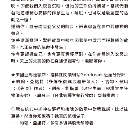
晚。即使我們入夜會沉睡，但祂的工作仍持續著。當我們順
著祂這樣精心安排的作息生活，睡眠，也可以是最屬靈的活
動之一喔！
邀請你，隨著尉克勒父女的腳步，謙卑學習在夢中聆聽神的
聲音。
你將漸漸發現，聖經故事中那些因著夢中啟示而逆轉勝的故
事，也正在你的生命中發生！
你會更認識自己，也會更真實經歷到，在你身體進入安息之
時，天上的父真的仍在身邊保護著你、看顧著你。
★美國亞馬遜書店、指標性閱讀網站Goodreads近滿分好評
★約翰‧亞諾特（多倫多復興浪潮帶領人）、吉姆‧歌珥
（《先見》作者）、劉彤、劉梅蕾（矽谷生命河靈糧堂主任
牧師夫婦）、周巽正（台北靈糧堂執行牧師）齊聲推薦！
◎我在信心中求神在夢裡和夜晚的啟示中對我說話，比以往
更甚。然後你知道嗎？祂真的這樣做了！
－－約翰‧亞諾特／多倫多復興浪潮領導者