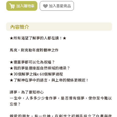
加入購物車
加入喜愛商品
內容簡介
★所有渴望了解夢的人都在讀！★
馬克•尉克勒年度聆聽神之作
★連噩夢都可以化為祝福？
★我的夢是連接超自然領域的橋梁？
★30個解夢之鑰x 60個解夢過程
★了解神在夢中的語言，與上帝的關係更親近！
譯夢，為了要知祢心
一生中，人多多少少會作夢，是否曾有個夢，使你至今難以
忘懷？
親愛的朋友，有一位神，在創世之初親手設立了白晝與夜