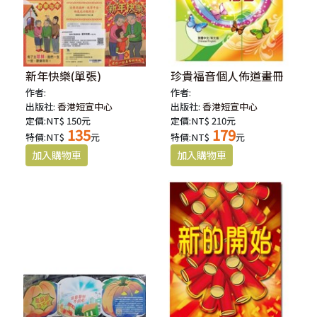
新年快樂(單張)
珍貴福音個人佈道畫冊
作者:
作者:
出版社:
香港短宣中心
出版社:
香港短宣中心
定價:NT$ 150元
定價:NT$ 210元
135
179
特價:NT$
元
特價:NT$
元