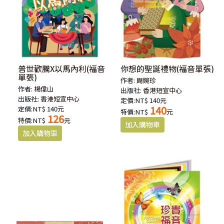
普世歡騰X以馬內利(福音
你想的聖誕禮物(福音單張)
單張)
作者:
周婉珍
作者:
楊偉山
出版社:
香港短宣中心
出版社:
香港短宣中心
定價:NT$ 140元
140
定價:NT$ 140元
特價:NT$
元
126
特價:NT$
元