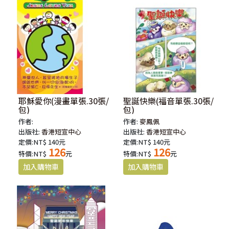
耶穌愛你(漫畫單張.30張/
聖誕快樂(福音單張.30張/
包)
包)
作者:
作者:
麥鳳佩
出版社:
香港短宣中心
出版社:
香港短宣中心
定價:NT$ 140元
定價:NT$ 140元
126
126
特價:NT$
元
特價:NT$
元