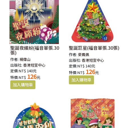
聖誕夜繽紛(福音單張.30
聖誕巨星(福音單張.30張)
張)
作者:
麥鳳佩
作者:
楊偉山
出版社:
香港短宣中心
出版社:
香港短宣中心
定價:NT$ 140元
126
定價:NT$ 140元
特價:NT$
元
126
特價:NT$
元