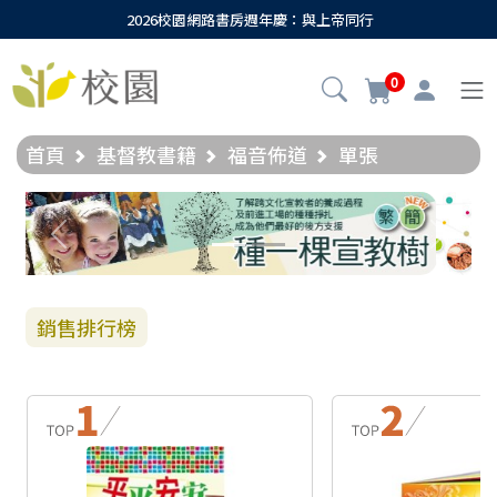
2026校園網路書房週年慶：與上帝同行
0
首頁
基督教書籍
福音佈道
單張
Previous
Next
銷售排行榜