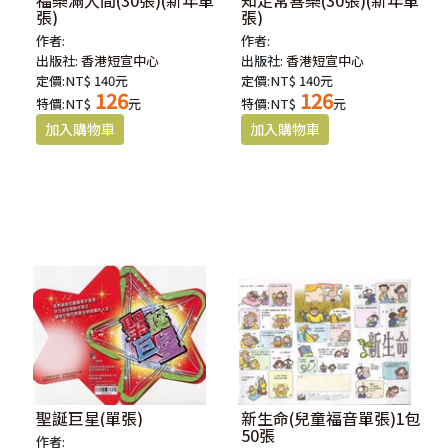
福樂滿人間(30張)(新年單
知足常喜樂(30張)(新年單
張)
張)
作者:
作者:
出版社:
香港短宣中心
出版社:
香港短宣中心
定價:NT$ 140元
定價:NT$ 140元
126
126
特價:NT$
元
特價:NT$
元
聖誕巨星(單張)
新生命(兒童福音單張)1包
50張
作者: