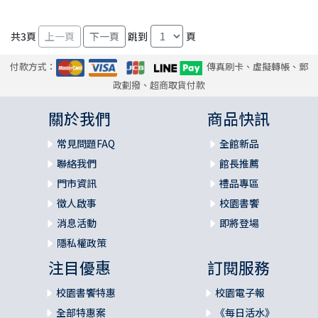
共
3
頁
跳到
頁
付款方式：
傳真刷卡、虛擬轉帳、郵
政劃撥、超商取貨付款
關於我們
商品快訊
常見問題FAQ
全館新品
聯絡我們
館長推薦
門市資訊
禮品專區
徵人啟事
校園書饗
消息活動
即將登場
隱私權政策
注目優惠
訂閱服務
校園書饗特惠
校園電子報
全部特惠案
《每日活水》