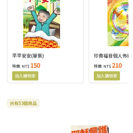
平平安安(單張)
珍貴福音個人佈道
150
210
特價: NT$
特價: NT$
共有
53
個商品