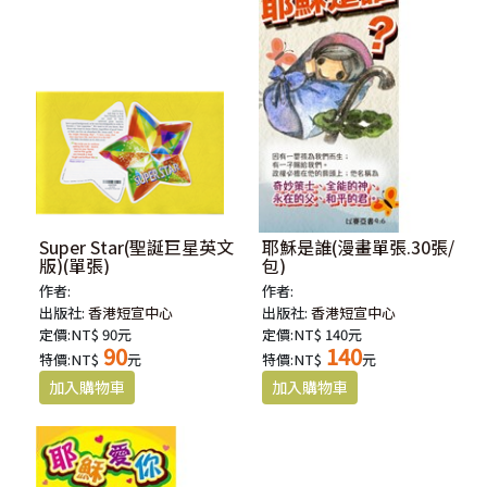
Super Star(聖誕巨星英文
耶穌是誰(漫畫單張.30張/
版)(單張)
包)
作者:
作者:
出版社:
香港短宣中心
出版社:
香港短宣中心
定價:NT$ 90元
定價:NT$ 140元
90
140
特價:NT$
元
特價:NT$
元