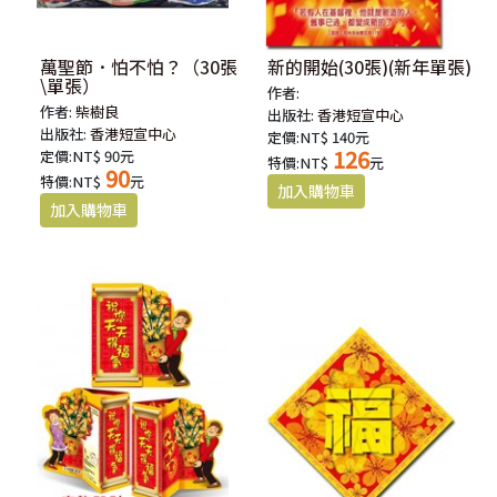
萬聖節．怕不怕？（30張
新的開始(30張)(新年單張)
\單張）
作者:
作者:
柴樹良
出版社:
香港短宣中心
出版社:
香港短宣中心
定價:NT$ 140元
126
定價:NT$ 90元
特價:NT$
元
90
特價:NT$
元