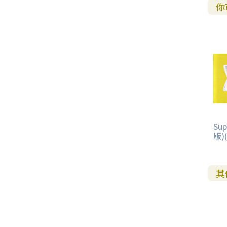
其 他 中 外 文 聖 經
新 約 歷 史 書
青 少 年
靈 恩
研 經 材 料
詩 、 散 文
福 音 包 裝 用 品
聖 經 故 事
約 拿 書
約 翰 福 音
加 拉 太 書
雅 各 書
啟 示 錄
信 徒 神 學
你
福 音 明 信 片 . 書 籤
成 人
教 育
兒 童 教 材
劇 本 遊 戲
福 音 文 具 雜 貨
聖 經 神 學
彌 迦 書
以 弗 所 書
彼 得 前 書
使 徒 行 傳
靈 界
福 音 季 節 卡
職 業
文 字 工 作
青 少 年 教 材
兒 童 故 事 C D
偽 經 次 經
那 鴻 書
腓 立 比 書
彼 得 後 書
福 音 小 禮 卡
特 殊 問 題
小 組 教 會
幼 稚 教 材
畫 冊
哈 巴 谷 書
歌 羅 西 書
約 翰 壹 、 貳 、 參 書
其 他 福 音 卡 片
生 活 教 導
成 人 教 材
西 番 雅 書
帖 撒 羅 尼 迦 前 後
猶 大 書
Su
主 日 學 教 材
哈 該 書
提 摩 太 前 後
版)
歸 納 法 研 經
撒 迦 利 亞 書
提 多 書
其
紙 品
瑪 拉 基 書
腓 利 門 書
教 牧 書 信