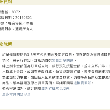
細資料
原書號：8372
出版日期：20160301
分類：福音佈道／單張
適用對象：適用所有人
物說明
訂單備貨時間約3-5天不包含週末及國定假日，庫存足夠為當日或隔
情況，將另行通知。詳細請點選
常見訂單問題
。
線上刷卡金額僅為訂單成立時，銀行預先授權金額，並未立即扣款，
出貨單上金額，故如有更改訂單、缺貨或取消訂購，皆不會有刷退程
為維護您的權益，如因個人因素欲辦理退貨，請維持產品原狀並依原
商品、紙本發票及原出貨單寄回。詳細可閱讀
退換貨須知
。
如需寄送海外，歡迎閱讀
海外訂購常見問題
。
更多常見問題FAQ