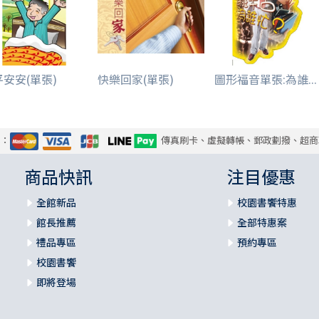
安安(單張)
快樂回家(單張)
圖形福音單張:為誰...
式：
傳真刷卡、虛擬轉帳、郵政劃撥、超商
商品快訊
注目優惠
全館新品
校園書饗特惠
館長推薦
全部特惠案
禮品專區
預約專區
校園書饗
即將登場