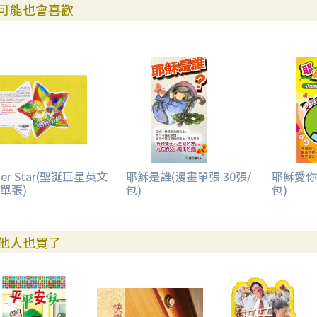
可能也會喜歡
per Star(聖誕巨星英文
耶穌是誰(漫畫單張.30張/
耶穌愛你(
(單張)
包)
包)
他人也買了