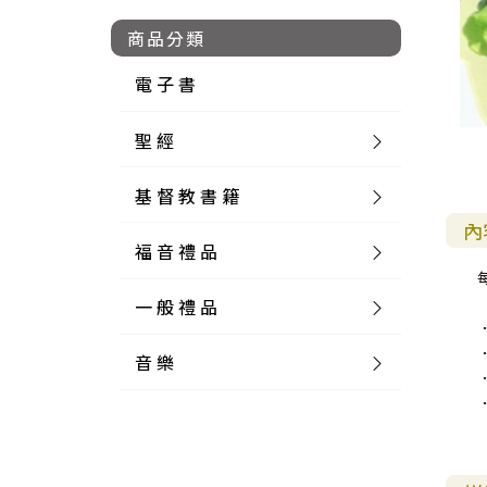
商品分類
電 子 書
聖 經
基 督 教 書 籍
新 舊 約 聖 經
內
福 音 禮 品
簡 體 聖 經
聖 經 論 叢
和 合 本
一 般 禮 品
英 文 聖 經
神 學 類
福 音 飾 品 配 件
和 合 本 標 點
參 考 書 工 具 書
音 樂
外 文 聖 經
實 踐 神 學
福 音 家 飾 用 品
一 般 卡 片
新 標 點 和 合 本
K J V
摩 西 五 經
系 統 神 學
福 音 項 鍊
讀 經 法
中 外 文 聖 經
教 會 歷 史
福 音 生 活 雜 貨
一 般 文 具
詩 本 樂 譜
和 合 本 修 訂 版
E S V
歷 史 書
神 、 創 造
宣 教 差 傳
福 音 耳 環 / 耳 夾
福 音 桌 飾 品
萬 用 卡
釋 經 法
創 世 記
註 釋 本 聖 經
生 命 造 就
福 音 食 器 廚 房
食 器 廚 房
C D
現 代 中 文 譯 本
G N B
和 合 本 / N I V
舊 約 註 釋
基 督
社 會 參 與
歷 史
福 音 手 環 / 手 鍊
福 音 布 軸 掛 畫
福 音 服 飾 布 品
貼 紙
日 記 . 筆 記
音 樂 叢 書
聖 經 概 論
出 埃 及 記
約 書 亞 記