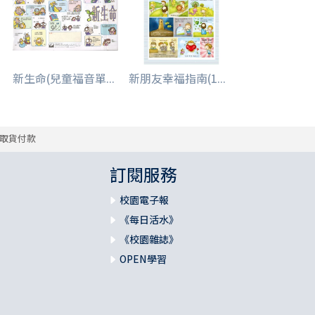
新生命(兒童福音單...
新朋友幸福指南(1...
取貨付款
訂閱服務
校園電子報
《每日活水》
《校園雜誌》
OPEN學習