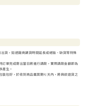
日出貨，如遇廠商調貨時間延長或絕版、缺貨等特殊
待訂單完成寄出當日將進行請款，實際請款金額即為
序產生。
包裝包好，於收到商品鑑賞期七天內，將與欲退貨之