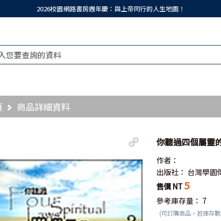
2026校園網路書房週年慶：與上帝同行的人生地圖！
頁
商品詳細資料
你聽過四個屬靈的
作者：
出版社：
台灣學園
5
售價 NT
參考庫存量：
7
(可訂購商品，若庫存