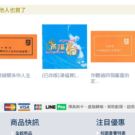
他人也買了
聽過關係你人生
(已改版)滿福寶(...
你聽過四個屬靈的
.
定...
式：
傳真刷卡、虛擬轉帳、郵政劃撥、超商
商品快訊
注目優惠
全館新品
校園書饗特惠