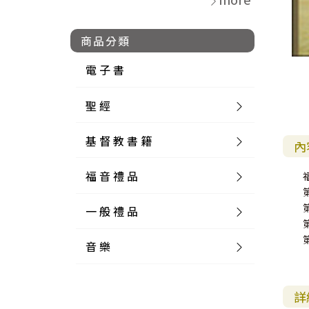
商品分類
電 子 書
聖 經
基 督 教 書 籍
新 舊 約 聖 經
內
福 音 禮 品
簡 體 聖 經
聖 經 論 叢
和 合 本
一 般 禮 品
英 文 聖 經
神 學 類
福 音 飾 品 配 件
和 合 本 標 點
參 考 書 工 具 書
音 樂
外 文 聖 經
實 踐 神 學
福 音 家 飾 用 品
一 般 卡 片
新 標 點 和 合 本
K J V
摩 西 五 經
系 統 神 學
福 音 項 鍊
讀 經 法
中 外 文 聖 經
教 會 歷 史
福 音 生 活 雜 貨
一 般 文 具
詩 本 樂 譜
和 合 本 修 訂 版
E S V
歷 史 書
神 、 創 造
宣 教 差 傳
福 音 耳 環 / 耳 夾
福 音 桌 飾 品
萬 用 卡
釋 經 法
創 世 記
詳