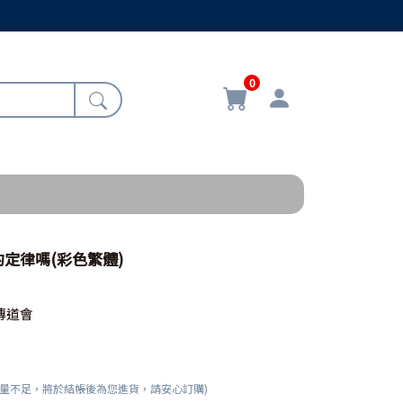
0
定律嗎(彩色繁體)
傳道會
數量不足，將於結帳後為您進貨，請安心訂購)