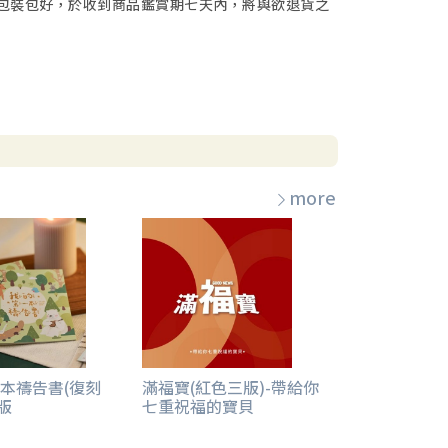
包裝包好，於收到商品鑑賞期七天內，將與欲退貨之
more
本禱告書(復刻
滿福寶(紅色三版)-帶給你
版
七重祝福的寶貝