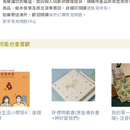
為維護您的權益，如因個人因素欲辦理退貨，請維持產品原狀並依原
商品、紙本發票及原出貨單寄回。詳細可閱讀
退換貨須知
。
如需寄送海外，歡迎閱讀
海外訂購常見問題
。
更多常見問題FAQ
可能也會喜歡
音生活小問答6：金錢
好禮物套書(燙金禱告書
我的第一
獻
+神好愛我們)
版)-注音