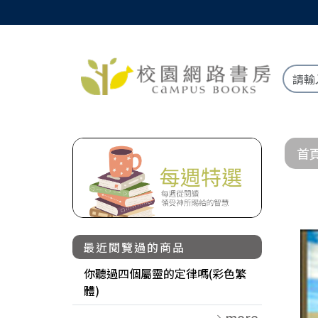
首
最近閱覽過的商品
你聽過四個屬靈的定律嗎(彩色繁
體)
more