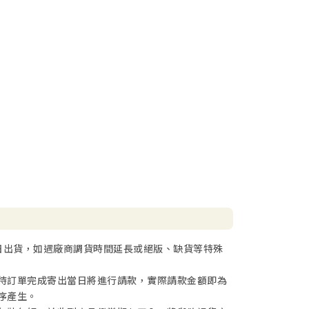
日出貨，如遇廠商調貨時間延長或絕版、缺貨等特殊
待訂單完成寄出當日將進行請款，實際請款金額即為
序產生。