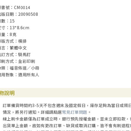
原書號：CM0014
出版日期：20090508
頁數：15
寸：13*8.6cm
重量：8克
排版方式：橫排
語言：繁體中文
裝訂方式：騎馬釘
印刷方式：全彩印刷
分類：福音佈道／小冊
適用對象：適用所有人
物說明
訂單備貨時間約3-5天不包含週末及國定假日，庫存足夠為當日或隔
情況，將另行通知。詳細請點選
常見訂單問題
。
線上刷卡金額僅為訂單成立時，銀行預先授權金額，並未立即扣款，
出貨單上金額，故如有更改訂單、缺貨或取消訂購，皆不會有刷退程