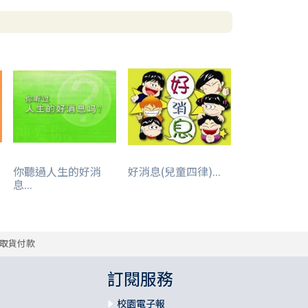
你聽過人生的好消
好消息(兒童四律)...
息...
取貨付款
訂閱服務
校園電子報