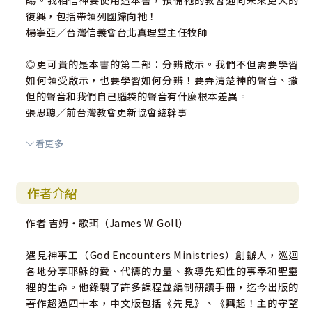
賜。我相信神要使用這本書，預備祂的教會迎向未來更大的
復興，包括帶領列國歸向祂！
楊寧亞／台灣信義會台北真理堂主任牧師
◎更可貴的是本書的第二部：分辨啟示。我們不但需要學習
如何領受啟示，也要學習如何分辨！要弄清楚神的聲音、撒
但的聲音和我們自己腦袋的聲音有什麼根本差異。
張思聰／前台灣教會更新協會總幹事
看更多
◎在現今世代，基督徒如何在狼群中靈巧像蛇？這本書不僅
是推薦給已經在追求各樣屬靈恩賜的讀者，也推薦給每一位
想要被主使用的基督徒！
作者介紹
高麗婷／連加恩之妻
作者 吉姆‧歌珥（James W. Goll）
◎這本書就像是從神手中直接拿到一本給基督身體的教戰手
冊，幫助我們面對末世的黑暗荒謬及迷惑混淆，還能擁有清
遇見神事工（God Encounters Ministries）創辦人，巡迴
楚的屬靈分辨力。
各地分享耶穌的愛、代禱的力量、教導先知性的事奉和聖靈
晏信中／Asia for JESUS國度豐收協會副執行長、台北靈糧
裡的生命。他錄製了許多課程並編制研讀手冊，迄今出版的
堂青年牧區社青區負責人
著作超過四十本，中文版包括《先見》、《興起！主的守望