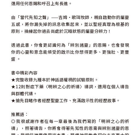
運用任何恩賜和呼召上有長進。
由「當代先知之聲」——吉姆‧歌珥牧師，親自啟動你的屬靈
五感，將你漏失掉的訊息收集起來，並以聖經真理為根基的
原則，操練起你過去尚處於沉睡狀態的屬靈分辨力！
透過此書，你會更認識何為「辨別諸靈」的恩賜，也會發現
你的心靈和意念能領受的啟示比你想得更多、更強壯、更豐
盛 。
書中精彩內容
★完整收錄九種本於神話語權柄的試驗原則。
★12則對症下藥〈明辨之心的祈禱〉禱詞，適用在個人禱告
與群體代禱。
★搶先目睹作者經歷聖靈工作、充滿啟示性的經歷故事。
推薦語：
◎我很感謝作者在每一章最後為我們寫的「明辨之心的祈
禱」，照著禱告，你將會得著先知性的恩膏與辨別諸靈的恩