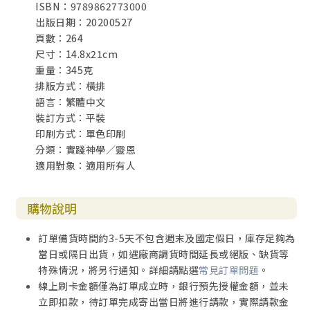
ISBN：9789862773000
出版日期：20200527
頁數：264
尺寸：14.8x21cm
重量：345克
排版方式：橫排
語言：繁體中文
裝訂方式：平裝
印刷方式：單色印刷
分類：實踐神學／靈恩
適用對象：適用所有人
購物說明
訂單備貨時間約3-5天不包含週末及國定假日，庫存足夠為
當日或隔日出貨，如遇廠商調貨時間延長或絕版、缺貨等
特殊情況，將另行通知。詳細請點選
常見訂單問題
。
線上刷卡金額僅為訂單成立時，銀行預先授權金額，並未
立即扣款，待訂單完成寄出當日將進行請款，實際請款金