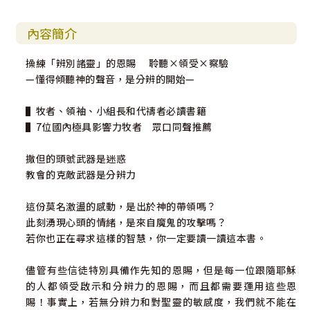
內容簡介
操練「辨別諸靈」的恩賜 聆聽×領受×察驗
—懂得傾聽神的聲音，是分辨的開始—
▌牧者、領袖、小組長和代禱者必讀書籍
▌7位國內極具影響力牧者 眾口同聲推薦
撒但的頭號武器是迷惑
教會的克敵武器是分辨力
這份莫名激盪的感動，是出於神的帶領嗎？
此刻湧現心頭的情緒，是來自魔鬼的攻擊嗎？
若你也正在尋求這樣的智慧，你一定要讀一讀這本書。
儘管有些信徒特別具備作先知的恩賜，但是每一位跟隨耶穌
的人都領受啟示和分辨力的恩賜，而且都需要運用這些恩
賜！事實上，若無分辨力和對聖靈的敏感度，我們就不能在