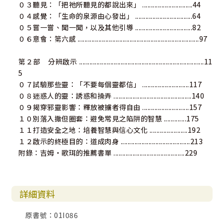
未曾讀過比這本更有助於預備我們面對將來的書。
０３聽見：「把祂所聽見的都說出來」 .............................44
西蒙斯／The Passion版英文聖經翻譯計畫主責譯者
０４感覺：「生命的泉源由心發出」 .................................64
０５嘗一嘗、聞一聞，以及其他引導 .................................82
◎關於這方面的著作非常少，卻是我們必須了解的主題。展
０６意會：第六感 ......................................................................97
讀本書，許多人將發現自己是書中定義的「分辨者」。一如
以往，吉姆又寫出一本相信將持續教導和訓練將來世世代代
第２部 分辨啟示 ........................................................................11
信徒的佳作，漂亮！
5
派翠西亞‧金／Patricia King Ministries創辦人
０７試驗那些靈：「不要每個靈都信」 ...........................117
０８迷惑人的靈：誘惑和操弄 .............................................140
◎教會內需要分辨力，這實在太重要了，作者流暢地解明此
０９揭穿邪靈影響：釋放被擄者得自由 ...........................157
主題，把真理說得清清楚楚，深刻的啟示俯拾皆是，所提供
１０別落入撒但圈套：避免常見之陷阱的智慧 .............175
的工具可使信徒在屬靈分辨力和聆聽神的聲音上獲得先知性
１１打造安全之地：培養智慧與信心文化 ......................192
的裝備。
１２啟示的終極目的：道成肉身 ........................................213
西麗／田納西州納許維爾市教會副牧師
附錄：吉姆‧歌珥的推薦書單 .........................................229
詳細資料
原書號：01I086