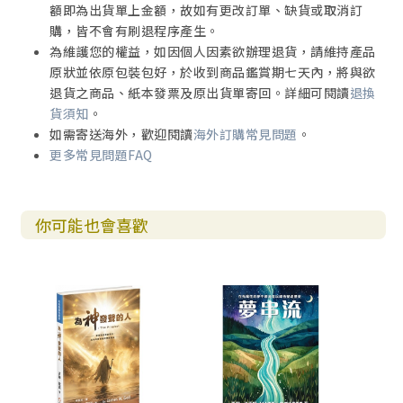
額即為出貨單上金額，故如有更改訂單、缺貨或取消訂
購，皆不會有刷退程序產生。
為維護您的權益，如因個人因素欲辦理退貨，請維持產品
原狀並依原包裝包好，於收到商品鑑賞期七天內，將與欲
退貨之商品、紙本發票及原出貨單寄回。詳細可閱讀
退換
貨須知
。
如需寄送海外，歡迎閱讀
海外訂購常見問題
。
更多常見問題FAQ
你可能也會喜歡