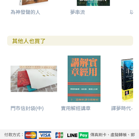
為神發聲的人
夢串流
以利
其他人也買了
門市信封袋(中)
實用解經講章
譯夢時代--你
付款方式：
傳真刷卡、虛擬轉帳、郵