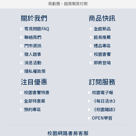
政劃撥、超商取貨付款
關於我們
商品快訊
常見問題FAQ
全館新品
聯絡我們
館長推薦
門市資訊
禮品專區
徵人啟事
校園書饗
消息活動
即將登場
隱私權政策
注目優惠
訂閱服務
校園書饗特惠
校園電子報
全部特惠案
《每日活水》
預約專區
《校園雜誌》
OPEN學習
校園網路書房客服