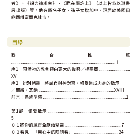
者》、《竭力追求主》、《跪在應許上》（以上皆為以琳書
◎吉姆‧歌珥是個成熟的先知性代禱者與先知性教師，以他
房出版）等。他有四名子女，孫子女增加中，現居於美國田
數十年信仰追求和服事的經驗寫成本書，把「如何正確分
納西州富蘭克林市。
辨」的真理原則和竅門都說得很清楚，是每個有心跟隨耶穌
的門徒必讀的一本書。
朱柬／台北靈糧教牧宣教神學院特任老師
目錄
聯名推薦：
廖文華牧師、柳子駿牧師、周巽正牧師
聯合推薦
.................................................................................................. I
國際推薦：
序1 預備祂的教會迎向更大的復興／楊寧亞 .............................
◎我相信這本書是這位先知送給教會的禮物，並且就像他上
XV
一本書《先見》一樣，這一本也將在未來數十年的教會中留
序2 辨別諸靈─將感官與神對齊，領受道成肉身的啟示
下印記。請你閱讀、享受、被啟發、受裝備，得著能力，為
／蘭斯‧瓦納 .......................................................................XVIII
了現今的機會。
前言：吊起準繩 ..............................................................................1
比爾‧強生／伯特利使徒性治理團隊資深領袖
第1部 領受啟示 .............................................................................
◎神賜給祂百姓最美好的禮物之一就是分辨力的恩賜。在這
5
末後的日子，我們多麼需要智慧與憐憫兼具的分辨力啊！書
０１將你的感官全獻給聖靈 .....................................................7
中簡潔有力地教導我們如何分辨神的作為和仇敵的行動，我
０２看見：「用心中的眼睛看」 ..........................................24