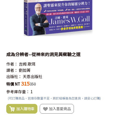
成為分辨者--從神來的洞見與察驗之道
作者：
吉姆.歌珥
譯者：
劉如菁
出版社：
天恩出版社
315
特價 NT
350
參考庫存量：
1
(可訂購商品，若庫存數量不足，將於結帳後為您進貨，請安心訂購)
加入購物車
加入喜愛商品