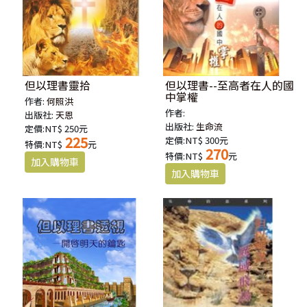
但以理書靈拾
但以理書--至高者在人的國
中掌權
作者:
何照洪
作者:
出版社:
天恩
出版社:
生命流
定價:NT$ 250元
225
定價:NT$ 300元
特價:NT$
元
270
特價:NT$
元