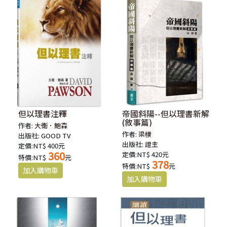
但以理書注釋
帝國斜陽--但以理書新解
(敘事篇)
作者:
大衛．鮑森
作者:
梁樸
出版社:
GOOD TV
出版社:
證主
定價:NT$ 400元
360
定價:NT$ 420元
特價:NT$
元
378
特價:NT$
元