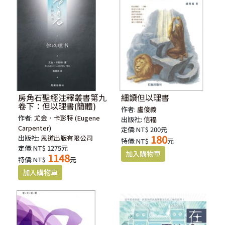
房角石聖經注釋叢書第九
細讀但以理書
卷下：但以理書(簡體)
作者:
盧俊義
作者:
尤金．卡彭特 (Eugene
出版社:
信福
Carpenter)
定價:NT$ 200元
180
出版社:
恩道出版有限公司
特價:NT$
元
定價:NT$ 1275元
1148
特價:NT$
元