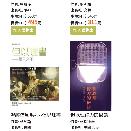
作者:
畢維廉
作者:
謝秀雄
出版社:
華神
出版社:
文藝
定價:NT$ 550元
定價:NT$ 345元
495
311
特價:NT$
元
特價:NT$
元
聖經信息系列--但以理書
但以理得力的秘訣
作者:
華勒斯
作者:
華恩德著
出版社:
校園
出版社:
美國活泉