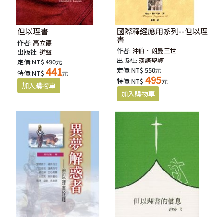
但以理書
國際釋經應用系列--但以理
書
作者:
高立德
作者:
沖伯．朗曼三世
出版社:
道聲
出版社:
漢語聖經
定價:NT$ 490元
441
定價:NT$ 550元
特價:NT$
元
495
特價:NT$
元