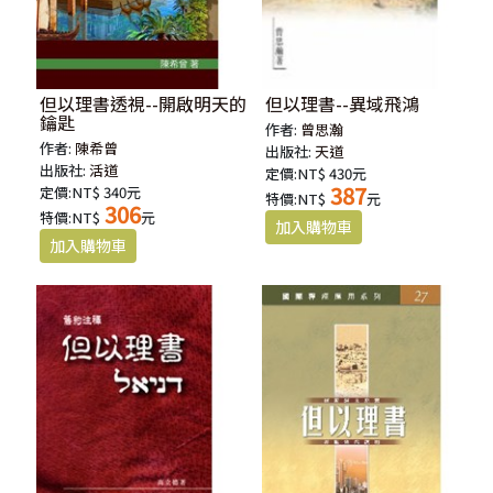
但以理書透視--開啟明天的
但以理書--異域飛鴻
鑰匙
作者:
曾思瀚
作者:
陳希曾
出版社:
天道
出版社:
活道
定價:NT$ 430元
387
定價:NT$ 340元
特價:NT$
元
306
特價:NT$
元