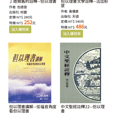
丁道爾舊約註釋--但以理書
但以理書文學註釋--活出盼
望
作者:
包德雯
作者:
黃儀章
出版社:
校園
出版社:
天道
定價:NT$ 280元
252
定價:NT$ 540元
特價:NT$
元
486
特價:NT$
元
但以理書講解--從福音角度
中文聖經註釋22--但以理
看但以理書
書