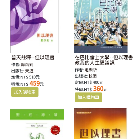
普天註釋--但以理書
在巴比倫上大學--但以理書
教我的人生通識課
作者:
鄺炳釗
作者:
毛樂祈
出版社:
天道
出版社:
校園
定價:NT$ 510元
459
定價:NT$ 400元
特價:NT$
元
360
特價:NT$
元