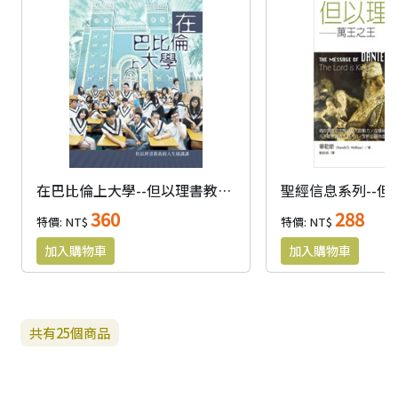
在巴比倫上大學--但以理書教我的人生通識課
聖經信息系列--但
360
288
特價: NT$
特價: NT$
共有
25
個商品