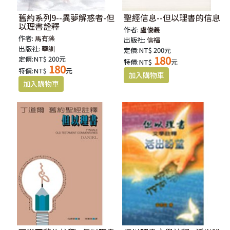
舊約系列9--異夢解惑者-但
聖經信息--但以理書的信息
以理書詮釋
作者:
盧俊義
作者:
馬有藻
出版社:
信福
出版社:
華訓
定價:NT$ 200元
180
定價:NT$ 200元
特價:NT$
元
180
特價:NT$
元