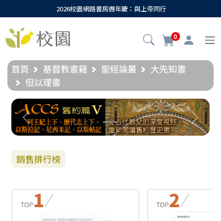
2026校園網路書房週年慶：與上帝同行
0
首頁
基督教書籍
聖經論叢
大先知書
但以理書
Previous
Next
銷售排行榜