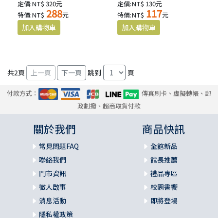
定價:NT$ 320元
定價:NT$ 130元
288
117
特價:NT$
元
特價:NT$
元
共
2
頁
跳到
頁
付款方式：
傳真刷卡、虛擬轉帳、郵
政劃撥、超商取貨付款
關於我們
商品快訊
常見問題FAQ
全館新品
聯絡我們
館長推薦
門市資訊
禮品專區
徵人啟事
校園書饗
消息活動
即將登場
隱私權政策