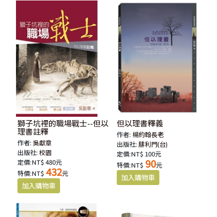
獅子坑裡的職場戰士--但以
但以理書釋義
理書註釋
作者:
楊約翰長老
作者:
吳獻章
出版社:
腓利門(台)
出版社:
校園
定價:NT$ 100元
90
定價:NT$ 480元
特價:NT$
元
432
特價:NT$
元