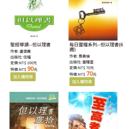
聖經導讀--但以理書
每日靈糧系列--但以理書(6
週)
作者:
盧俊義
作者:
喬美倫
出版社:
信福
出版社:
靈糧堂
定價:NT$ 100元
90
定價:NT$ 70元
特價:NT$
元
70
特價:NT$
元