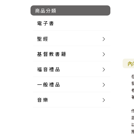
商品分類
電 子 書
聖 經
基 督 教 書 籍
新 舊 約 聖 經
內
福 音 禮 品
簡 體 聖 經
聖 經 論 叢
和 合 本
一 般 禮 品
英 文 聖 經
神 學 類
福 音 飾 品 配 件
和 合 本 標 點
參 考 書 工 具 書
音 樂
外 文 聖 經
實 踐 神 學
福 音 家 飾 用 品
一 般 卡 片
新 標 點 和 合 本
K J V
摩 西 五 經
系 統 神 學
福 音 項 鍊
讀 經 法
中 外 文 聖 經
教 會 歷 史
福 音 生 活 雜 貨
一 般 文 具
詩 本 樂 譜
和 合 本 修 訂 版
E S V
歷 史 書
神 、 創 造
宣 教 差 傳
福 音 耳 環 / 耳 夾
福 音 桌 飾 品
萬 用 卡
釋 經 法
創 世 記
註 釋 本 聖 經
生 命 造 就
福 音 食 器 廚 房
食 器 廚 房
C D
現 代 中 文 譯 本
G N B
和 合 本 / N I V
舊 約 註 釋
基 督
社 會 參 與
歷 史
福 音 手 環 / 手 鍊
福 音 布 軸 掛 畫
福 音 服 飾 布 品
貼 紙
日 記 . 筆 記
音 樂 叢 書
聖 經 概 論
出 埃 及 記
約 書 亞 記