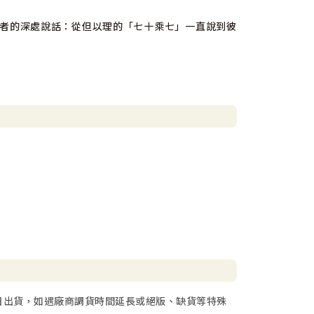
者的深處說話：從但以理的「七十乘七」一直說到彼
日出貨，如遇廠商調貨時間延長或絕版、缺貨等特殊