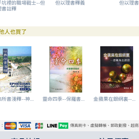
子坑裡的職場戰士--但
但以理書釋義
但以理書
理書註釋
他人也買了
所書淺釋--神...
靈命四季--保羅書...
金蘋果在銀網裏--...
式：
傳真刷卡、虛擬轉帳、郵政劃撥、超商