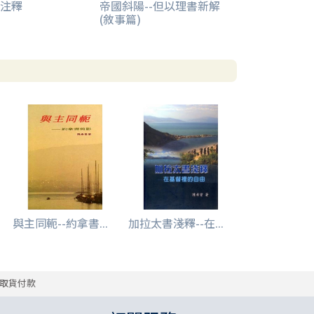
注釋
帝國斜陽--但以理書新解
(敘事篇)
與主同軛--約拿書...
加拉太書淺釋--在...
取貨付款