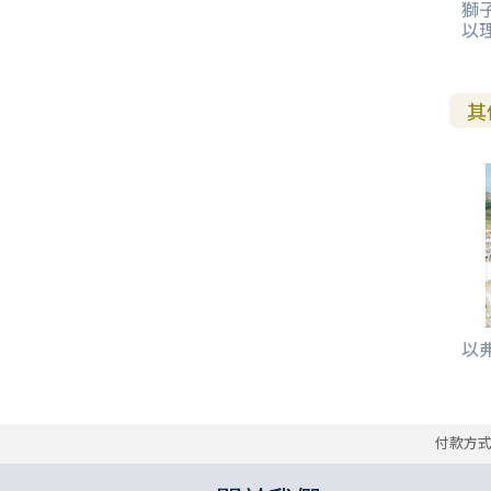
獅
以
其
以弗
付款方