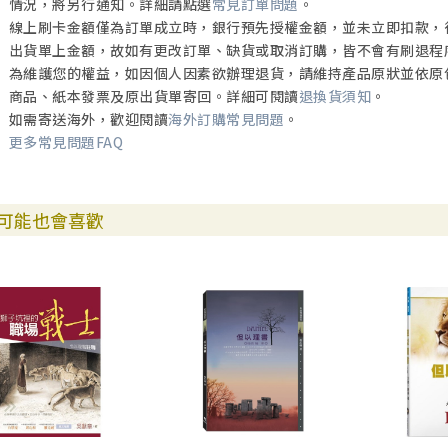
情況，將另行通知。詳細請點選
常見訂單問題
。
線上刷卡金額僅為訂單成立時，銀行預先授權金額，並未立即扣款，
出貨單上金額，故如有更改訂單、缺貨或取消訂購，皆不會有刷退程
為維護您的權益，如因個人因素欲辦理退貨，請維持產品原狀並依原
商品、紙本發票及原出貨單寄回。詳細可閱讀
退換貨須知
。
如需寄送海外，歡迎閱讀
海外訂購常見問題
。
更多常見問題FAQ
可能也會喜歡