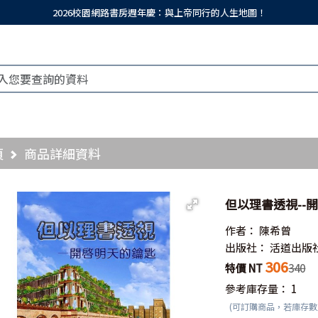
2026校園網路書房週年慶：與上帝同行的人生地圖！
頁
商品詳細資料
但以理書透視--
作者：
陳希曾
出版社：
活道出版
306
特價 NT
340
參考庫存量：
1
(可訂購商品，若庫存