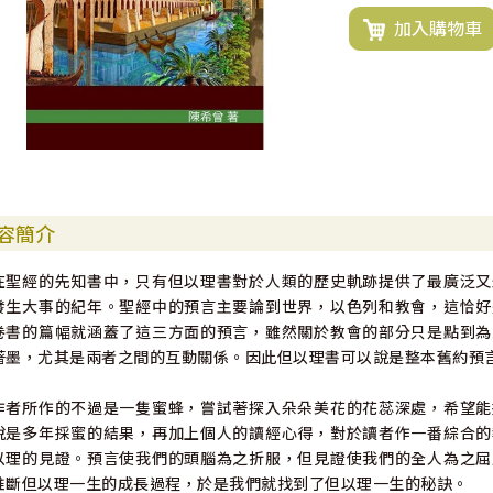
加入購物車
容簡介
在聖經的先知書中，只有但以理書對於人類的歷史軌跡提供了最廣泛又
發生大事的紀年。聖經中的預言主要論到世界，以色列和教會，這恰好
卷書的篇幅就涵蓋了這三方面的預言，雖然關於教會的部分只是點到為
著墨，尤其是兩者之間的互動關係。因此但以理書可以說是整本舊約預
作者所作的不過是一隻蜜蜂，嘗試著探入朵朵美花的花蕊深處，希望能
說是多年採蜜的結果，再加上個人的讀經心得，對於讀者作一番綜合的
以理的見證。預言使我們的頭腦為之折服，但見證使我們的全人為之屈
推斷但以理一生的成長過程，於是我們就找到了但以理一生的秘訣。