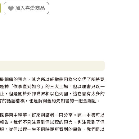
加入喜愛商品
最細緻的預言，其之所以細緻是因為它交代了所將要
是神「作事直到如今」的三大工場。但以理書只以一
止，但是關於外邦世界和以色列國，這卷書有太多的
言的話語楷模，也是解開舊約先知書的一把金鑰匙。
採得箇中精華，好來與讀者一同分享。這一本書可以
報告。我們不只注意到但以理的預言，也注意到了但
服。從但以理一生不同時期所看到的異象，我們足以