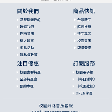
關於我們
商品快訊
常見問題FAQ
全館新品
聯絡我們
館長推薦
門市資訊
禮品專區
徵人啟事
校園書饗
消息活動
即將登場
隱私權政策
注目優惠
訂閱服務
校園書饗特惠
校園電子報
全部特惠案
《每日活水》
預約專區
《校園雜誌》
OPEN學習
校園網路書房客服
E-Mail：
estore@campus.org.tw