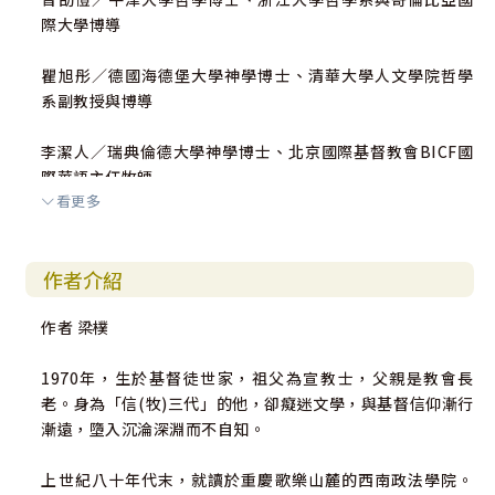
際大學博導
瞿旭彤／德國海德堡大學神學博士、清華大學人文學院哲學
系副教授與博導
李潔人／瑞典倫德大學神學博士、北京國際基督教會BICF國
際華語主任牧師
看更多
顏鐘祜／加拿大多倫多大學宗教學教授、博導
作者介紹
劉 平／復旦大學宗教學系教授、博導
作者 梁樸
張文西／美國天主教大學聖經學博士、天主教邢台教區神父
1970年，生於基督徒世家，祖父為宣教士，父親是教會長
張 閎／同濟大學人文學院教授、魯迅研究中心主任
老。身為「信(牧)三代」的他，卻癡迷文學，與基督信仰漸行
漸遠，墮入沉淪深淵而不自知。
柏 樺／詩人、西南交通大學教授與博導
上世紀八十年代末，就讀於重慶歌樂山麓的西南政法學院。
安 平／美國普世佳音新媒體傳播機構執行主任、宣教牧師