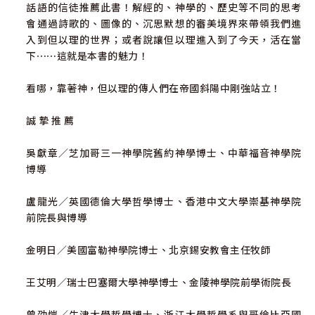
話語的信徒推薦此書！解經的、神學的、歷史等不同的思考
會通過詩歌的、圖像的、沉思默想的審美境界來帶領我們進
入到但以理的世界；或者說讓但以理進入到了今天，活在當
下⋯⋯這就是本書的魅力！
看哪，靠著神，但以理的傳人們在帝國斜陽中剛強站立！
誠 摯 推 薦
吳獻章／芝加哥三一神學院舊約神學博士、中華福音神學院
博導
盧龍光／英國德倫大學哲學博士、香港中文大學崇基神學院
前院長與博導
金明日／美國富勒神學院博士、北京錫安教會主任牧師
王艾明／瑞士巴塞爾大學神學博士、金陵神學院前學術院長
曾劭愷／牛津大學哲學博士、浙江大學哲學系與哥倫比亞國