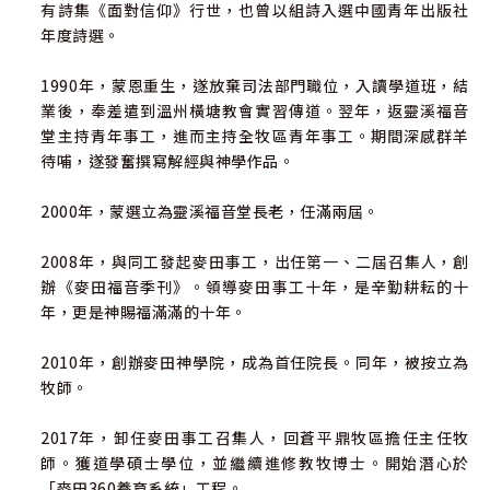
有詩集《面對信仰》行世，也曾以組詩入選中國青年出版社
年度詩選。
戎利娜／天主教聖望會修女、美國天主教大學聖經學博士
1990年，蒙恩重生，遂放棄司法部門職位，入讀學道班，結
潘蕾蕾／獨立製片人、首屆雅歌文藝獎獲得者
業後，奉差遣到溫州橫塘教會實習傳道。翌年，返靈溪福音
堂主持青年事工，進而主持全牧區青年事工。期間深感群羊
北 村／中國先鋒小說代表作家、湯清文學獎獲得者、入選
待哺，遂發奮撰寫解經與神學作品。
中國小說五十強
2000年，蒙選立為靈溪福音堂長老，任滿兩屆。
郝青松／清華大學藝術學博士、藝術評論家
2008年，與同工發起麥田事工，出任第一、二屆召集人，創
徐頌讚／作家、首屆雅歌文藝獎獲得者
辦《麥田福音季刊》。領導麥田事工十年，是辛勤耕耘的十
年，更是神賜福滿滿的十年。
東 君／小說家、郁達夫小說獎、茅盾文學新人獎獲得者
2010年，創辦麥田神學院，成為首任院長。同年，被按立為
繆心醒／田事工聯合會召集人、牧師
牧師。
李 芳／九三學社前副主委（蒼南）、靈溪福音堂同工
2017年，卸任麥田事工召集人，回蒼平鼎牧區擔任主任牧
師。獲道學碩士學位，並繼續進修教牧博士。開始潛心於
「麥田360養育系統」工程。