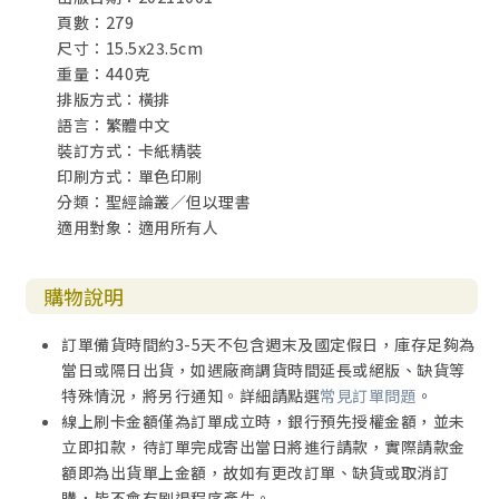
頁數：279
尺寸：15.5x23.5cm
重量：440克
排版方式：橫排
語言：繁體中文
裝訂方式：卡紙精裝
印刷方式：單色印刷
分類：聖經論叢／但以理書
適用對象：適用所有人
購物說明
訂單備貨時間約3-5天不包含週末及國定假日，庫存足夠為
當日或隔日出貨，如遇廠商調貨時間延長或絕版、缺貨等
特殊情況，將另行通知。詳細請點選
常見訂單問題
。
線上刷卡金額僅為訂單成立時，銀行預先授權金額，並未
立即扣款，待訂單完成寄出當日將進行請款，實際請款金
額即為出貨單上金額，故如有更改訂單、缺貨或取消訂
購，皆不會有刷退程序產生。