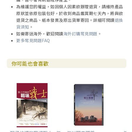
為維護您的權益，如因個人因素欲辦理退貨，請維持產品
原狀並依原包裝包好，於收到商品鑑賞期七天內，將與欲
退貨之商品、紙本發票及原出貨單寄回。詳細可閱讀
退換
貨須知
。
如需寄送海外，歡迎閱讀
海外訂購常見問題
。
更多常見問題FAQ
你可能也會喜歡