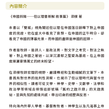
內容簡介
《帝國斜陽──但以理書新解 敘事篇》 梁樸 著
本書以「雙城」視角闡述但以理在帝國落日餘暉下對上帝國
度的見證。他在盛大中看見了衰頹，在帝國的正午時分，卻
看見了帝國的薄暮光景，而帝國的盡頭是神國的起頭。
作者是牧師，是詩人，是政法男，對文字之考究，對法之執
著，對上帝國之著迷，以深沉濃郁之聖愛為基底，在上帝國
度揮灑豪情萬丈的終末盼望。
在梁樸牧師宏闊的視野、嚴謹釋經和生動細膩的文筆下，本
書既有對世界的批判性洞察，也揭示了但以理時代與當今世
界的相似性。讀者可從文學、神學、史學、文獻學、法學和
政治學等領域去領悟這部號稱「舊約之啟示錄」的天啟奧
祕，並與先知的處境共感，帶出切身的經歷與反思。
特向海內外華人學者、基督教牧者、神學生以及凡渴慕上帝