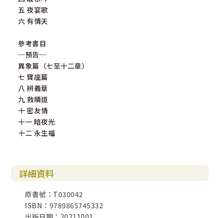
五 夜宴歌
六 有情天
參考書目
─預告─
異象篇（七至十二章）
七 寶座篇
八 辨義章
九 救贖道
十 密友情
十一 暗夜光
十二 永生福
詳細資料
原書號：T030042
ISBN：9789865745332
出版日期：20211001