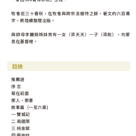
牧會近三十春秋，在牧會與跨宗派服侍之餘，著文約六百萬
字，將陸續整理出版。
與師母李麗娟姊妹育有一女（梁天天）一子（梁貺），均蒙
恩在基督裡。
目錄
推薦語
序 言
寫在前面
那人，那書
敘事篇（一至六章)
一 雙城記
二 兩國策
三 純金賦
四 皈依吟