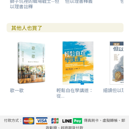
獅子坑裡的職場戰士--但
但以理書釋義
但
以理書註釋
其他人也買了
歇一歇
輕鬆自在學講道：
細讀但以理
從...
付款方式：
傳真刷卡、虛擬轉帳、郵
政劃撥、超商取貨付款