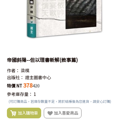
帝國斜陽--但以理書新解(敘事篇)
作者：
梁樸
出版社：
證主圖書中心
378
特價 NT
420
參考庫存量：
1
(可訂購商品，若庫存數量不足，將於結帳後為您進貨，請安心訂購)
加入購物車
加入喜愛商品