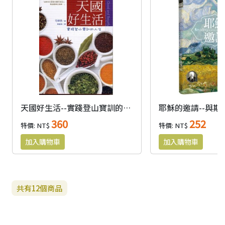
天國好生活--實踐登山寶訓的人生
360
252
特價: NT$
特價: NT$
共有
12
個商品