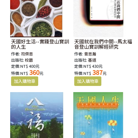
天國好生活--實踐登山寶訓
天國就在我們中間--馬太福
的人生
音登山寶訓解經研究
作者:
司傑恩
作者:
曾思瀚
出版社:
校園
出版社:
基道
定價:NT$ 400元
定價:NT$ 430元
360
387
特價:NT$
元
特價:NT$
元