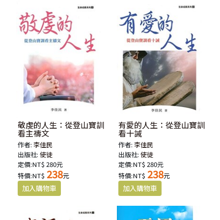
敬虔的人生：從登山寶訓
有愛的人生：從登山寶訓
看主禱文
看十誡
作者:
李佳民
作者:
李佳民
出版社:
使徒
出版社:
使徒
定價:NT$ 280元
定價:NT$ 280元
238
238
特價:NT$
元
特價:NT$
元