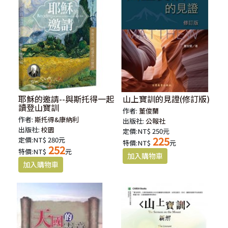
耶穌的邀請--與斯托得一起
山上寶訓的見證(修訂版)
讀登山寶訓
作者:
董俊蘭
作者:
斯托得&康納利
出版社:
公報社
出版社:
校園
定價:NT$ 250元
225
定價:NT$ 280元
特價:NT$
元
252
特價:NT$
元