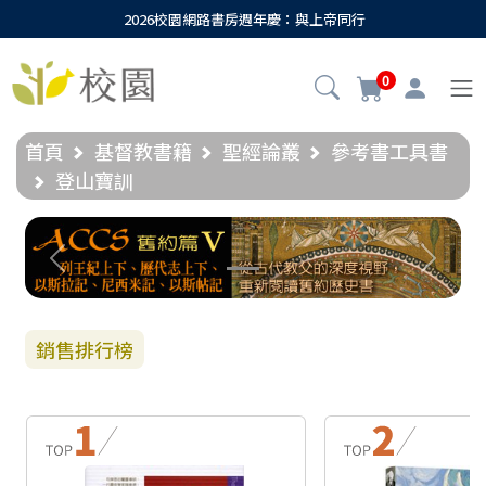
2026校園網路書房週年慶：與上帝同行
0
首頁
基督教書籍
聖經論叢
參考書工具書
登山寶訓
Previous
Next
銷售排行榜