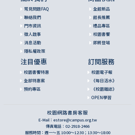
常見問題FAQ
全館新品
聯絡我們
館長推薦
門市資訊
禮品專區
徵人啟事
校園書饗
消息活動
即將登場
隱私權政策
注目優惠
訂閱服務
校園書饗特惠
校園電子報
全部特惠案
《每日活水》
預約專區
《校園雜誌》
OPEN學習
校園網路書房客服
E-Mail：
estore@campus.org.tw
傳真電話：02-2918-2466
服務時間：週一～五 10:00～12:30；13:30～18:00