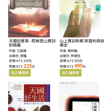
天國的憲章--耶穌登山寶訓
山上寶訓新解:新盟約與效
的精義
應史
作者:
江昭揚
作者:
葉約翰
出版社:
恩福
出版社:
研道社
定價:NT$ 250元
定價:NT$ 550元
225
495
特價:NT$
元
特價:NT$
元