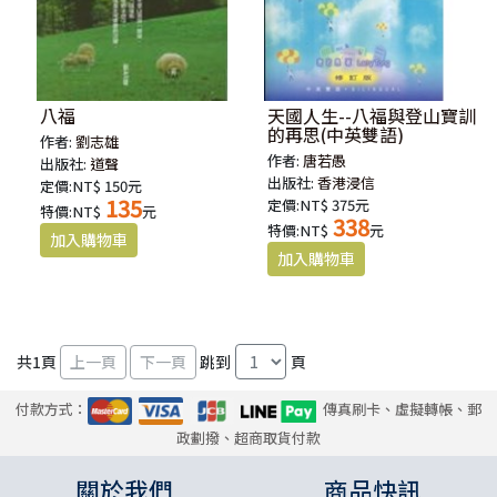
八福
天國人生--八福與登山寶訓
的再思(中英雙語)
作者:
劉志雄
作者:
唐若愚
出版社:
道聲
出版社:
香港浸信
定價:NT$ 150元
135
定價:NT$ 375元
特價:NT$
元
338
特價:NT$
元
共
1
頁
跳到
頁
付款方式：
傳真刷卡、虛擬轉帳、郵
政劃撥、超商取貨付款
關於我們
商品快訊