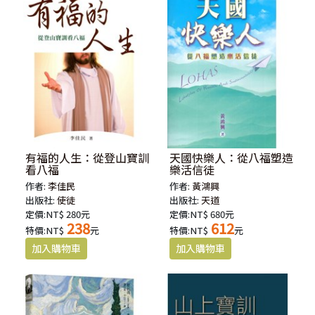
有福的人生：從登山寶訓
天國快樂人：從八福塑造
看八福
樂活信徒
作者:
李佳民
作者:
黃鴻興
出版社:
使徒
出版社:
天道
定價:NT$ 280元
定價:NT$ 680元
238
612
特價:NT$
元
特價:NT$
元