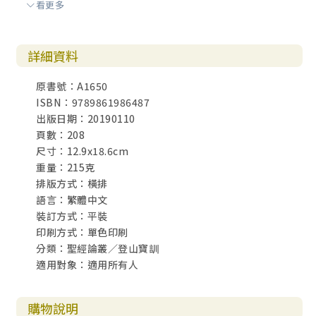
看更多
討論指引 165
第八章 馬太福音七章13～29節：基督徒的委身 169
詳細資料
重要的選擇／關於假教師的警告／說什麼或做什麼？／兩種
根基／順服之路／講這話的是誰？
原書號：A1650
ISBN：9789861986487
討論指引 187
出版日期：20190110
頁數：208
帶領者指南 191
尺寸：12.9x18.6cm
重量：215克
排版方式：橫排
語言：繁體中文
裝訂方式：平裝
印刷方式：單色印刷
分類：聖經論叢／登山寶訓
適用對象：適用所有人
購物說明