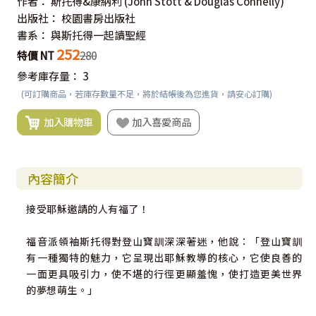
作者：
斯托得&康納利
(John Stott & Douglas Connelly)
出版社：
校園書房出版社
書系：
與斯托得一起讀聖經
252
特價 NT
280
參考庫存量：
3
(可訂購商品，若庫存數量不足，將於結帳後為您進貨，請安心訂購)
加入購物車
加入喜愛商品
內容簡介
接受耶穌邀請的人有福了！
福音派領袖斯托得對登山寶訓深深著迷，他說：「登山寶訓
有一種獨特的魅力，它呈現出耶穌教導的核心，它使良善的
一面更具吸引力，使不堪的行徑更顯羞愧，使打造更美世界
的夢想萌生。」