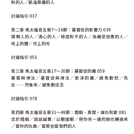
和的人／飢渴慕義的人
討論指引 037
第二章 馬太福音五章7～16節：基督徒的影響力 039
憐憫人的人／清心的人／締造和平的人／為義受迫害的人／
地上的鹽／世上的光
討論指引 055
第三章 馬太福音五章17～30節：基督徒的義 059
基督與律法／基督徒與律法／更深的義／避免動怒／先
去……然後來／避免動淫念
討論指引 078
第四章 馬太福音五章31～48節：婚姻、真理，復仇和愛 081
忠於婚姻／說話誠實／以眼還眼／把你另一邊的臉也轉過來
／愛你的仇敵／愛那些愛我們的人