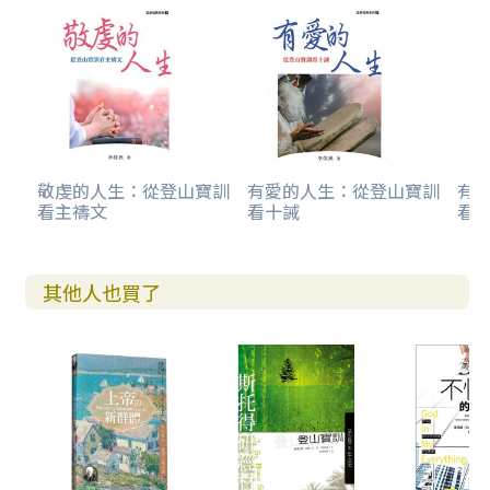
敬虔的人生：從登山寶訓
有愛的人生：從登山寶訓
有
看主禱文
看十誡
看
其他人也買了