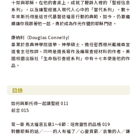
十架與耶穌。在他的書桌上，成就了鞭辟入裡的「聖經信息
系列」，以及讓聖經進入現代人心中的「當代系列」。數十
年來斯托得是這世代基督徒福音行動的典範，如今，仍要繼
續讓你我跟著他一起，勇於成為作光作鹽的耶穌門徒。
康納利（Douglas Connelly）
畢業於恩典神學院道學、神學碩士，擔任密西根州戴維森宣
道會主任牧師，同時是擅長寫作及編寫查經材料的作者，美
國校園出版社「生命指引查經系列」中有十七本便是他的作
品。
目錄
如何與斯托得一起讀聖經 011
前言 015
第一章 馬太福音五章1～6節：培育靈性的品格 019
聆聽耶穌的話／……的人有福了／心靈貧窮／哀慟的人／謙