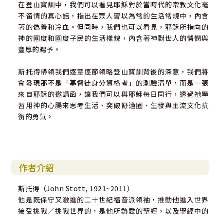
在登山寶訓中，我們可以看見耶穌對於當時代的宗教文化毫
不留情的真心話，指出在眾人習以為常的生活常規中，內含
著的偽善和冷血。但同時，我們也可以看見，耶穌所指向的
神的國度和國度子民的生活樣貌，內含著神對世人的憐憫與
豐厚的賜予。
斯托得帶領我們逐章逐節領略登山寶訓背後的深意，我們將
會發現那不是「基督徒身分資格考」的測驗清單，而是一張
來自耶穌的邀請函，讓我們可以與耶穌每日同行，透過祂學
習用神的心腸來思考生活、突破舒適圈、生發與主流文化抗
衡的勇氣。
作者介紹
斯托得（John Stott, 1921~2011）
他是既保守又激進的二十世紀福音派領袖，推動他進入世界
接受挑戰／挑戰世界的，是他所熱愛的聖經，以及聖經中的