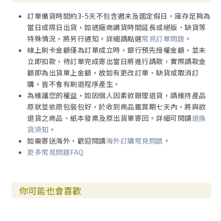
訂單備貨時間約3-5天不包含週末及國定假日，庫存足夠為
當日或隔日出貨，如遇廠商調貨時間延長或絕版、缺貨等
特殊情況，將另行通知。詳細請點選
常見訂單問題
。
線上刷卡金額僅為訂單成立時，銀行預先授權金額，並未
立即扣款，待訂單完成寄出當日將進行請款，實際請款金
額即為出貨單上金額，故如有更改訂單、缺貨或取消訂
購，皆不會有刷退程序產生。
為維護您的權益，如因個人因素欲辦理退貨，請維持產品
原狀並依原包裝包好，於收到商品鑑賞期七天內，將與欲
退貨之商品、紙本發票及原出貨單寄回。詳細可閱讀
退換
貨須知
。
如需寄送海外，歡迎閱讀
海外訂購常見問題
。
更多常見問題FAQ
你可能也會喜歡