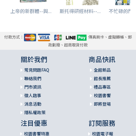
上帝的新群體--與...
斯托得研經材料--...
不忙碌的門
付款方式：
傳真刷卡、虛擬轉帳、郵
政劃撥、超商取貨付款
關於我們
商品快訊
常見問題FAQ
全館新品
聯絡我們
館長推薦
門市資訊
禮品專區
徵人啟事
校園書饗
消息活動
即將登場
隱私權政策
注目優惠
訂閱服務
校園書饗特惠
校園電子報