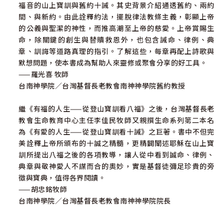
福音的山上寶訓與舊約十誡。其史背景介紹通透舊約、兩約
【問題思考與討論】
間、與新約。由此詮釋約法，擺脫律法教條主義，彰顯上帝
十、不可貪心
的公義與聖潔的神性，而推高潮至上帝的慈愛。上帝賞賜生
【問題思考與討論】
命，除關鍵的創生與替贖救恩外，也包含誡命、律例、典
【頌讚】上帝眾兒女宣揚主偉業（華語版聖詩637首）
章、訓誨等道路真理的指引。了解這些，每章再配上詩歌與
默想問題，使本書成為幫助人來靈修或聚會分享的好工具。
第十二章 結論
——羅光喜 牧師
【頌讚】至聖天父，我感謝祢（華語版聖詩395首）
台南神學院／台灣基督長老教會南神神學院舊約教授
參考資料
繼《有福的人生——從登山寶訓看八福》之後，台灣基督長老
教會生命教育中心主任李佳民牧師又親撰生命系列第二本名
為《有愛的人生——從登山寶訓看十誡》之巨著。書中不但完
美詮釋上帝所頒布的十誠之精髓，更精闢闡述耶穌在山上寶
訓所提出八福之後的各項教導，讓人從中看到誠命、律例、
典章與敬神愛人不謀而合的奧妙，實是基督徒彌足珍貴的旁
徵與寶典，值得各界閱讀。
——胡忠銘牧師
台南神學院／台灣基督長老教會南神神學院院長