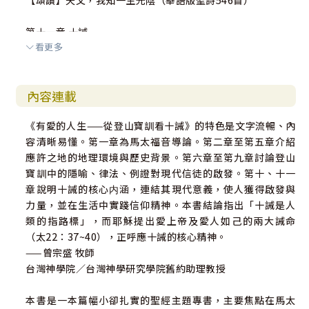
【頌讚】天父，我知一生光陰（華語版聖詩546首）
第十一章 十誡
看更多
一、真神的權威和地位
【問題思考與討論】
二、不可敬拜偶像
內容連載
【問題思考與討論】
三、不可濫用上帝的名
《有愛的人生——從登山寶訓看十誡》的特色是文字流暢、內
【問題思考與討論】
容清晰易懂。第一章為馬太福音導論。第二章至第五章介紹
四、謹守安息日為聖
應許之地的地理環境與歷史背景。第六章至第九章討論登山
【問題思考與討論】
寶訓中的隱喻、律法、例證對現代信徒的啟發。第十、十一
五、當孝敬父母
章說明十誡的核心内涵，連結其現代意義，使人獲得啟發與
【問題思考與討論】
力量，並在生活中實踐信仰精神。本書結論指出「十誡是人
六、不可殺人
類的指路標」，而耶穌提出愛上帝及愛人如己的兩大誡命
【問題思考與討論】
（太22：37~40），正呼應十誡的核心精神。
七、不可姦淫
——曾宗盛 牧師
【問題思考與討論】
台灣神學院／台灣神學研究學院舊約助理教授
八、不可偷盜
【問題思考與討論】
本書是一本篇幅小卻扎實的聖經主題專書，主要焦點在馬太
九、不可做假見證