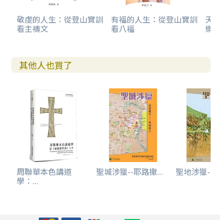
敬虔的人生：從登山寶訓
有福的人生：從登山寶訓
天
看主禱文
看八福
樂
其他人也買了
周聯華本色講道
聖城涉獵--耶路撒...
聖地涉獵--中
學：...