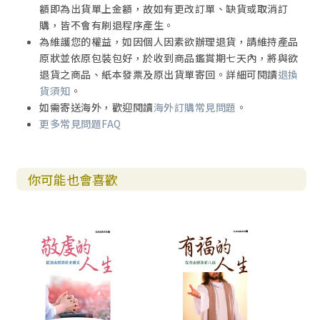
額即為出貨單上金額，故如有更改訂單、缺貨或取消訂
購，皆不會有刷退程序產生。
為維護您的權益，如因個人因素欲辦理退貨，請維持產品
原狀並依原包裝包好，於收到商品鑑賞期七天內，將與欲
退貨之商品、紙本發票及原出貨單寄回。詳細可閱讀
退換
貨須知
。
如需寄送海外，歡迎閱讀
海外訂購常見問題
。
更多常見問題FAQ
你可能也會喜歡