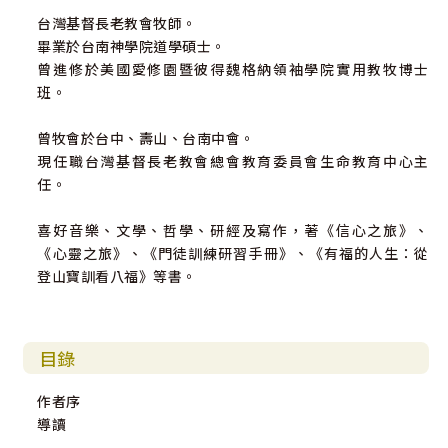
台灣基督長老教會牧師。
畢業於台南神學院道學碩士。
曾進修於美國愛修園暨彼得魏格納領袖學院實用教牧博士
班。
曾牧會於台中、壽山、台南中會。
現任職台灣基督長老教會總會教育委員會生命教育中心主
任。
喜好音樂、文學、哲學、研經及寫作，著《信心之旅》、
《心靈之旅》、《門徒訓練研習手冊》、《有福的人生：從
登山寶訓看八福》等書。
目錄
作者序
導讀