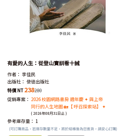
有愛的人生：從登山寶訓看十誡
作者：
李佳民
出版社：
使徒出版社
238
特價 NT
280
促銷專案：
2026 校園網路書房 週年慶 ✦ 與上帝
同行的人生地圖 🏡【 呼召探索站】 ✦
( 2026年08月31日止 )
參考庫存量：
1
(可訂購商品，若庫存數量不足，將於結帳後為您進貨，請安心訂購)