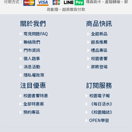
付款方式：
傳真刷卡、虛擬轉帳、郵
政劃撥、超商取貨付款
關於我們
商品快訊
常見問題FAQ
全館新品
聯絡我們
館長推薦
門市資訊
禮品專區
徵人啟事
校園書饗
消息活動
即將登場
隱私權政策
注目優惠
訂閱服務
校園書饗特惠
校園電子報
全部特惠案
《每日活水》
預約專區
《校園雜誌》
OPEN學習