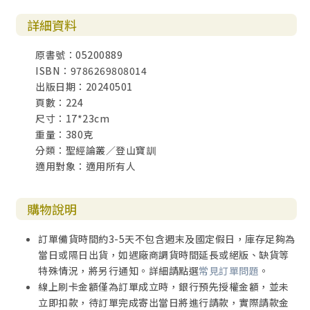
詳細資料
原書號：05200889
ISBN：9786269808014
出版日期：20240501
頁數：224
尺寸：17*23cm
重量：380克
分類：聖經論叢／登山寶訓
適用對象：適用所有人
購物說明
訂單備貨時間約3-5天不包含週末及國定假日，庫存足夠為
當日或隔日出貨，如遇廠商調貨時間延長或絕版、缺貨等
特殊情況，將另行通知。詳細請點選
常見訂單問題
。
線上刷卡金額僅為訂單成立時，銀行預先授權金額，並未
立即扣款，待訂單完成寄出當日將進行請款，實際請款金