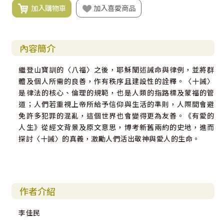
加入購物車
加入喜愛商品
內容簡介
繼登山寶訓的〈八福〉之後，耶穌闡述誡命與律例，並將群
體及個人所需的良善，作有秩序且建設性的詮釋。〈十誡〉
是律法的核心、倫理的規範，也是人類的指路標及蒙福的管
道；人們若重視上帝所給予信仰與生活的準則，人際間會避
免許多犯罪的混亂，這個世界也會變得更為友善。《有愛的
人生》從經文背景及原文意思，博考新舊兩約的史地，進而
探討〈十誡〉的真義，激勵人們活出敬神與愛人的生命。
作者介紹
李佳民