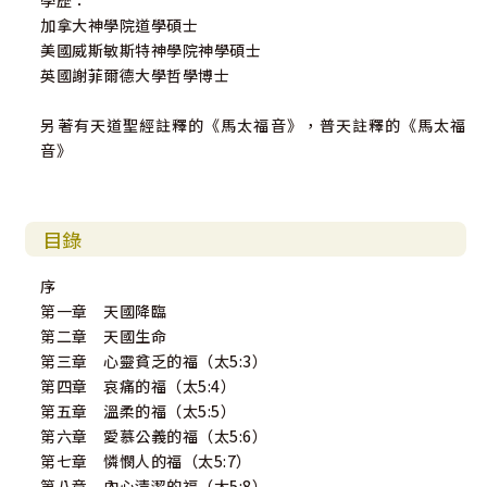
學歷：
加拿大神學院道學碩士
美國威斯敏斯特神學院神學碩士
英國謝菲爾德大學哲學博士
另著有天道聖經註釋的《馬太福音》，普天註釋的《馬太福
音》
目錄
序
第一章 天國降臨
第二章 天國生命
第三章 心靈貧乏的福（太5:3）
第四章 哀痛的福（太5:4）
第五章 溫柔的福（太5:5）
第六章 愛慕公義的福（太5:6）
第七章 憐憫人的福（太5:7）
第八章 內心清潔的福（太5:8）