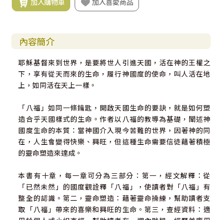
加入購物車
加入喜愛商品
內容簡介
耶穌基督來到世界，是要將世人引進天國，活在神的王權之
下，享有從天而來的生命，履行神國度的使命，叫人活在地
上，如同活在天上一樣。
「八福」如同一條鑰匙，開啟天國生命的要訣，就是如何塑
造合乎天國樣式的生命。作者以八福的教導為基礎，闡述神
國度生命的本質：當神國介入現今苦難的世界，因著神的同
在，人生會變得快樂、興旺，但這種生命需要信徒藉著積極
的靈命塑造來達成。
本書有十章，每一章可分為三部分：第一，經文解釋：從
「已然未然」的國度觀詮釋「八福」，使讀者對「八福」有
整全的認識。第二，靈命塑造：藉著靈命操練，幫助讀者支
取「八福」帶來的喜樂和興旺的生命。第三，查經資料：適