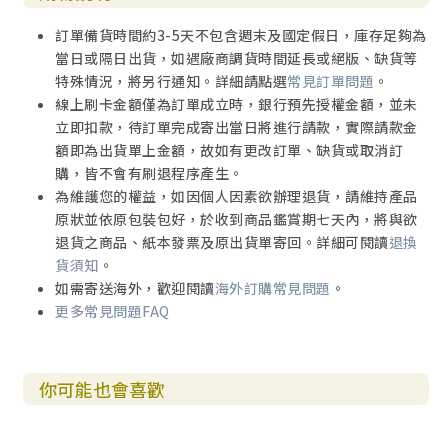
訂單備貨時間約3-5天不包含週末及國定假日，庫存足夠為
當日或隔日出貨，如遇廠商調貨時間延長或絕版、缺貨等
特殊情況，將另行通知。詳細請點選
常見訂單問題
。
線上刷卡金額僅為訂單成立時，銀行預先授權金額，並未
立即扣款，待訂單完成寄出當日將進行請款，實際請款金
額即為出貨單上金額，故如有更改訂單、缺貨或取消訂
購，皆不會有刷退程序產生。
為維護您的權益，如因個人因素欲辦理退貨，請維持產品
原狀並依原包裝包好，於收到商品鑑賞期七天內，將與欲
退貨之商品、紙本發票及原出貨單寄回。詳細可閱讀
退換
貨須知
。
如需寄送海外，歡迎閱讀
海外訂購常見問題
。
更多常見問題FAQ
你可能也會喜歡