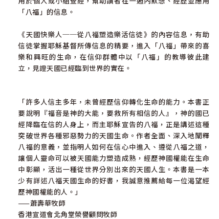
用於個人或小組查經，幫助讀者在一週內默想、經歷並應用
「八福」的信息。
《天國快樂人──從八福塑造樂活信徒》的內容信息，有助
信徒掌握耶穌基督所傳信息的精要，進入「八福」帶來的喜
樂和興旺的生命，在信仰群體中以「八福」的教導彼此建
立，見證天國已經臨到世界的實在。
「許多人信主多年，未曾經歷信仰轉化生命的能力。本書正
要說明『福音是神的大能，要救所有相信的人』，神的國已
經降臨在信的人身上，而主耶穌宣告的八福，正是講述這種
突破世界各種邪惡勢力的天國生命。作者全面、深入地闡釋
八福的意義，並指明人如何在信心中進入、遵從八福之道，
讓個人靈命可以被天國能力塑造成熟，經歷神國權能在生命
中彰顯，活出一種從世界分別出來的天國人生。本書是一本
少有詳述八福天國生命的好書，我誠意推薦給每一位渴望經
歷神國權能的人。」
——蕭壽華牧師
香港宣道會北角堂榮譽顧問牧師