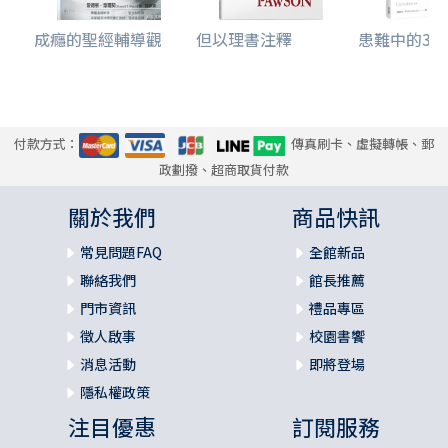
成癮的聖經輔導觀
但以理書注釋
患難中的30個
付款方式：
傳真刷卡、虛擬轉帳、郵
政劃撥、超商取貨付款
關於我們
商品快訊
常見問題FAQ
全館新品
聯絡我們
館長推薦
門市資訊
禮品專區
徵人啟事
校園書饗
消息活動
即將登場
隱私權政策
注目優惠
訂閱服務