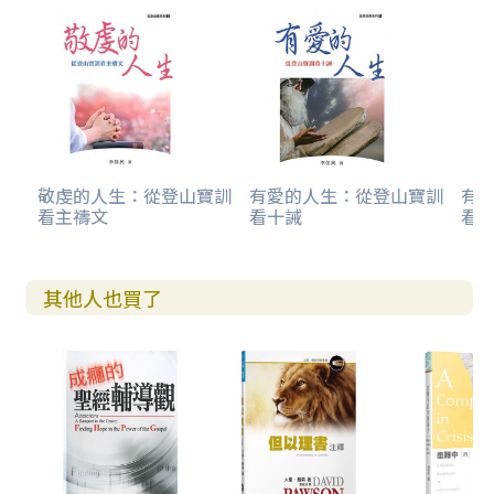
敬虔的人生：從登山寶訓
有愛的人生：從登山寶訓
有
看主禱文
看十誡
看
其他人也買了