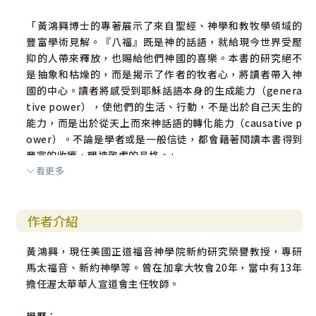
「黃鴻興博士的專著展示了來自聖經、神學和教牧學領域的
豐富學術見解。『八福』既是神的話語，就給現今世界受壓
抑的人帶來釋放，也賜給他們神國的喜樂。本書的研究絕不
是抽象和枯燥的，而是揭示了作者的牧者心，將讀者帶入神
國的中心。讀者將感受到耶穌話語本身的生成能力（genera
tive power），使他們的生活、行動，不是出於自己天生的
能力，而是出於從天上而來神話語的轉化能力（causative p
ower）。不論是學者或是一般信徒，都會藉著閱讀本書得到
豐富的收獲，塑造敬虔的品格。」
看更多
——嚴建平博士
加拿大多倫多天道大學（Tyndale University）神學研究教
授
作者介紹
前麥格夫（Alister E. McGrath）基督教思想和靈命塑造教
席教授
黃鴻興，現任美國正道福音神學院新約研究榮譽教授，專研
馬太福音、新約神學等。曾在加拿大牧會20年，當中有13年
擔任渥太華華人宣道會主任牧師。