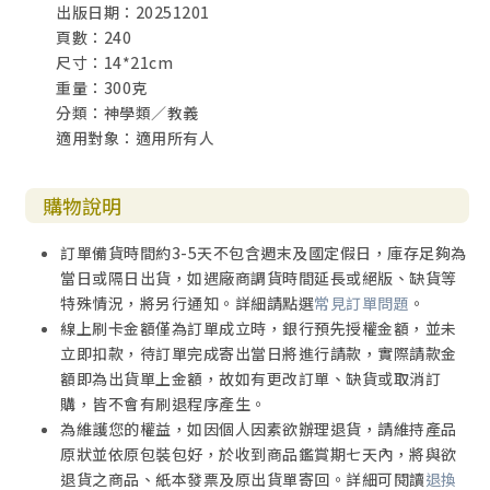
出版日期：20251201
3. 愛與苦
頁數：240
4. 為愛而受苦
尺寸：14*21cm
重量：300克
第六章 愛與密契（雅歌）
分類：神學類／教義
引言
適用對象：適用所有人
一、神與人契合的愛
1. 願—愛的甦醒
2. 渴慕與神同在
購物說明
3. 等候靈魂的愛人
4. 專情愛神
訂單備貨時間約3-5天不包含週末及國定假日，庫存足夠為
5. 愛的考驗
當日或隔日出貨，如遇廠商調貨時間延長或絕版、缺貨等
6. 成熟的愛
特殊情況，將另行通知。詳細請點選
常見訂單問題
。
二、愛與密契的經驗
線上刷卡金額僅為訂單成立時，銀行預先授權金額，並未
1. 聖經裡的「奧祕」（mystery）
立即扣款，待訂單完成寄出當日將進行請款，實際請款金
2. 靈修傳統裡的密契意義
額即為出貨單上金額，故如有更改訂單、缺貨或取消訂
3. 愛是密契的核心
購，皆不會有刷退程序產生。
為維護您的權益，如因個人因素欲辦理退貨，請維持產品
第七章 愛的生命（約翰福音與書信）
原狀並依原包裝包好，於收到商品鑑賞期七天內，將與欲
一、愛的使徒
退貨之商品、紙本發票及原出貨單寄回。詳細可閱讀
退換