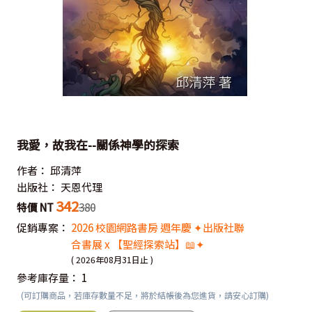
我愛，故我在--關係神學的探索
作者：
邱清萍
出版社：
天恩代理
342
特價 NT
380
促銷專案：
2026 校園網路書房 週年慶 ✦出版社聯
合書展 x 【聖經探索站】📖✦
( 2026年08月31日止 )
參考庫存量：
1
(可訂購商品，若庫存數量不足，將於結帳後為您進貨，請安心訂購)