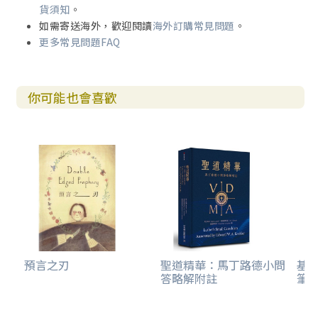
二、愛的福音
貨須知
。
三、愛的書信
如需寄送海外，歡迎閱讀
海外訂購常見問題
。
四、愛的倫理——以基督為中心
更多常見問題FAQ
五、愛人如己——應該愛自己嗎？
六、新約希臘文「愛」字的用法
七、聖愛觀帶來巨大的變革
你可能也會喜歡
第八章 愛與靈命的塑造（保羅書信）
引言
一、神愛人與人愛神
二、在基督裡
三、保羅的十架神學
參考書目
邱清萍其他著作
預言之刃
聖道精華：馬丁路德小問
基要
答略解附註
筆記