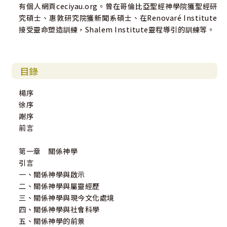
有個人網頁ceciyau.org。曾在哥倫比亞聖經神學院獲聖經研
究碩士、惠敦研究院獲新聞系碩士、在Renovaré Institute
接受靈命塑造訓練，Shalem Institute靈程導引的訓練等。
目錄
楊序
徐序
謝序
前言
第一章 關係神學
引言
一、關係神學與啟示
二、關係神學與屬靈經歷
三、關係神學與現今文化處境
四、關係神學與社會科學
五、關係神學的前景