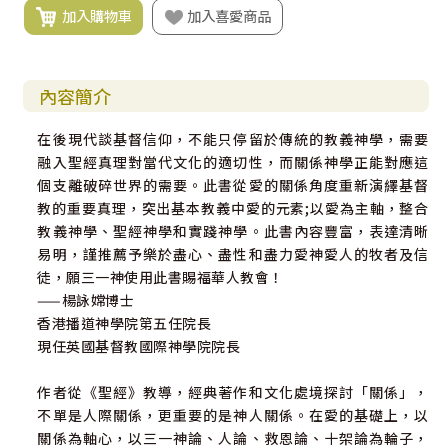
加入購物車
加入喜愛商品
內容簡介
在後現代談基督信仰，不能只停留於傳統的教義神學，需要
融入聖經真理對當代文化的適切性，而關係神學正能對應這
個支離破碎世界的需要。此書從愛的關係角度重新演繹基督
教的重要真理，突出基本教義中愛的元素;以愛為主軸，整合
教義神學、聖經神學和實踐神學。此書內容豐富，表達清晰
易明，謹推薦予樂於盡心、盡性和盡力愛神愛人的牧者及信
徒，願三一神使用此書賜福華人教會！
——楊詠嫦博士
香港播道神學院第五任院長
現任英國基督教國際神學院院長
作者從《聖經》教導，經典著作和文化處境探討「關係」，
不單是人際關係，更重要的是神人關係。在愛的基礎上，以
關係為軸心，以三一神論、人論、救恩論、十架論為輪子，