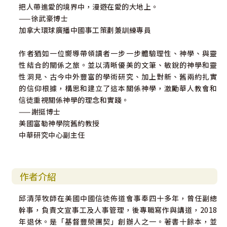
把人帶進愛的境界中，漫遊在愛的大地上。
——徐武豪博士
加拿大環球廣播中國事工策劃兼訓練專員
作者猶如一位嚮導帶領讀者一步一步體驗理性、神學、與靈
性結合的關係之旅。並以清晰優美的文筆、敏銳的神學和靈
性洞見、古今中外豐富的學術研究、加上對新、舊兩約扎實
的信仰根據，構思和建立了這本關係神學，激勵華人教會和
信徒重視關係神學的理念和實踐。
——謝挺博士
美國富勒神學院舊約教授
中華研究中心副主任
作者介紹
邱清萍牧師在美國中國信徒佈道會事奉四十多年，曾任副總
幹事，負責文宣事工及人事管理，後專職寫作與講道，2018
年退休。是「基督豐榮團契」創辦人之一。著書十餘本，並