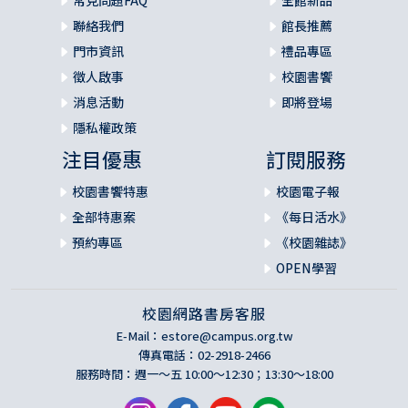
常見問題FAQ
全館新品
聯絡我們
館長推薦
門市資訊
禮品專區
徵人啟事
校園書饗
消息活動
即將登場
隱私權政策
注目優惠
訂閱服務
校園書饗特惠
校園電子報
全部特惠案
《每日活水》
預約專區
《校園雜誌》
OPEN學習
校園網路書房客服
E-Mail：
estore@campus.org.tw
傳真電話：02-2918-2466
服務時間：週一～五 10:00～12:30；13:30～18:00