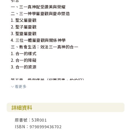
引言
一、三一真神配受讚美與榮耀
二、三一神學屬靈觀與靈命塑造
1. 聖父屬靈觀
2. 聖子屬靈觀
3. 聖靈屬靈觀
4. 三位一體屬靈觀與關係神學
三、教會生活：效法三一真神的合一
1. 合一的樣式
2. 合一的障礙
3. 合一的資源
第五章 愛與痛苦（何西亞書、約伯記）
看更多
引言
一、何西亞為愛而受苦
1. 超越而內在的神
詳細資料
2. 嚴厲的恩慈
二、約伯因受苦而愛得以煉淨
原書號：53R001
1. 罪與苦
ISBN：9798999436702
2. 愛與罪