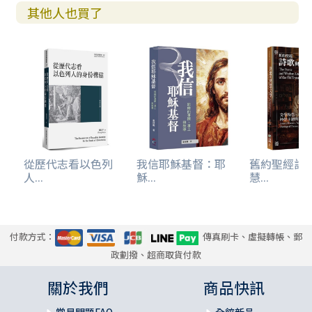
其他人也買了
從歷代志看以色列
我信耶穌基督：耶
舊約聖經詩
人...
穌...
慧...
付款方式：
傳真刷卡、虛擬轉帳、郵
政劃撥、超商取貨付款
關於我們
商品快訊